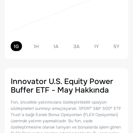
1G
1H
1A
3A
1Y
5Y
Innovator U.S. Equity Power
Buffer ETF - May
Hakkında
Fon, öncelikle yatırımcılara özelleştirilebilir opsiyon
sözleşmeleri sunmayı amaçlayarak, SPDR® S&P 500® ETF
Trust'a bağlı Esnek Borsa Opsiyonları (FLEX Opsiyonları)
üzerinde yatırım yapmaktadır. Bu fon, vade
özelleştirmesine olanak tanıyan ve borsalarda işlem gören