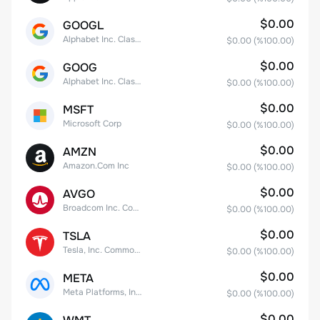
$0.00
GOOGL
Alphabet Inc. Class A Common Stock
$0.00
(%
100.00
)
$0.00
GOOG
Alphabet Inc. Class C Capital Stock
$0.00
(%
100.00
)
$0.00
MSFT
Microsoft Corp
$0.00
(%
100.00
)
$0.00
AMZN
Amazon.Com Inc
$0.00
(%
100.00
)
$0.00
AVGO
Broadcom Inc. Common Stock
$0.00
(%
100.00
)
$0.00
TSLA
Tesla, Inc. Common Stock
$0.00
(%
100.00
)
$0.00
META
Meta Platforms, Inc. Class A Common Stock
$0.00
(%
100.00
)
$0.00