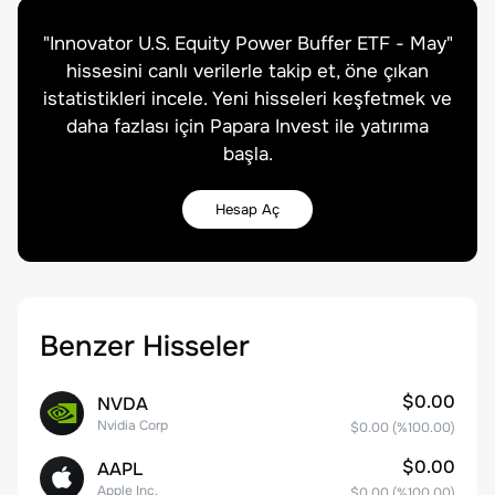
"
Innovator U.S. Equity Power Buffer ETF - May
"
hissesini canlı verilerle takip et, öne çıkan
istatistikleri incele. Yeni hisseleri keşfetmek ve
daha fazlası için Papara Invest ile yatırıma
başla.
Hesap Aç
Benzer Hisseler
$0.00
NVDA
Nvidia Corp
$0.00
(%
100.00
)
$0.00
AAPL
Apple Inc.
$0.00
(%
100.00
)