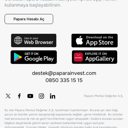
kullanmaya başlayabilirsin.
Papara Hesabı Aç
destek@paparainvest.com
0850 335 15 15
Papara Menkul Değerler A.Ş.
Bu site Papara Menkul Değerler A.Ş. tarafından hazırlanmıştır. Burada yer alan bilgi,
yorum ve öneriler yatırım danışmanlığı kapsamında değildir, genel niteliktedir. Bu öneriler
mali durumunuz ile risk ve getiri tercihlerinize uygun olmayabilir. Sadece burada sunulan
bilgilere dayanılarak yatırım kararı verilmesi beklentilerinize uygun sonuçlar
doğurmayabilir. Sunulan bilgiler, güvenilir olduğuna inanılan halka açık kaynaklardan