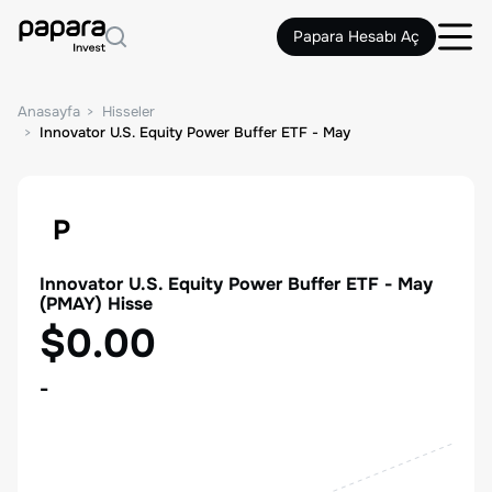
Papara Hesabı Aç
Anasayfa
Hisseler
Innovator U.S. Equity Power Buffer ETF - May
P
Innovator U.S. Equity Power Buffer ETF - May
(
PMAY
) Hisse
$0.00
-