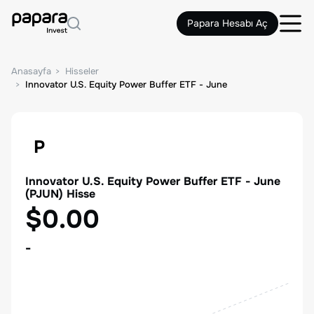
Papara Hesabı Aç
Anasayfa
Hisseler
Innovator U.S. Equity Power Buffer ETF - June
P
Innovator U.S. Equity Power Buffer ETF - June
(
PJUN
) Hisse
$0.00
-