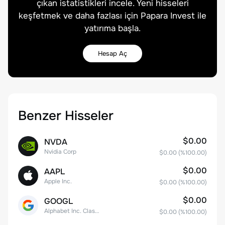
çıkan istatistikleri incele. Yeni hisseleri
keşfetmek ve daha fazlası için Papara Invest ile
yatırıma başla.
Hesap Aç
Benzer Hisseler
$0.00
NVDA
Nvidia Corp
$0.00
(%
100.00
)
$0.00
AAPL
Apple Inc.
$0.00
(%
100.00
)
$0.00
GOOGL
Alphabet Inc. Class A Common Stock
$0.00
(%
100.00
)