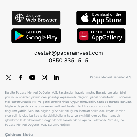
destek@paparainvest.com
0850 335 15 15
Papara Menkul Değerler A.Ş.
Bu site Papara Menkul Değerler A.Ş. tarafından hazırlanmıştır. Burada yer alan bilgi,
yorum ve öneriler yatırım danışmanlığı kapsamında değildir, genel niteliktedir. Bu öneriler
mali durumunuz ile risk ve getiri tercihlerinize uygun olmayabilir. Sadece burada sunulan
bilgilere dayanılarak yatırım kararı verilmesi beklentilerinize uygun sonuçlar
doğurmayabilir. Sunulan bilgiler, güvenilir olduğuna inanılan halka açık kaynaklardan
elde edilmiş olup bu kaynaklardaki bilgilerin hata ve eksikliğinden ve ticari amaçlı
işlemlerde kullanılmasından doğabilecek zararlardan Papara Elektronik Para A.Ş. ve
Papara Menkul Değerler A.Ş. sorumlu değildir.
Çekince Notu