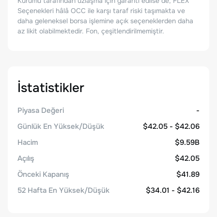
Kurumu tarafından uzlaşma için garanti edilse de, FLEX
Seçenekleri hâlâ OCC ile karşı taraf riski taşımakta ve
daha geleneksel borsa işlemine açık seçeneklerden daha
az likit olabilmektedir. Fon, çeşitlendirilmemiştir.
İstatistikler
Piyasa Değeri
-
Günlük En Yüksek/Düşük
$42.05 - $42.06
Hacim
$9.59B
Açılış
$42.05
Önceki Kapanış
$41.89
52 Hafta En Yüksek/Düşük
$34.01 - $42.16