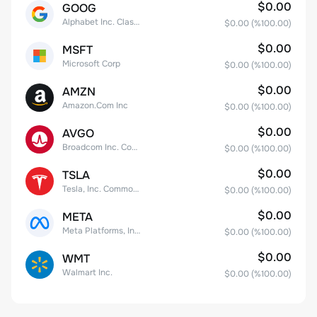
$0.00
GOOG
Alphabet Inc. Class C Capital Stock
$0.00
(%
100.00
)
$0.00
MSFT
Microsoft Corp
$0.00
(%
100.00
)
$0.00
AMZN
Amazon.Com Inc
$0.00
(%
100.00
)
$0.00
AVGO
Broadcom Inc. Common Stock
$0.00
(%
100.00
)
$0.00
TSLA
Tesla, Inc. Common Stock
$0.00
(%
100.00
)
$0.00
META
Meta Platforms, Inc. Class A Common Stock
$0.00
(%
100.00
)
$0.00
WMT
Walmart Inc.
$0.00
(%
100.00
)