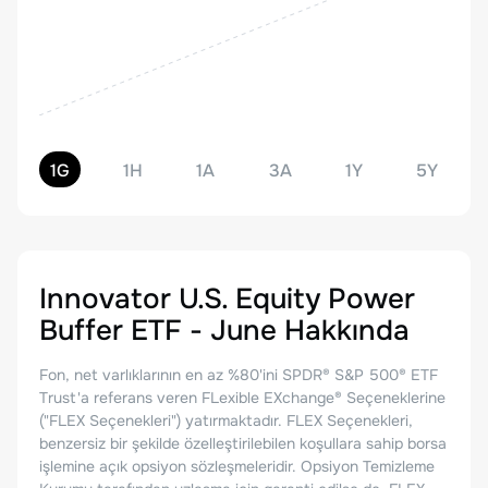
1G
1H
1A
3A
1Y
5Y
Innovator U.S. Equity Power
Buffer ETF - June
Hakkında
Fon, net varlıklarının en az %80'ini SPDR® S&P 500® ETF
Trust'a referans veren FLexible EXchange® Seçeneklerine
("FLEX Seçenekleri") yatırmaktadır. FLEX Seçenekleri,
benzersiz bir şekilde özelleştirilebilen koşullara sahip borsa
işlemine açık opsiyon sözleşmeleridir. Opsiyon Temizleme