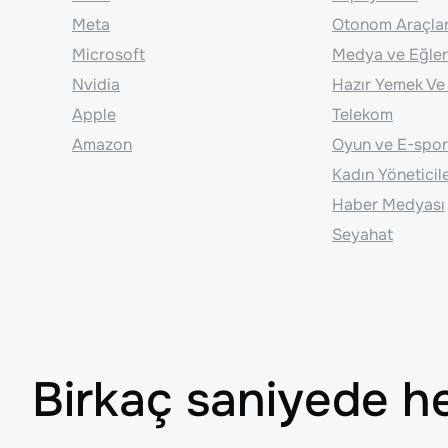
Meta
Otonom Araçla
Microsoft
Medya ve Eğle
Nvidia
Hazır Yemek Ve
Apple
Telekom
Amazon
Oyun ve E-spor
Kadın Yöneticil
Haber Medyası
Seyahat
Birkaç saniyede h