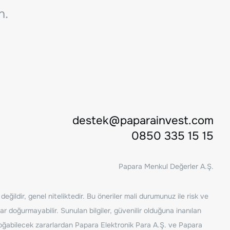
n.
destek@paparainvest.com
0850 335 15 15
Papara Menkul Değerler A.Ş.
ğildir, genel niteliktedir. Bu öneriler mali durumunuz ile risk ve
ar doğurmayabilir. Sunulan bilgiler, güvenilir olduğuna inanılan
n doğabilecek zararlardan Papara Elektronik Para A.Ş. ve Papara