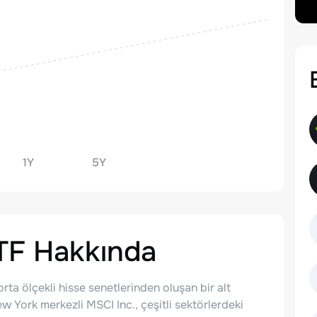
1Y
5Y
TF
Hakkında
orta ölçekli hisse senetlerinden oluşan bir alt
 York merkezli MSCI Inc., çeşitli sektörlerdeki