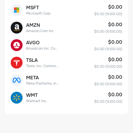
$0.00
MSFT
Microsoft Corp
$0.00
(%
100.00
)
$0.00
AMZN
Amazon.Com Inc
$0.00
(%
100.00
)
$0.00
AVGO
Broadcom Inc. Common Stock
$0.00
(%
100.00
)
$0.00
TSLA
Tesla, Inc. Common Stock
$0.00
(%
100.00
)
$0.00
META
Meta Platforms, Inc. Class A Common Stock
$0.00
(%
100.00
)
$0.00
WMT
Walmart Inc.
$0.00
(%
100.00
)