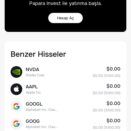
Papara Invest ile yatırıma başla.
Hesap Aç
Benzer Hisseler
$0.00
NVDA
Nvidia Corp
$0.00
(%
100.00
)
$0.00
AAPL
Apple Inc.
$0.00
(%
100.00
)
$0.00
GOOGL
Alphabet Inc. Class A Common Stock
$0.00
(%
100.00
)
$0.00
GOOG
Alphabet Inc. Class C Capital Stock
$0.00
(%
100.00
)