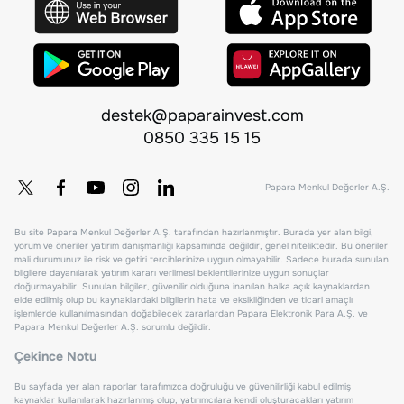
destek@paparainvest.com
0850 335 15 15
Papara Menkul Değerler A.Ş.
Bu site Papara Menkul Değerler A.Ş. tarafından hazırlanmıştır. Burada yer alan bilgi,
yorum ve öneriler yatırım danışmanlığı kapsamında değildir, genel niteliktedir. Bu öneriler
mali durumunuz ile risk ve getiri tercihlerinize uygun olmayabilir. Sadece burada sunulan
bilgilere dayanılarak yatırım kararı verilmesi beklentilerinize uygun sonuçlar
doğurmayabilir. Sunulan bilgiler, güvenilir olduğuna inanılan halka açık kaynaklardan
elde edilmiş olup bu kaynaklardaki bilgilerin hata ve eksikliğinden ve ticari amaçlı
işlemlerde kullanılmasından doğabilecek zararlardan Papara Elektronik Para A.Ş. ve
Papara Menkul Değerler A.Ş. sorumlu değildir.
Çekince Notu
Bu sayfada yer alan raporlar tarafımızca doğruluğu ve güvenilirliği kabul edilmiş
kaynaklar kullanılarak hazırlanmış olup, yatırımcılara kendi oluşturacakları yatırım