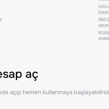
Ünlü y
başarı
er
Wall S
geçen
Krizde
endeks
esap aç
inde açıp hemen kullanmaya başlayabilirsi