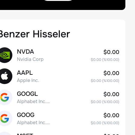
Benzer Hisseler
NVDA
$0.00
Nvidia Corp
$0.00
(%
100.00
)
AAPL
$0.00
Apple Inc.
$0.00
(%
100.00
)
GOOGL
$0.00
Alphabet Inc. Class A Common Stock
$0.00
(%
100.00
)
GOOG
$0.00
Alphabet Inc. Class C Capital Stock
$0.00
(%
100.00
)