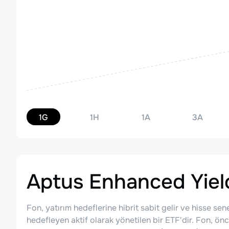
1G
1H
1A
3A
Aptus Enhanced Yiel
Fon, yatırım hedeflerine hibrit sabit gelir ve hisse sene
hedefleyen aktif olarak yönetilen bir ETF'dir. Fon, ön