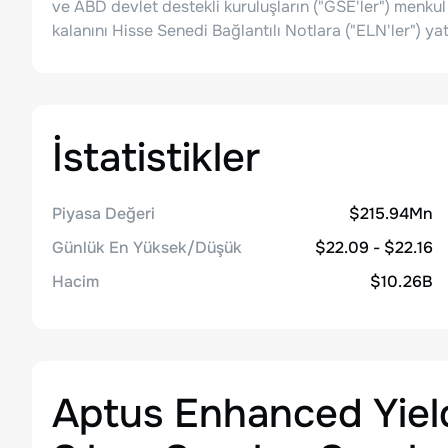
ve ABD devlet destekli kuruluşların ("GSE'ler") menkul 
kalanını Hisse Senedi Bağlantılı Notlara ("ELN'ler") yatı
İstatistikler
Piyasa Değeri
$215.94Mn
Günlük En Yüksek/Düşük
$22.09 - $22.16
Hacim
$10.26B
Aptus Enhanced Yiel