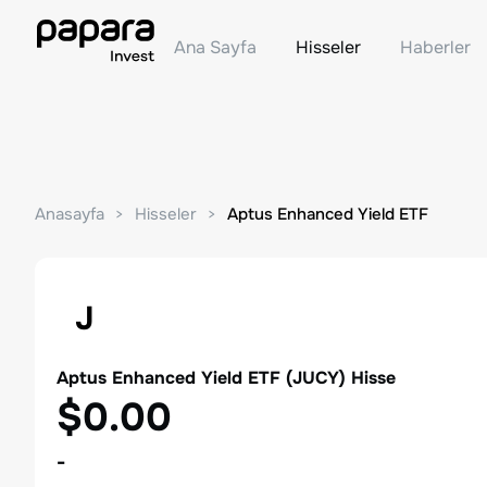
Ana Sayfa
Hisseler
Haberler
Anasayfa
Hisseler
Aptus Enhanced Yield ETF
J
Aptus Enhanced Yield ETF
(
JUCY
) Hisse
$0.00
-