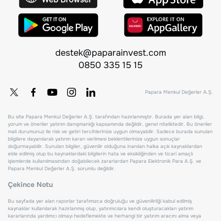
destek@paparainvest.com
0850 335 15 15
Papara Menkul Değerler A.Ş.
Bu site Papara Menkul Değerler A.Ş. tarafından hazırlanmıştır. Burada yer alan bilgi,
yorum ve öneriler yatırım danışmanlığı kapsamında değildir, genel niteliktedir. Bu öneriler
mali durumunuz ile risk ve getiri tercihlerinize uygun olmayabilir. Sadece burada sunulan
bilgilere dayanılarak yatırım kararı verilmesi beklentilerinize uygun sonuçlar
doğurmayabilir. Sunulan bilgiler, güvenilir olduğuna inanılan halka açık kaynaklardan
elde edilmiş olup bu kaynaklardaki bilgilerin hata ve eksikliğinden ve ticari amaçlı
işlemlerde kullanılmasından doğabilecek zararlardan Papara Elektronik Para A.Ş. ve
Papara Menkul Değerler A.Ş. sorumlu değildir.
Çekince Notu
Bu sayfada yer alan raporlar tarafımızca doğruluğu ve güvenilirliği kabul edilmiş
kaynaklar kullanılarak hazırlanmış olup, yatırımcılara kendi oluşturacakları yatırım
kararlarında yardımcı olmayı hedeflemekte ve herhangi bir yatırım aracını alma veya