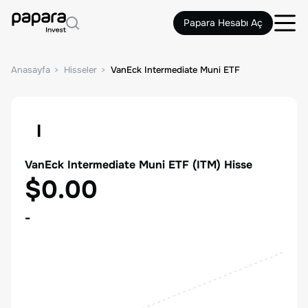
Papara Hesabı Aç
Anasayfa
Hisseler
VanEck Intermediate Muni ETF
I
VanEck Intermediate Muni ETF
(
ITM
) Hisse
$0.00
-