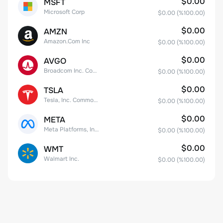
$0.00
MSFT
Microsoft Corp
$0.00
(%
100.00
)
$0.00
AMZN
Amazon.Com Inc
$0.00
(%
100.00
)
$0.00
AVGO
Broadcom Inc. Common Stock
$0.00
(%
100.00
)
$0.00
TSLA
Tesla, Inc. Common Stock
$0.00
(%
100.00
)
$0.00
META
Meta Platforms, Inc. Class A Common Stock
$0.00
(%
100.00
)
$0.00
WMT
Walmart Inc.
$0.00
(%
100.00
)