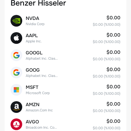
Benzer Hisseler
$0.00
NVDA
Nvidia Corp
$0.00
(%
100.00
)
$0.00
AAPL
Apple Inc.
$0.00
(%
100.00
)
$0.00
GOOGL
Alphabet Inc. Class A Common Stock
$0.00
(%
100.00
)
$0.00
GOOG
Alphabet Inc. Class C Capital Stock
$0.00
(%
100.00
)
$0.00
MSFT
Microsoft Corp
$0.00
(%
100.00
)
$0.00
AMZN
Amazon.Com Inc
$0.00
(%
100.00
)
$0.00
AVGO
Broadcom Inc. Common Stock
$0.00
(%
100.00
)