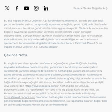
Papara Menkul Değerler A.Ş.
Bu site Papara Menkul Değerler A.Ş. tarafından hazırlanmıştır. Burada yer alan bilgi,
yorum ve öneriler yatırım danışmanlığı kapsamında değildir, genel niteliktedir. Bu öneriler
mali durumunuz ile risk ve getiri tercihlerinize uygun olmayabilir. Sadece burada sunulan
bilgilere dayanılarak yatırım kararı verilmesi beklentilerinize uygun sonuçlar
doğurmayabilir. Sunulan bilgiler, güvenilir olduğuna inanılan halka açık kaynaklardan
elde edilmiş olup bu kaynaklardaki bilgilerin hata ve eksikliğinden ve ticari amaçlı
işlemlerde kullanılmasından doğabilecek zararlardan Papara Elektronik Para A.Ş. ve
Papara Menkul Değerler A.Ş. sorumlu değildir.
Çekince Notu
Bu sayfada yer alan raporlar tarafımızca doğruluğu ve güvenilirliği kabul edilmiş
kaynaklar kullanılarak hazırlanmış olup, yatırımcılara kendi oluşturacakları yatırım
kararlarında yardımcı olmayı hedeflemekte ve herhangi bir yatırım aracını alma veya
satma yönünde yatırımcıların kararlarını etkilemeyi amaçlamamaktadır. Yatırımcıların
verecekleri yatırım kararları ile bu raporlarda bulunan görüş, bilgi ve veriler arasında bir
bağlantı kurulamayacağı gibi, söz konusu kararların neticesinde oluşabilecek yanlışlık
veya zararlardan
https://invest.papara.com
'un herhangi bir sorumluluğu
bulunmamaktadır. Bu raporlardaki her türlü iç ve dış piyasa tablo ve grafikler, bu
konularda resmi hizmet veren yetkili üçüncü kişi kurumlardan elde edilmiş olup,
https://invest.papara.com
tarafından herhangi bir maddi menfaat beklentisi olmaksızın
genel anlamda bilgilendirmek amacıyla hazırlanmıştır. Bu raporlarda bulunan bilgiler belli
bir gelirin sağlanmasına yönelik olarak verilmemektedir.