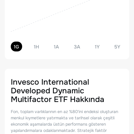
1G
1H
1A
3A
1Y
5Y
Invesco International
Developed Dynamic
Multifactor ETF
Hakkında
Fon, toplam varlıklarının en az %80'ini endeksi oluşturan
menkul kıymetlere yatırmakta ve tarihsel olarak çeşitli
ekonomik aşamalarda üstün performans gösteren
yapılandırmalara odaklanmaktadır. Stratejik faktör