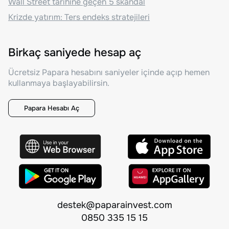
Wall Street tarihine geçen 5 skandal
Krizde yatırım: Ters endeks stratejileri
Birkaç saniyede hesap aç
Ücretsiz Papara hesabını saniyeler içinde açıp hemen
kullanmaya başlayabilirsin.
Papara Hesabı Aç
destek@paparainvest.com
0850 335 15 15