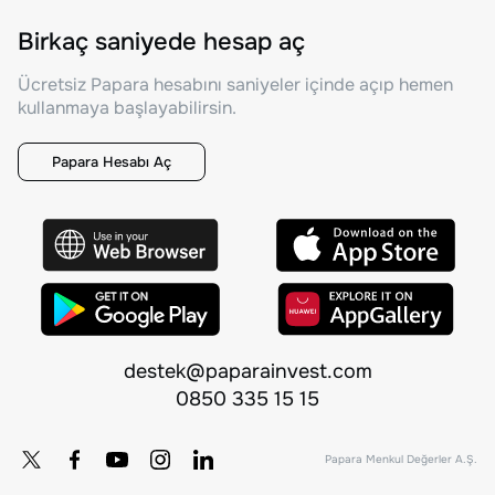
Birkaç saniyede hesap aç
Ücretsiz Papara hesabını saniyeler içinde açıp hemen
kullanmaya başlayabilirsin.
Papara Hesabı Aç
destek@paparainvest.com
0850 335 15 15
Papara Menkul Değerler A.Ş.