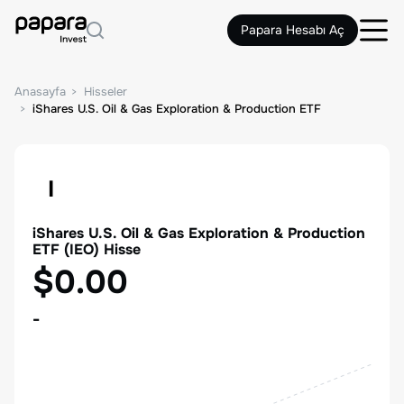
Papara Hesabı Aç
Anasayfa
Hisseler
iShares U.S. Oil & Gas Exploration & Production ETF
I
iShares U.S. Oil & Gas Exploration & Production
ETF
(
IEO
) Hisse
$0.00
-