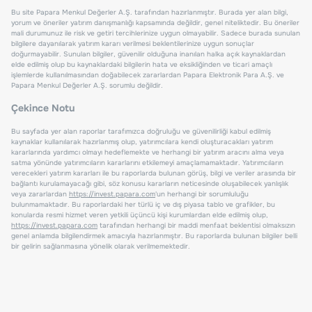
Bu site Papara Menkul Değerler A.Ş. tarafından hazırlanmıştır. Burada yer alan bilgi,
yorum ve öneriler yatırım danışmanlığı kapsamında değildir, genel niteliktedir. Bu öneriler
mali durumunuz ile risk ve getiri tercihlerinize uygun olmayabilir. Sadece burada sunulan
bilgilere dayanılarak yatırım kararı verilmesi beklentilerinize uygun sonuçlar
doğurmayabilir. Sunulan bilgiler, güvenilir olduğuna inanılan halka açık kaynaklardan
elde edilmiş olup bu kaynaklardaki bilgilerin hata ve eksikliğinden ve ticari amaçlı
işlemlerde kullanılmasından doğabilecek zararlardan Papara Elektronik Para A.Ş. ve
Papara Menkul Değerler A.Ş. sorumlu değildir.
Çekince Notu
Bu sayfada yer alan raporlar tarafımızca doğruluğu ve güvenilirliği kabul edilmiş
kaynaklar kullanılarak hazırlanmış olup, yatırımcılara kendi oluşturacakları yatırım
kararlarında yardımcı olmayı hedeflemekte ve herhangi bir yatırım aracını alma veya
satma yönünde yatırımcıların kararlarını etkilemeyi amaçlamamaktadır. Yatırımcıların
verecekleri yatırım kararları ile bu raporlarda bulunan görüş, bilgi ve veriler arasında bir
bağlantı kurulamayacağı gibi, söz konusu kararların neticesinde oluşabilecek yanlışlık
veya zararlardan
https://invest.papara.com
'un herhangi bir sorumluluğu
bulunmamaktadır. Bu raporlardaki her türlü iç ve dış piyasa tablo ve grafikler, bu
konularda resmi hizmet veren yetkili üçüncü kişi kurumlardan elde edilmiş olup,
https://invest.papara.com
tarafından herhangi bir maddi menfaat beklentisi olmaksızın
genel anlamda bilgilendirmek amacıyla hazırlanmıştır. Bu raporlarda bulunan bilgiler belli
bir gelirin sağlanmasına yönelik olarak verilmemektedir.