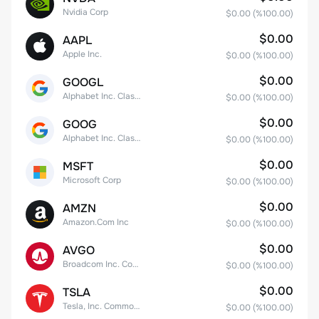
Nvidia Corp
$0.00
(%
100.00
)
$0.00
AAPL
Apple Inc.
$0.00
(%
100.00
)
$0.00
GOOGL
Alphabet Inc. Class A Common Stock
$0.00
(%
100.00
)
$0.00
GOOG
Alphabet Inc. Class C Capital Stock
$0.00
(%
100.00
)
$0.00
MSFT
Microsoft Corp
$0.00
(%
100.00
)
$0.00
AMZN
Amazon.Com Inc
$0.00
(%
100.00
)
$0.00
AVGO
Broadcom Inc. Common Stock
$0.00
(%
100.00
)
$0.00
TSLA
Tesla, Inc. Common Stock
$0.00
(%
100.00
)