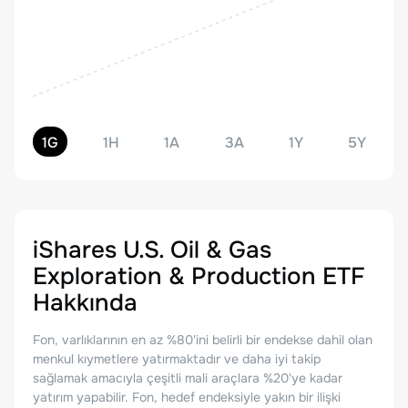
1G
1H
1A
3A
1Y
5Y
iShares U.S. Oil & Gas
Exploration & Production ETF
Hakkında
Fon, varlıklarının en az %80'ini belirli bir endekse dahil olan
menkul kıymetlere yatırmaktadır ve daha iyi takip
sağlamak amacıyla çeşitli mali araçlara %20'ye kadar
yatırım yapabilir. Fon, hedef endeksiyle yakın bir ilişki