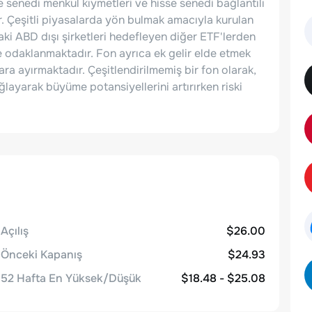
se senedi menkul kıymetleri ve hisse senedi bağlantılı
ir. Çeşitli piyasalarda yön bulmak amacıyla kurulan
ki ABD dışı şirketleri hedefleyen diğer ETF'lerden
ye odaklanmaktadır. Fon ayrıca ek gelir elde etmek
tlara ayırmaktadır. Çeşitlendirilmemiş bir fon olarak,
ğlayarak büyüme potansiyellerini artırırken riski
Açılış
$26.00
Önceki Kapanış
$24.93
52 Hafta En Yüksek/Düşük
$18.48 - $25.08