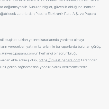
ar doğurmayabilir. Sunulan bilgiler, güvenilir olduğuna inanılan
n doğabilecek zararlardan Papara Elektronik Para A.Ş. ve Papara
ndi oluşturacakları yatırım kararlarında yardımcı olmayı
rın verecekleri yatırım kararları ile bu raporlarda bulunan görüş,
s://invest.papara.com
'un herhangi bir sorumluluğu
lardan elde edilmiş olup,
https://invest.papara.com
tarafından
i bir gelirin sağlanmasına yönelik olarak verilmemektedir.