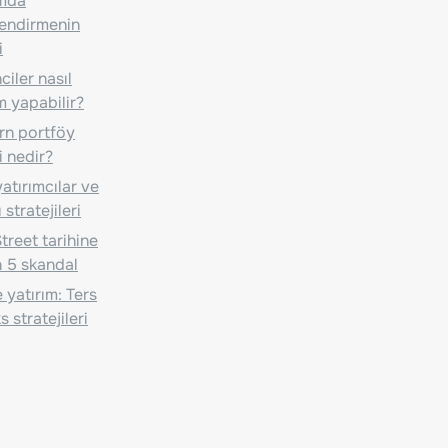
ımda
lendirmenin
i
iler nasıl
m yapabilir?
n portföy
i nedir?
atırımcılar ve
 stratejileri
treet tarihine
 5 skandal
 yatırım: Ters
 stratejileri