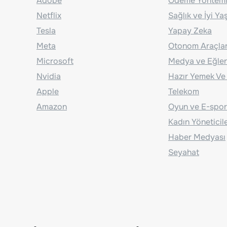
Adobe
Ödeme Yönteml
Netflix
Sağlık ve İyi Y
Tesla
Yapay Zeka
Meta
Otonom Araçla
Microsoft
Medya ve Eğle
Nvidia
Hazır Yemek Ve
Apple
Telekom
Amazon
Oyun ve E-spor
Kadın Yöneticil
Haber Medyası
Seyahat