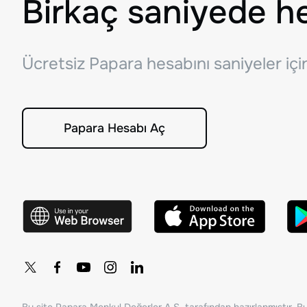
Birkaç saniyede h
Ücretsiz Papara hesabını saniyeler iç
Papara Hesabı Aç
Bu site Papara Menkul Değerler A.Ş. tarafından hazırlanmıştır. Bur