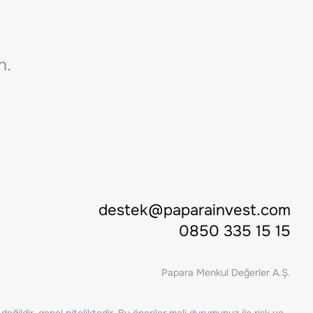
n.
destek@paparainvest.com
0850 335 15 15
Papara Menkul Değerler A.Ş.
ğildir, genel niteliktedir. Bu öneriler mali durumunuz ile risk ve