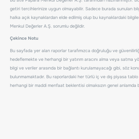
getiri tercihlerinize uygun olmayabilir. Sadece burada sunulan bilg
halka açık kaynaklardan elde edilmiş olup bu kaynaklardaki bilgil
Menkul Değerler A.Ş. sorumlu değildir.
Çekince Notu
Bu sayfada yer alan raporlar tarafımızca doğruluğu ve güvenilirliği
hedeflemekte ve herhangi bir yatırım aracını alma veya satma yönü
bilgi ve veriler arasında bir bağlantı kurulamayacağı gibi, söz ko
bulunmamaktadır. Bu raporlardaki her türlü iç ve dış piyasa tablo 
herhangi bir maddi menfaat beklentisi olmaksızın genel anlamda bil