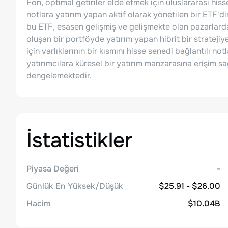
Fon, optimal getiriler elde etmek için uluslararası his
notlara yatırım yapan aktif olarak yönetilen bir ETF'd
bu ETF, esasen gelişmiş ve gelişmekte olan pazarlarda
oluşan bir portföyde yatırım yapan hibrit bir strateji
için varlıklarının bir kısmını hisse senedi bağlantılı no
yatırımcılara küresel bir yatırım manzarasına erişim sa
dengelemektedir.
İstatistikler
Piyasa Değeri
-
Günlük En Yüksek/Düşük
$25.91 - $26.00
Hacim
$10.04B