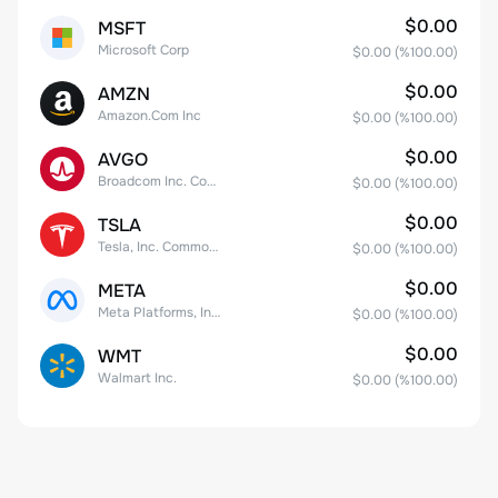
$0.00
MSFT
Microsoft Corp
$0.00
(%
100.00
)
$0.00
AMZN
Amazon.Com Inc
$0.00
(%
100.00
)
$0.00
AVGO
Broadcom Inc. Common Stock
$0.00
(%
100.00
)
$0.00
TSLA
Tesla, Inc. Common Stock
$0.00
(%
100.00
)
$0.00
META
Meta Platforms, Inc. Class A Common Stock
$0.00
(%
100.00
)
$0.00
WMT
Walmart Inc.
$0.00
(%
100.00
)