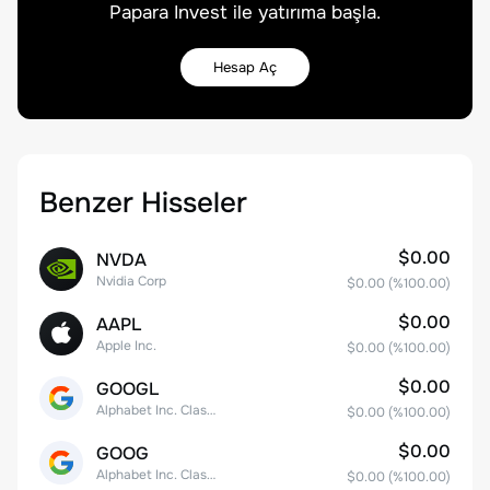
Papara Invest ile yatırıma başla.
Hesap Aç
Benzer Hisseler
$0.00
NVDA
Nvidia Corp
$0.00
(%
100.00
)
$0.00
AAPL
Apple Inc.
$0.00
(%
100.00
)
$0.00
GOOGL
Alphabet Inc. Class A Common Stock
$0.00
(%
100.00
)
$0.00
GOOG
Alphabet Inc. Class C Capital Stock
$0.00
(%
100.00
)