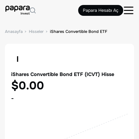
Papara Hesabı Aç
Anasayfa
Hisseler
iShares Convertible Bond ETF
I
iShares Convertible Bond ETF
(
ICVT
) Hisse
$0.00
-