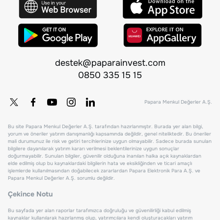
destek@paparainvest.com
0850 335 15 15
Papara Menkul Değerler A.Ş.
Bu site Papara Menkul Değerler A.Ş. tarafından hazırlanmıştır. Burada yer alan bilgi,
yorum ve öneriler yatırım danışmanlığı kapsamında değildir, genel niteliktedir. Bu öneriler
mali durumunuz ile risk ve getiri tercihlerinize uygun olmayabilir. Sadece burada sunulan
bilgilere dayanılarak yatırım kararı verilmesi beklentilerinize uygun sonuçlar
doğurmayabilir. Sunulan bilgiler, güvenilir olduğuna inanılan halka açık kaynaklardan
elde edilmiş olup bu kaynaklardaki bilgilerin hata ve eksikliğinden ve ticari amaçlı
işlemlerde kullanılmasından doğabilecek zararlardan Papara Elektronik Para A.Ş. ve
Papara Menkul Değerler A.Ş. sorumlu değildir.
Çekince Notu
Bu sayfada yer alan raporlar tarafımızca doğruluğu ve güvenilirliği kabul edilmiş
kaynaklar kullanılarak hazırlanmış olup, yatırımcılara kendi oluşturacakları yatırım