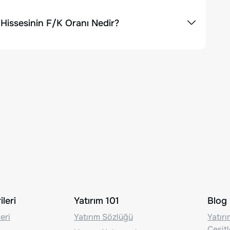
issesinin F/K Oranı Nedir?
leri
Yatırım 101
Blog
eri
Yatırım Sözlüğü
Yatır
Çeşit