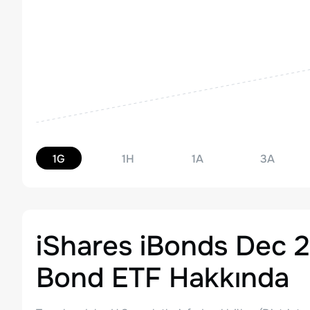
1G
1H
1A
3A
iShares iBonds Dec 
Bond ETF
Hakkında