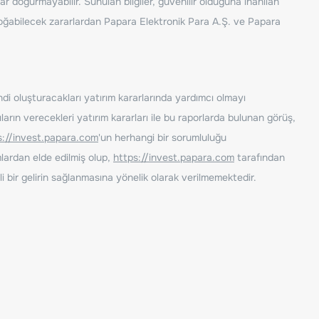
ar doğurmayabilir. Sunulan bilgiler, güvenilir olduğuna inanılan
n doğabilecek zararlardan Papara Elektronik Para A.Ş. ve Papara
ndi oluşturacakları yatırım kararlarında yardımcı olmayı
rın verecekleri yatırım kararları ile bu raporlarda bulunan görüş,
s://invest.papara.com
'un herhangi bir sorumluluğu
lardan elde edilmiş olup,
https://invest.papara.com
tarafından
i bir gelirin sağlanmasına yönelik olarak verilmemektedir.