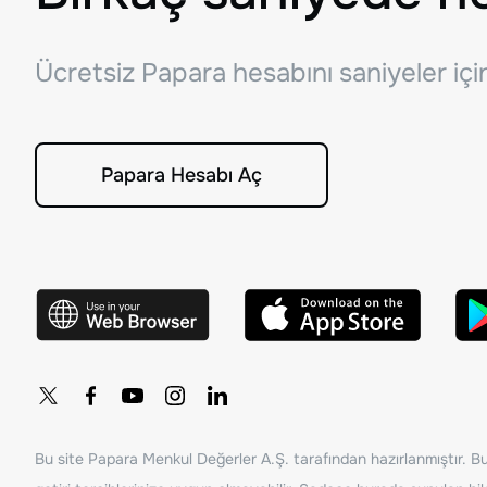
Ücretsiz Papara hesabını saniyeler iç
Papara Hesabı Aç
Bu site Papara Menkul Değerler A.Ş. tarafından hazırlanmıştır. Bur