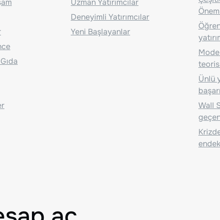
aşam
Uzman Yatırımcılar
Önem
Deneyimli Yatırımcılar
Öğrenc
r
Yeni Başlayanlar
yatırı
nce
Moder
 Gıda
teoris
Ünlü y
başarı
er
Wall S
geçen
Krizde
endeks
esap aç