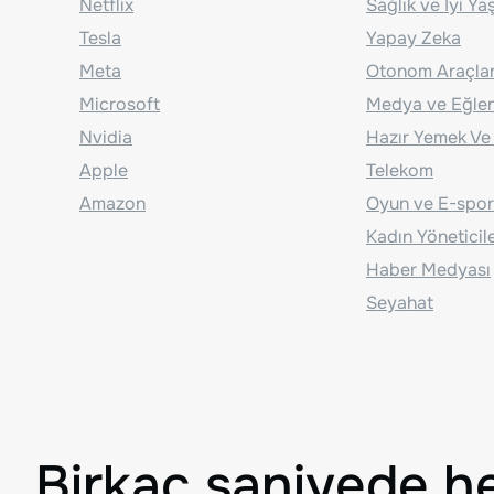
Netflix
Sağlık ve İyi Y
Tesla
Yapay Zeka
Meta
Otonom Araçla
Microsoft
Medya ve Eğle
Nvidia
Hazır Yemek Ve
Apple
Telekom
Amazon
Oyun ve E-spor
Kadın Yöneticil
Haber Medyası
Seyahat
Birkaç saniyede h