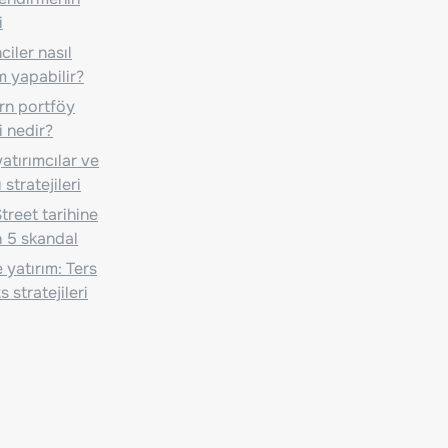
i
iler nasıl
m yapabilir?
n portföy
i nedir?
atırımcılar ve
 stratejileri
treet tarihine
 5 skandal
 yatırım: Ters
 stratejileri