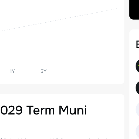
1Y
5Y
2029 Term Muni