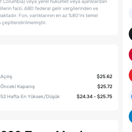
t of Columbia) veya yerel hükümet veya ajanslardan
llerin faizi, ABD federal gelir vergilerinden ve
aktadır. Fon, varlıklarının en az %80'ini temel
çeşitlendirilmemiştir.
Açılış
$25.62
Önceki Kapanış
$25.72
52 Hafta En Yüksek/Düşük
$24.34 - $25.75