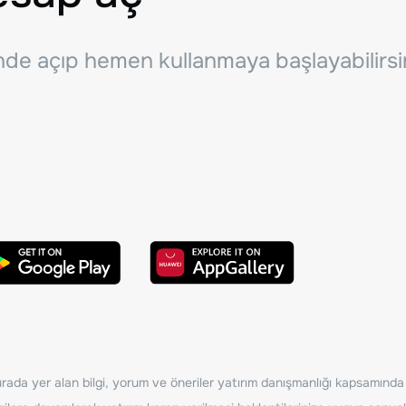
inde açıp hemen kullanmaya başlayabilirsi
ada yer alan bilgi, yorum ve öneriler yatırım danışmanlığı kapsamında de