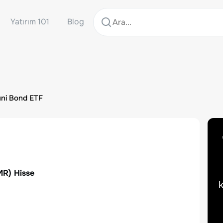
Yatırım 101
Blog
uni Bond ETF
MR
) Hisse
k