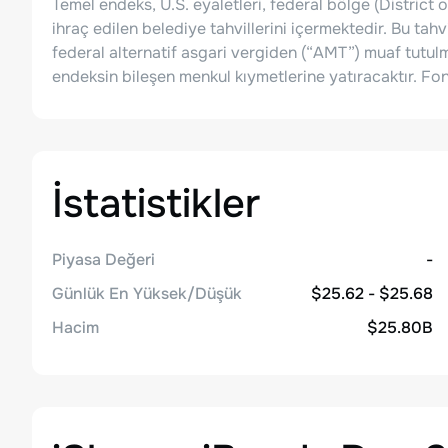
Temel endeks, U.S. eyaletleri, federal bölge (Distric
ihraç edilen belediye tahvillerini içermektedir. Bu tahvi
federal alternatif asgari vergiden (“AMT”) muaf tutulm
endeksin bileşen menkul kıymetlerine yatıracaktır. Fon 
İstatistikler
Piyasa Değeri
-
Günlük En Yüksek/Düşük
$25.62 - $25.68
Hacim
$25.80B