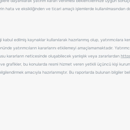
ilere dayanılarak yatırım kararı verilmesi beklentilerinize uygun sonuçl
erin hata ve eksikliğinden ve ticari amaçlı işlemlerde kullanılmasında
 kabul edilmiş kaynaklar kullanılarak hazırlanmış olup, yatırımcılara ke
nde yatırımcıların kararlarını etkilemeyi amaçlamamaktadır. Yatırımcıla
nusu kararların neticesinde oluşabilecek yanlışlık veya zararlardan
http
ve grafikler, bu konularda resmi hizmet veren yetkili üçüncü kişi kurum
gilendirmek amacıyla hazırlanmıştır. Bu raporlarda bulunan bilgiler bell