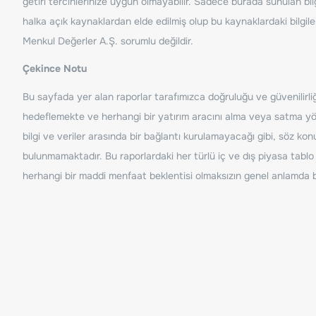
getiri tercihlerinize uygun olmayabilir. Sadece burada sunulan bilg
halka açık kaynaklardan elde edilmiş olup bu kaynaklardaki bilgil
Menkul Değerler A.Ş. sorumlu değildir.
Çekince Notu
Bu sayfada yer alan raporlar tarafımızca doğruluğu ve güvenilirliği
hedeflemekte ve herhangi bir yatırım aracını alma veya satma yönü
bilgi ve veriler arasında bir bağlantı kurulamayacağı gibi, söz ko
bulunmamaktadır. Bu raporlardaki her türlü iç ve dış piyasa tablo 
herhangi bir maddi menfaat beklentisi olmaksızın genel anlamda bil