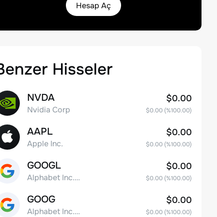
Hesap Aç
Benzer Hisseler
NVDA
$0.00
Nvidia Corp
$0.00
(%
100.00
)
AAPL
$0.00
Apple Inc.
$0.00
(%
100.00
)
GOOGL
$0.00
Alphabet Inc. Class A Common Stock
$0.00
(%
100.00
)
GOOG
$0.00
Alphabet Inc. Class C Capital Stock
$0.00
(%
100.00
)