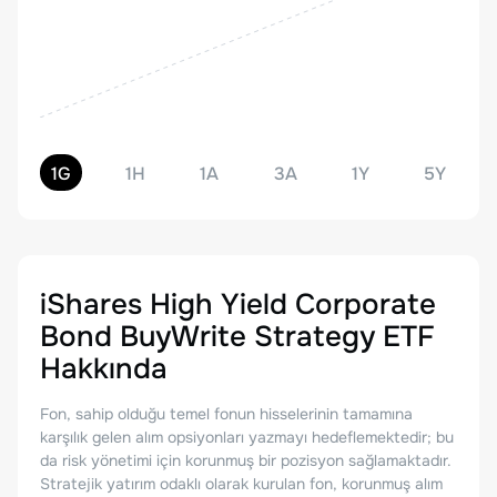
1G
1H
1A
3A
1Y
5Y
iShares High Yield Corporate
Bond BuyWrite Strategy ETF
Hakkında
Fon, sahip olduğu temel fonun hisselerinin tamamına
karşılık gelen alım opsiyonları yazmayı hedeflemektedir; bu
da risk yönetimi için korunmuş bir pozisyon sağlamaktadır.
Stratejik yatırım odaklı olarak kurulan fon, korunmuş alım