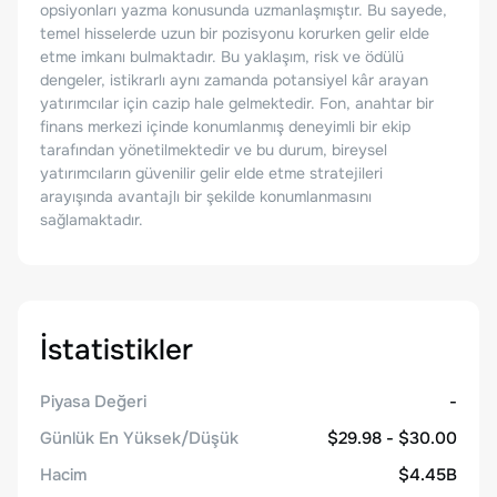
opsiyonları yazma konusunda uzmanlaşmıştır. Bu sayede,
temel hisselerde uzun bir pozisyonu korurken gelir elde
etme imkanı bulmaktadır. Bu yaklaşım, risk ve ödülü
dengeler, istikrarlı aynı zamanda potansiyel kâr arayan
yatırımcılar için cazip hale gelmektedir. Fon, anahtar bir
finans merkezi içinde konumlanmış deneyimli bir ekip
tarafından yönetilmektedir ve bu durum, bireysel
yatırımcıların güvenilir gelir elde etme stratejileri
arayışında avantajlı bir şekilde konumlanmasını
sağlamaktadır.
İstatistikler
Piyasa Değeri
-
Günlük En Yüksek/Düşük
$29.98 - $30.00
Hacim
$4.45B