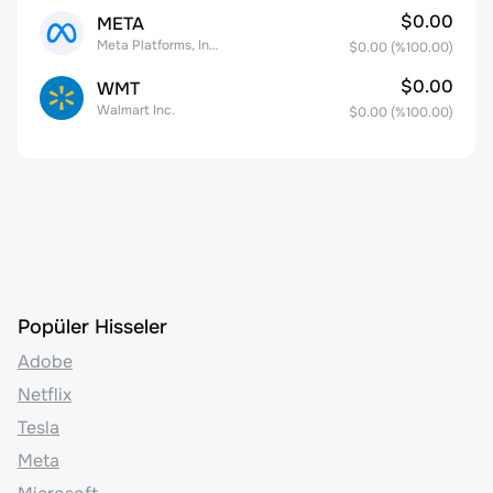
$0.00
META
Meta Platforms, Inc. Class A Common Stock
$0.00
(%
100.00
)
$0.00
WMT
Walmart Inc.
$0.00
(%
100.00
)
Popüler Hisseler
Adobe
Netflix
Tesla
Meta