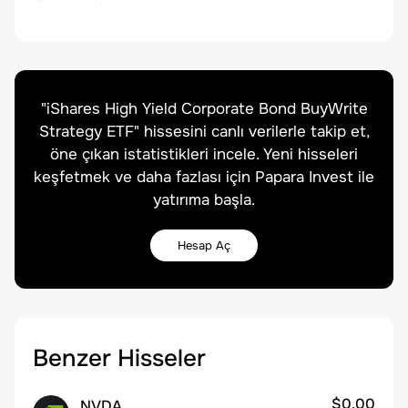
"
iShares High Yield Corporate Bond BuyWrite
Strategy ETF
" hissesini canlı verilerle takip et,
öne çıkan istatistikleri incele. Yeni hisseleri
keşfetmek ve daha fazlası için Papara Invest ile
yatırıma başla.
Hesap Aç
Benzer Hisseler
$0.00
NVDA