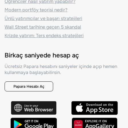
Öğrenciler nasıl yatırım yapabilir?
Modern portföy teorisi nedir?
Ünlü yatırımcılar ve başarı stratejileri
Wall Street tarihine geçen 5 skandal
Krizde yatırım: Ters endeks stratejileri
Birkaç saniyede hesap aç
Ücretsiz Papara hesabını saniyeler içinde açıp hemen
kullanmaya başlayabilirsin.
Papara Hesabı Aç