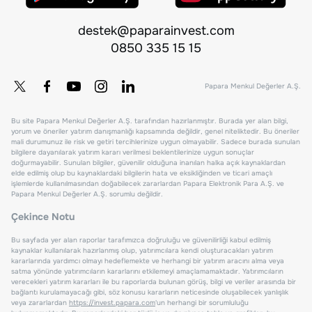
destek@paparainvest.com
0850 335 15 15
Papara Menkul Değerler A.Ş.
Bu site Papara Menkul Değerler A.Ş. tarafından hazırlanmıştır. Burada yer alan bilgi,
yorum ve öneriler yatırım danışmanlığı kapsamında değildir, genel niteliktedir. Bu öneriler
mali durumunuz ile risk ve getiri tercihlerinize uygun olmayabilir. Sadece burada sunulan
bilgilere dayanılarak yatırım kararı verilmesi beklentilerinize uygun sonuçlar
doğurmayabilir. Sunulan bilgiler, güvenilir olduğuna inanılan halka açık kaynaklardan
elde edilmiş olup bu kaynaklardaki bilgilerin hata ve eksikliğinden ve ticari amaçlı
işlemlerde kullanılmasından doğabilecek zararlardan Papara Elektronik Para A.Ş. ve
Papara Menkul Değerler A.Ş. sorumlu değildir.
Çekince Notu
Bu sayfada yer alan raporlar tarafımızca doğruluğu ve güvenilirliği kabul edilmiş
kaynaklar kullanılarak hazırlanmış olup, yatırımcılara kendi oluşturacakları yatırım
kararlarında yardımcı olmayı hedeflemekte ve herhangi bir yatırım aracını alma veya
satma yönünde yatırımcıların kararlarını etkilemeyi amaçlamamaktadır. Yatırımcıların
verecekleri yatırım kararları ile bu raporlarda bulunan görüş, bilgi ve veriler arasında bir
bağlantı kurulamayacağı gibi, söz konusu kararların neticesinde oluşabilecek yanlışlık
veya zararlardan
https://invest.papara.com
'un herhangi bir sorumluluğu