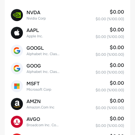
$0.00
NVDA
Nvidia Corp
$0.00
(%
100.00
)
$0.00
AAPL
Apple Inc.
$0.00
(%
100.00
)
$0.00
GOOGL
Alphabet Inc. Class A Common Stock
$0.00
(%
100.00
)
$0.00
GOOG
Alphabet Inc. Class C Capital Stock
$0.00
(%
100.00
)
$0.00
MSFT
Microsoft Corp
$0.00
(%
100.00
)
$0.00
AMZN
Amazon.Com Inc
$0.00
(%
100.00
)
$0.00
AVGO
Broadcom Inc. Common Stock
$0.00
(%
100.00
)