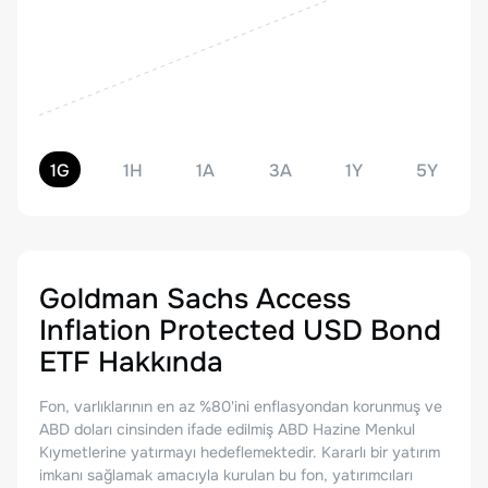
1G
1H
1A
3A
1Y
5Y
Goldman Sachs Access
Inflation Protected USD Bond
ETF
Hakkında
Fon, varlıklarının en az %80'ini enflasyondan korunmuş ve
ABD doları cinsinden ifade edilmiş ABD Hazine Menkul
Kıymetlerine yatırmayı hedeflemektedir. Kararlı bir yatırım
imkanı sağlamak amacıyla kurulan bu fon, yatırımcıları