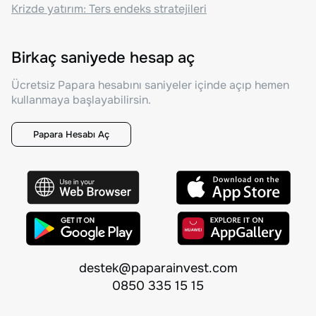
Krizde yatırım: Ters endeks stratejileri
Birkaç saniyede hesap aç
Ücretsiz Papara hesabını saniyeler içinde açıp hemen
kullanmaya başlayabilirsin.
Papara Hesabı Aç
destek@paparainvest.com
0850 335 15 15