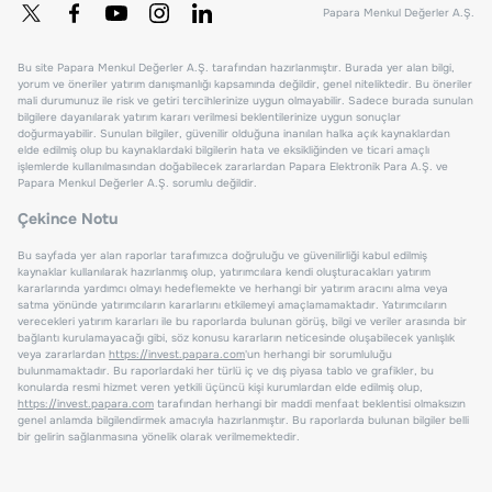
Papara Menkul Değerler A.Ş.
Bu site Papara Menkul Değerler A.Ş. tarafından hazırlanmıştır. Burada yer alan bilgi,
yorum ve öneriler yatırım danışmanlığı kapsamında değildir, genel niteliktedir. Bu öneriler
mali durumunuz ile risk ve getiri tercihlerinize uygun olmayabilir. Sadece burada sunulan
bilgilere dayanılarak yatırım kararı verilmesi beklentilerinize uygun sonuçlar
doğurmayabilir. Sunulan bilgiler, güvenilir olduğuna inanılan halka açık kaynaklardan
elde edilmiş olup bu kaynaklardaki bilgilerin hata ve eksikliğinden ve ticari amaçlı
işlemlerde kullanılmasından doğabilecek zararlardan Papara Elektronik Para A.Ş. ve
Papara Menkul Değerler A.Ş. sorumlu değildir.
Çekince Notu
Bu sayfada yer alan raporlar tarafımızca doğruluğu ve güvenilirliği kabul edilmiş
kaynaklar kullanılarak hazırlanmış olup, yatırımcılara kendi oluşturacakları yatırım
kararlarında yardımcı olmayı hedeflemekte ve herhangi bir yatırım aracını alma veya
satma yönünde yatırımcıların kararlarını etkilemeyi amaçlamamaktadır. Yatırımcıların
verecekleri yatırım kararları ile bu raporlarda bulunan görüş, bilgi ve veriler arasında bir
bağlantı kurulamayacağı gibi, söz konusu kararların neticesinde oluşabilecek yanlışlık
veya zararlardan
https://invest.papara.com
'un herhangi bir sorumluluğu
bulunmamaktadır. Bu raporlardaki her türlü iç ve dış piyasa tablo ve grafikler, bu
konularda resmi hizmet veren yetkili üçüncü kişi kurumlardan elde edilmiş olup,
https://invest.papara.com
tarafından herhangi bir maddi menfaat beklentisi olmaksızın
genel anlamda bilgilendirmek amacıyla hazırlanmıştır. Bu raporlarda bulunan bilgiler belli
bir gelirin sağlanmasına yönelik olarak verilmemektedir.