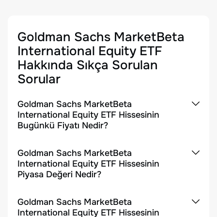
Goldman Sachs MarketBeta
International Equity ETF
Hakkında Sıkça Sorulan
Sorular
Goldman Sachs MarketBeta
International Equity ETF Hissesinin
Bugünkü Fiyatı Nedir?
Goldman Sachs MarketBeta
International Equity ETF Hissesinin
Piyasa Değeri Nedir?
Goldman Sachs MarketBeta
International Equity ETF Hissesinin