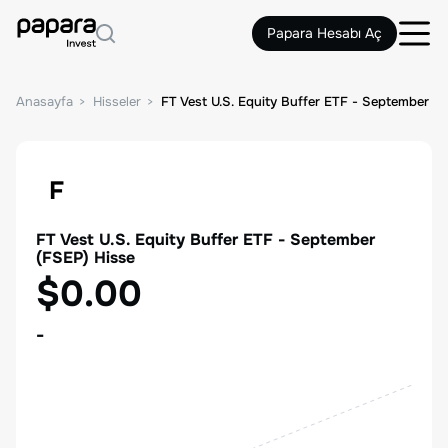
Papara Hesabı Aç
Anasayfa
Hisseler
FT Vest U.S. Equity Buffer ETF - September
F
FT Vest U.S. Equity Buffer ETF - September
(
FSEP
) Hisse
$0.00
-