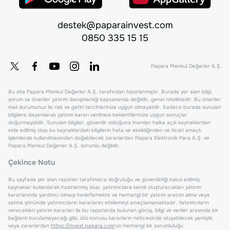
destek@paparainvest.com
0850 335 15 15
Papara Menkul Değerler A.Ş.
Bu site Papara Menkul Değerler A.Ş. tarafından hazırlanmıştır. Burada yer alan bilgi,
yorum ve öneriler yatırım danışmanlığı kapsamında değildir, genel niteliktedir. Bu öneriler
mali durumunuz ile risk ve getiri tercihlerinize uygun olmayabilir. Sadece burada sunulan
bilgilere dayanılarak yatırım kararı verilmesi beklentilerinize uygun sonuçlar
doğurmayabilir. Sunulan bilgiler, güvenilir olduğuna inanılan halka açık kaynaklardan
elde edilmiş olup bu kaynaklardaki bilgilerin hata ve eksikliğinden ve ticari amaçlı
işlemlerde kullanılmasından doğabilecek zararlardan Papara Elektronik Para A.Ş. ve
Papara Menkul Değerler A.Ş. sorumlu değildir.
Çekince Notu
Bu sayfada yer alan raporlar tarafımızca doğruluğu ve güvenilirliği kabul edilmiş
kaynaklar kullanılarak hazırlanmış olup, yatırımcılara kendi oluşturacakları yatırım
kararlarında yardımcı olmayı hedeflemekte ve herhangi bir yatırım aracını alma veya
satma yönünde yatırımcıların kararlarını etkilemeyi amaçlamamaktadır. Yatırımcıların
verecekleri yatırım kararları ile bu raporlarda bulunan görüş, bilgi ve veriler arasında bir
bağlantı kurulamayacağı gibi, söz konusu kararların neticesinde oluşabilecek yanlışlık
veya zararlardan
https://invest.papara.com
'un herhangi bir sorumluluğu