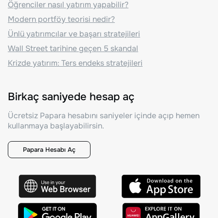
Öğrenciler nasıl yatırım yapabilir?
Modern portföy teorisi nedir?
Ünlü yatırımcılar ve başarı stratejileri
Wall Street tarihine geçen 5 skandal
Krizde yatırım: Ters endeks stratejileri
Birkaç saniyede hesap aç
Ücretsiz Papara hesabını saniyeler içinde açıp hemen
kullanmaya başlayabilirsin.
Papara Hesabı Aç