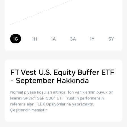
1G
1H
1A
3A
1Y
5Y
FT Vest U.S. Equity Buffer ETF
- September
Hakkında
Normal piyasa koşulları altında, fon varlıklarının büyük bir
kısmını SPDR® S&P 500® ETF Trust'ın performansını
referans alan FLEX Opsiyonlarına yatıracaktır.
Çeşitlendirilmemiştir.