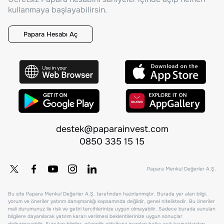
kullanmaya başlayabilirsin.
Papara Hesabı Aç
destek@paparainvest.com
0850 335 15 15
Papara Menkul Değerler A.Ş.
Bu site Papara Menkul Değerler A.Ş. tarafından hazırlanmıştır. Burada yer alan bilgi,
yorum ve öneriler yatırım danışmanlığı kapsamında değildir, genel niteliktedir. Bu öneriler
mali durumunuz ile risk ve getiri tercihlerinize uygun olmayabilir. Sadece burada sunulan
bilgilere dayanılarak yatırım kararı verilmesi beklentilerinize uygun sonuçlar
doğurmayabilir. Sunulan bilgiler, güvenilir olduğuna inanılan halka açık kaynaklardan