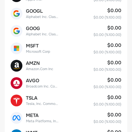
$0.00
(%
100.00
)
$0.00
GOOGL
Alphabet Inc. Class A Common Stock
$0.00
(%
100.00
)
$0.00
GOOG
Alphabet Inc. Class C Capital Stock
$0.00
(%
100.00
)
$0.00
MSFT
Microsoft Corp
$0.00
(%
100.00
)
$0.00
AMZN
Amazon.Com Inc
$0.00
(%
100.00
)
$0.00
AVGO
Broadcom Inc. Common Stock
$0.00
(%
100.00
)
$0.00
TSLA
Tesla, Inc. Common Stock
$0.00
(%
100.00
)
$0.00
META
Meta Platforms, Inc. Class A Common Stock
$0.00
(%
100.00
)