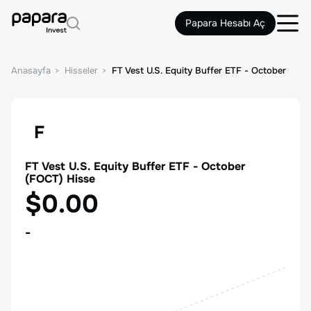
Papara Hesabı Aç
Anasayfa
Hisseler
FT Vest U.S. Equity Buffer ETF - October
F
FT Vest U.S. Equity Buffer ETF - October
(
FOCT
) Hisse
$0.00
-