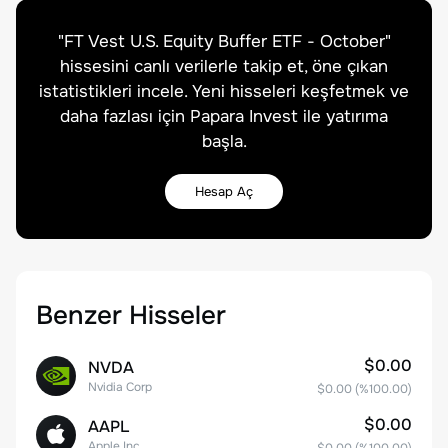
"
FT Vest U.S. Equity Buffer ETF - October
"
hissesini canlı verilerle takip et, öne çıkan
istatistikleri incele. Yeni hisseleri keşfetmek ve
daha fazlası için Papara Invest ile yatırıma
başla.
Hesap Aç
Benzer Hisseler
$0.00
NVDA
Nvidia Corp
$0.00
(%
100.00
)
$0.00
AAPL
Apple Inc.