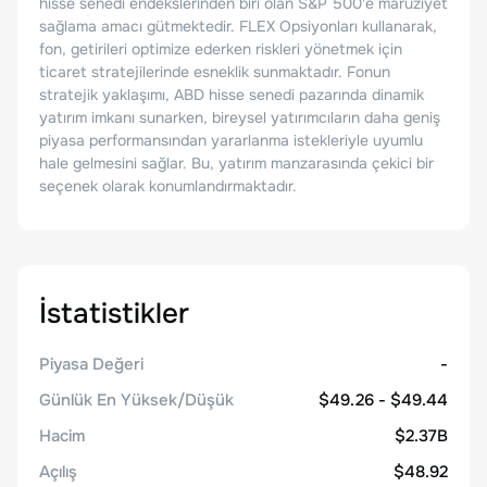
hisse senedi endekslerinden biri olan S&P 500'e maruziyet
sağlama amacı gütmektedir. FLEX Opsiyonları kullanarak,
fon, getirileri optimize ederken riskleri yönetmek için
ticaret stratejilerinde esneklik sunmaktadır. Fonun
stratejik yaklaşımı, ABD hisse senedi pazarında dinamik
yatırım imkanı sunarken, bireysel yatırımcıların daha geniş
piyasa performansından yararlanma istekleriyle uyumlu
hale gelmesini sağlar. Bu, yatırım manzarasında çekici bir
seçenek olarak konumlandırmaktadır.
İstatistikler
Piyasa Değeri
-
Günlük En Yüksek/Düşük
$49.26 - $49.44
Hacim
$2.37B
Açılış
$48.92