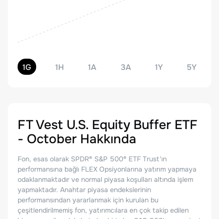
1G
1H
1A
3A
1Y
5Y
FT Vest U.S. Equity Buffer ETF
- October
Hakkında
Fon, esas olarak SPDR® S&P 500® ETF Trust'ın
performansına bağlı FLEX Opsiyonlarına yatırım yapmaya
odaklanmaktadır ve normal piyasa koşulları altında işlem
yapmaktadır. Anahtar piyasa endekslerinin
performansından yararlanmak için kurulan bu
çeşitlendirilmemiş fon, yatırımcılara en çok takip edilen