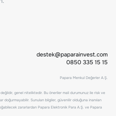
n.
destek@paparainvest.com
0850 335 15 15
Papara Menkul Değerler A.Ş.
ğildir, genel niteliktedir. Bu öneriler mali durumunuz ile risk ve
ar doğurmayabilir. Sunulan bilgiler, güvenilir olduğuna inanılan
n doğabilecek zararlardan Papara Elektronik Para A.Ş. ve Papara