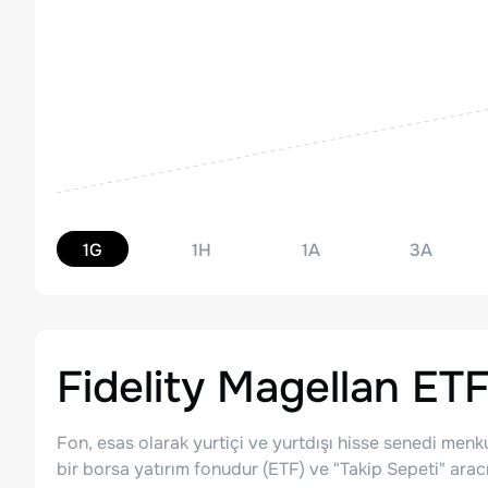
1G
1H
1A
3A
Fidelity Magellan ET
Fon, esas olarak yurtiçi ve yurtdışı hisse senedi menku
bir borsa yatırım fonudur (ETF) ve "Takip Sepeti" arac