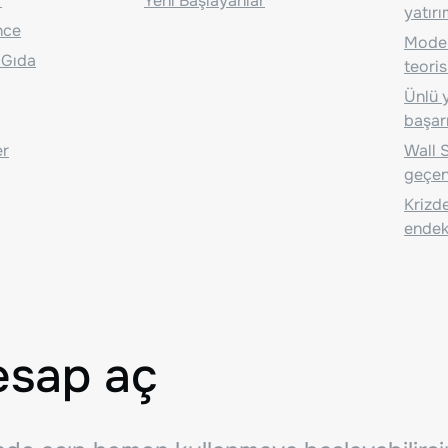
r
Yeni Başlayanlar
yatırı
nce
Moder
 Gıda
teoris
Ünlü y
başarı
er
Wall S
geçen
Krizde
endeks
esap aç