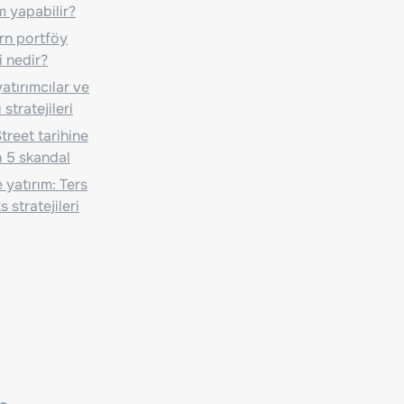
m yapabilir?
n portföy
i nedir?
atırımcılar ve
 stratejileri
treet tarihine
 5 skandal
 yatırım: Ters
 stratejileri