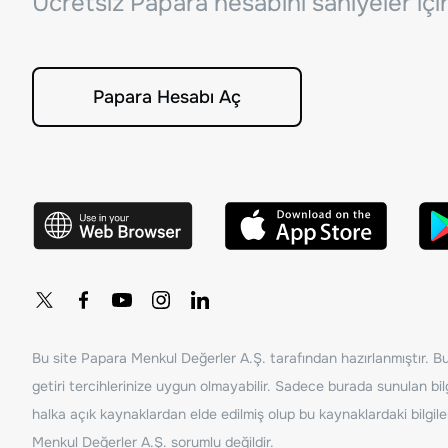
Ücretsiz Papara hesabını saniyeler iç
Papara Hesabı Aç
Bu site Papara Menkul Değerler A.Ş. tarafından hazırlanmıştır. Bur
getiri tercihlerinize uygun olmayabilir. Sadece burada sunulan bilg
halka açık kaynaklardan elde edilmiş olup bu kaynaklardaki bilgil
Menkul Değerler A.Ş. sorumlu değildir.