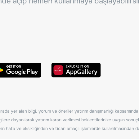
inde açıp hemen kullanmaya başlayabilirsi
ada yer alan bilgi, yorum ve öneriler yatırım danışmanlığı kapsamında de
ilere dayanılarak yatırım kararı verilmesi beklentilerinize uygun sonuçl
erin hata ve eksikliğinden ve ticari amaçlı işlemlerde kullanılmasında