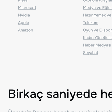
Meta
Otonom Araçla
Microsoft
Medya ve Eğle
Nvidia
Hazır Yemek Ve
Apple
Telekom
Amazon
Oyun ve E-spor
Kadın Yöneticil
Haber Medyası
Seyahat
Birkaç saniyede h