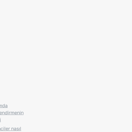
ımda
lendirmenin
i
iler nasıl