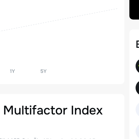
1Y
5Y
 Multifactor Index