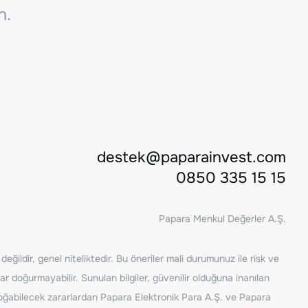
n.
destek@paparainvest.com
0850 335 15 15
Papara Menkul Değerler A.Ş.
ğildir, genel niteliktedir. Bu öneriler mali durumunuz ile risk ve
ar doğurmayabilir. Sunulan bilgiler, güvenilir olduğuna inanılan
n doğabilecek zararlardan Papara Elektronik Para A.Ş. ve Papara