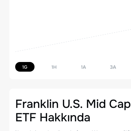
1G
1H
1A
3A
Franklin U.S. Mid Cap
ETF
Hakkında