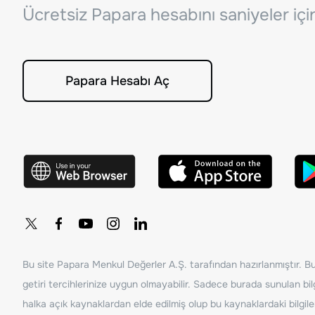
Ücretsiz Papara hesabını saniyeler iç
Papara Hesabı Aç
Bu site Papara Menkul Değerler A.Ş. tarafından hazırlanmıştır. Bur
getiri tercihlerinize uygun olmayabilir. Sadece burada sunulan bilg
halka açık kaynaklardan elde edilmiş olup bu kaynaklardaki bilgil