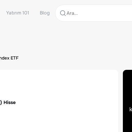
Yatırım 101
Blog
Index ETF
M
) Hisse
k