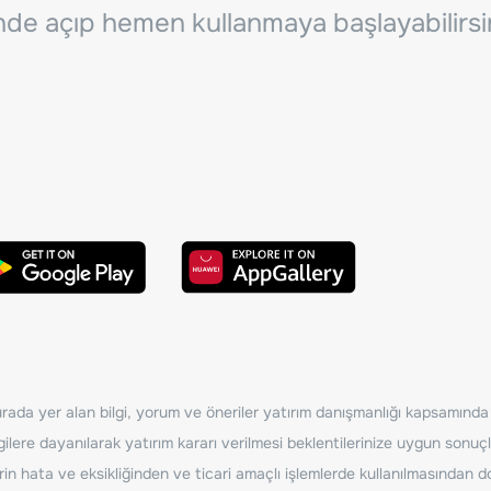
inde açıp hemen kullanmaya başlayabilirsi
ada yer alan bilgi, yorum ve öneriler yatırım danışmanlığı kapsamında de
ilere dayanılarak yatırım kararı verilmesi beklentilerinize uygun sonuçl
erin hata ve eksikliğinden ve ticari amaçlı işlemlerde kullanılmasında