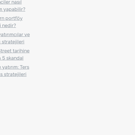
iler nasıl
m yapabilir?
n portföy
i nedir?
atırımcılar ve
 stratejileri
treet tarihine
 5 skandal
 yatırım: Ters
 stratejileri