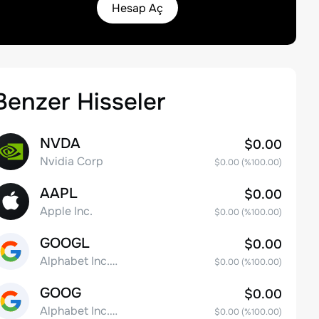
Hesap Aç
Benzer Hisseler
NVDA
$0.00
Nvidia Corp
$0.00
(%
100.00
)
AAPL
$0.00
Apple Inc.
$0.00
(%
100.00
)
GOOGL
$0.00
Alphabet Inc. Class A Common Stock
$0.00
(%
100.00
)
GOOG
$0.00
Alphabet Inc. Class C Capital Stock
$0.00
(%
100.00
)