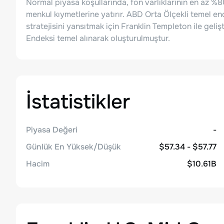
Normal piyasa koşullarında, fon varlıklarının en az %8
menkul kıymetlerine yatırır. ABD Orta Ölçekli temel en
stratejisini yansıtmak için Franklin Templeton ile geliş
Endeksi temel alınarak oluşturulmuştur.
İstatistikler
Piyasa Değeri
-
Günlük En Yüksek/Düşük
$57.34 - $57.77
Hacim
$10.61B