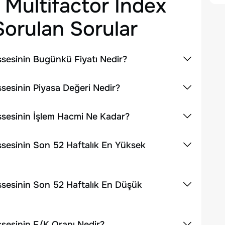
 Multifactor Index
orulan Sorular
ssesinin Bugünkü Fiyatı Nedir?
ssesinin Piyasa Değeri Nedir?
ssesinin İşlem Hacmi Ne Kadar?
ssesinin Son 52 Haftalık En Yüksek
ssesinin Son 52 Haftalık En Düşük
ssesinin F/K Oranı Nedir?