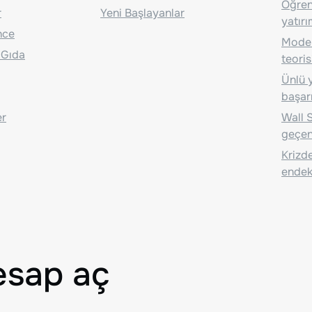
Öğrenc
r
Yeni Başlayanlar
yatırı
nce
Moder
 Gıda
teoris
Ünlü y
başarı
er
Wall S
geçen
Krizde
endeks
esap aç