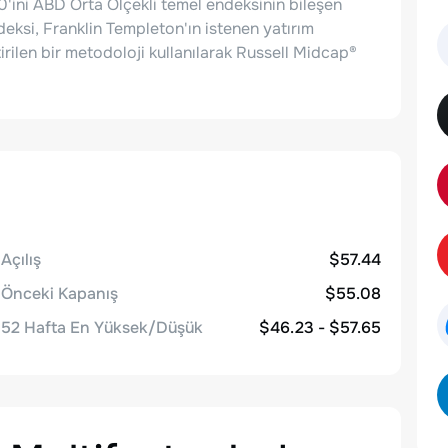
0'ini ABD Orta Ölçekli temel endeksinin bileşen
deksi, Franklin Templeton'ın istenen yatırım
tirilen bir metodoloji kullanılarak Russell Midcap®
Açılış
$57.44
Önceki Kapanış
$55.08
52 Hafta En Yüksek/Düşük
$46.23 - $57.65