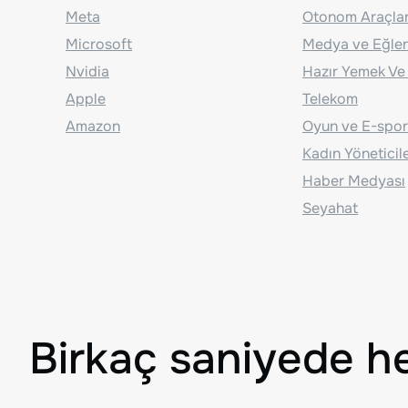
Meta
Otonom Araçla
Microsoft
Medya ve Eğle
Nvidia
Hazır Yemek Ve
Apple
Telekom
Amazon
Oyun ve E-spor
Kadın Yöneticil
Haber Medyası
Seyahat
Birkaç saniyede h