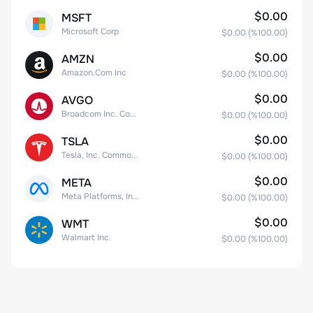
$0.00
MSFT
Microsoft Corp
$0.00
(%
100.00
)
$0.00
AMZN
Amazon.Com Inc
$0.00
(%
100.00
)
$0.00
AVGO
Broadcom Inc. Common Stock
$0.00
(%
100.00
)
$0.00
TSLA
Tesla, Inc. Common Stock
$0.00
(%
100.00
)
$0.00
META
Meta Platforms, Inc. Class A Common Stock
$0.00
(%
100.00
)
$0.00
WMT
Walmart Inc.
$0.00
(%
100.00
)