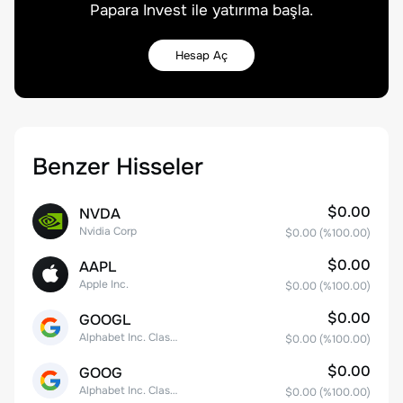
Papara Invest ile yatırıma başla.
Hesap Aç
Benzer Hisseler
$0.00
NVDA
Nvidia Corp
$0.00
(%
100.00
)
$0.00
AAPL
Apple Inc.
$0.00
(%
100.00
)
$0.00
GOOGL
Alphabet Inc. Class A Common Stock
$0.00
(%
100.00
)
$0.00
GOOG
Alphabet Inc. Class C Capital Stock
$0.00
(%
100.00
)