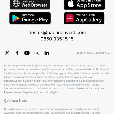
destek@paparainvest.com
0850 335 15 15
Papara Menkul Değerler A.Ş.
Bu site Papara Menkul Değerler A.Ş. tarafından hazırlanmıştır. Burada yer alan bilgi,
yorum ve öneriler yatırım danışmanlığı kapsamında değildir, genel niteliktedir. Bu öneriler
mali durumunuz ile risk ve getiri tercihlerinize uygun olmayabilir. Sadece burada sunulan
bilgilere dayanılarak yatırım kararı verilmesi beklentilerinize uygun sonuçlar
doğurmayabilir. Sunulan bilgiler, güvenilir olduğuna inanılan halka açık kaynaklardan
elde edilmiş olup bu kaynaklardaki bilgilerin hata ve eksikliğinden ve ticari amaçlı
işlemlerde kullanılmasından doğabilecek zararlardan Papara Elektronik Para A.Ş. ve
Papara Menkul Değerler A.Ş. sorumlu değildir.
Çekince Notu
Bu sayfada yer alan raporlar tarafımızca doğruluğu ve güvenilirliği kabul edilmiş
kaynaklar kullanılarak hazırlanmış olup, yatırımcılara kendi oluşturacakları yatırım