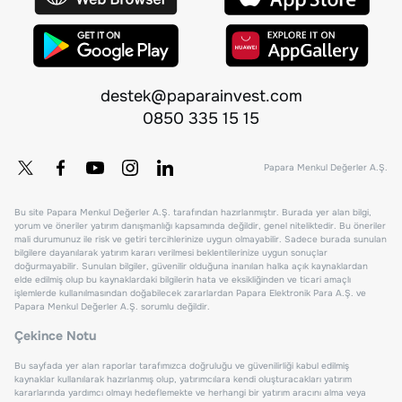
destek@paparainvest.com
0850 335 15 15
Papara Menkul Değerler A.Ş.
Bu site Papara Menkul Değerler A.Ş. tarafından hazırlanmıştır. Burada yer alan bilgi,
yorum ve öneriler yatırım danışmanlığı kapsamında değildir, genel niteliktedir. Bu öneriler
mali durumunuz ile risk ve getiri tercihlerinize uygun olmayabilir. Sadece burada sunulan
bilgilere dayanılarak yatırım kararı verilmesi beklentilerinize uygun sonuçlar
doğurmayabilir. Sunulan bilgiler, güvenilir olduğuna inanılan halka açık kaynaklardan
elde edilmiş olup bu kaynaklardaki bilgilerin hata ve eksikliğinden ve ticari amaçlı
işlemlerde kullanılmasından doğabilecek zararlardan Papara Elektronik Para A.Ş. ve
Papara Menkul Değerler A.Ş. sorumlu değildir.
Çekince Notu
Bu sayfada yer alan raporlar tarafımızca doğruluğu ve güvenilirliği kabul edilmiş
kaynaklar kullanılarak hazırlanmış olup, yatırımcılara kendi oluşturacakları yatırım
kararlarında yardımcı olmayı hedeflemekte ve herhangi bir yatırım aracını alma veya