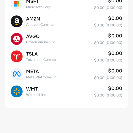
$0.00
MSFT
Microsoft Corp
$0.00
(%
100.00
)
$0.00
AMZN
Amazon.Com Inc
$0.00
(%
100.00
)
$0.00
AVGO
Broadcom Inc. Common Stock
$0.00
(%
100.00
)
$0.00
TSLA
Tesla, Inc. Common Stock
$0.00
(%
100.00
)
$0.00
META
Meta Platforms, Inc. Class A Common Stock
$0.00
(%
100.00
)
$0.00
WMT
Walmart Inc.
$0.00
(%
100.00
)