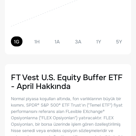
1G
1H
1A
3A
1Y
5Y
FT Vest U.S. Equity Buffer ETF
- April
Hakkında
Normal piyasa koşulları altında, fon varlıklarının büyük bir
kısmını, SPDR® S&P 500® ETF Trust'ın ("Temel ETF") fiyat
performansını referans alan FLexible EXchange®
Opsiyonlarına ("FLEX Opsiyonları") yatıracaktır. FLEX
Opsiyonları, bir borsa üzerinde işlem gören özelleştirilmiş
hisse senedi veya endeks opsiyon sözleşmeleridir ve