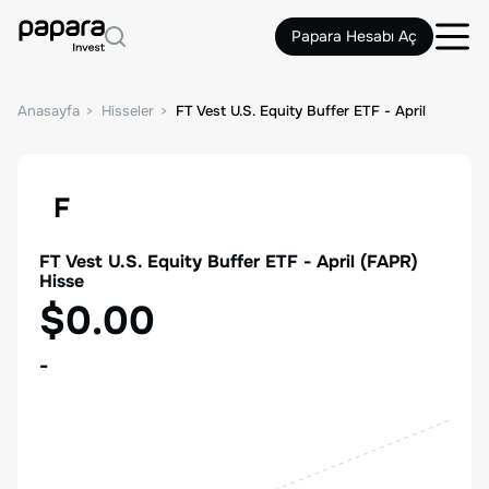
Papara Hesabı Aç
Anasayfa
Hisseler
FT Vest U.S. Equity Buffer ETF - April
F
FT Vest U.S. Equity Buffer ETF - April
(
FAPR
)
Hisse
$0.00
-