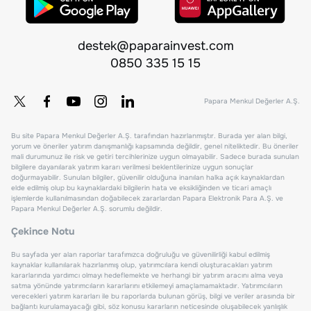
destek@paparainvest.com
0850 335 15 15
Papara Menkul Değerler A.Ş.
Bu site Papara Menkul Değerler A.Ş. tarafından hazırlanmıştır. Burada yer alan bilgi,
yorum ve öneriler yatırım danışmanlığı kapsamında değildir, genel niteliktedir. Bu öneriler
mali durumunuz ile risk ve getiri tercihlerinize uygun olmayabilir. Sadece burada sunulan
bilgilere dayanılarak yatırım kararı verilmesi beklentilerinize uygun sonuçlar
doğurmayabilir. Sunulan bilgiler, güvenilir olduğuna inanılan halka açık kaynaklardan
elde edilmiş olup bu kaynaklardaki bilgilerin hata ve eksikliğinden ve ticari amaçlı
işlemlerde kullanılmasından doğabilecek zararlardan Papara Elektronik Para A.Ş. ve
Papara Menkul Değerler A.Ş. sorumlu değildir.
Çekince Notu
Bu sayfada yer alan raporlar tarafımızca doğruluğu ve güvenilirliği kabul edilmiş
kaynaklar kullanılarak hazırlanmış olup, yatırımcılara kendi oluşturacakları yatırım
kararlarında yardımcı olmayı hedeflemekte ve herhangi bir yatırım aracını alma veya
satma yönünde yatırımcıların kararlarını etkilemeyi amaçlamamaktadır. Yatırımcıların
verecekleri yatırım kararları ile bu raporlarda bulunan görüş, bilgi ve veriler arasında bir
bağlantı kurulamayacağı gibi, söz konusu kararların neticesinde oluşabilecek yanlışlık