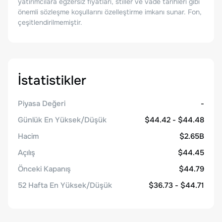
yatırımcılara egzersiz fiyatları, stiller ve vade tarihleri gibi
önemli sözleşme koşullarını özelleştirme imkanı sunar. Fon,
çeşitlendirilmemiştir.
İstatistikler
Piyasa Değeri
-
Günlük En Yüksek/Düşük
$44.42 - $44.48
Hacim
$2.65B
Açılış
$44.45
Önceki Kapanış
$44.79
52 Hafta En Yüksek/Düşük
$36.73 - $44.71