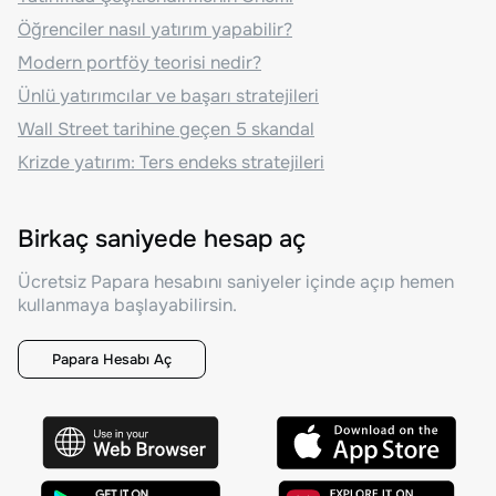
Öğrenciler nasıl yatırım yapabilir?
Modern portföy teorisi nedir?
Ünlü yatırımcılar ve başarı stratejileri
Wall Street tarihine geçen 5 skandal
Krizde yatırım: Ters endeks stratejileri
Birkaç saniyede hesap aç
Ücretsiz Papara hesabını saniyeler içinde açıp hemen
kullanmaya başlayabilirsin.
Papara Hesabı Aç