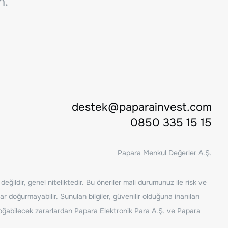
n.
destek@paparainvest.com
0850 335 15 15
Papara Menkul Değerler A.Ş.
ğildir, genel niteliktedir. Bu öneriler mali durumunuz ile risk ve
ar doğurmayabilir. Sunulan bilgiler, güvenilir olduğuna inanılan
n doğabilecek zararlardan Papara Elektronik Para A.Ş. ve Papara