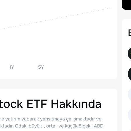
1Y
5Y
tock ETF
Hakkında
ne yatırım yaparak yansıtmaya çalışmaktadır ve
maktadır. Odak, büyük-, orta- ve küçük ölçekli ABD