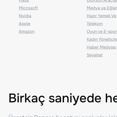
Meta
Otonom Araçla
Microsoft
Medya ve Eğle
Nvidia
Hazır Yemek Ve
Apple
Telekom
Amazon
Oyun ve E-spor
Kadın Yöneticil
Haber Medyası
Seyahat
Birkaç saniyede h