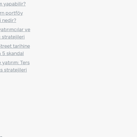
m yapabilir?
n portföy
i nedir?
atırımcılar ve
 stratejileri
treet tarihine
 5 skandal
 yatırım: Ters
 stratejileri