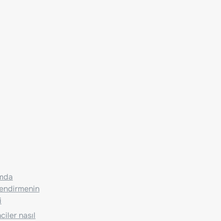
ımda
lendirmenin
i
iler nasıl