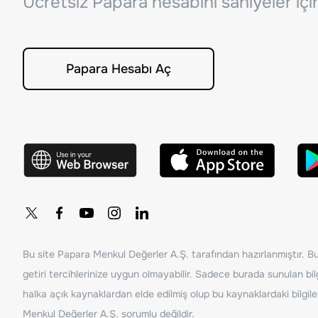
Ücretsiz Papara hesabını saniyeler iç
Papara Hesabı Aç
Bu site Papara Menkul Değerler A.Ş. tarafından hazırlanmıştır. Bur
getiri tercihlerinize uygun olmayabilir. Sadece burada sunulan bilg
halka açık kaynaklardan elde edilmiş olup bu kaynaklardaki bilgil
Menkul Değerler A.Ş. sorumlu değildir.