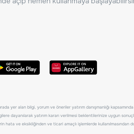
inde açıp hemen kullanmaya başlayabilirsi
ada yer alan bilgi, yorum ve öneriler yatırım danışmanlığı kapsamında de
ilere dayanılarak yatırım kararı verilmesi beklentilerinize uygun sonuçl
erin hata ve eksikliğinden ve ticari amaçlı işlemlerde kullanılmasında