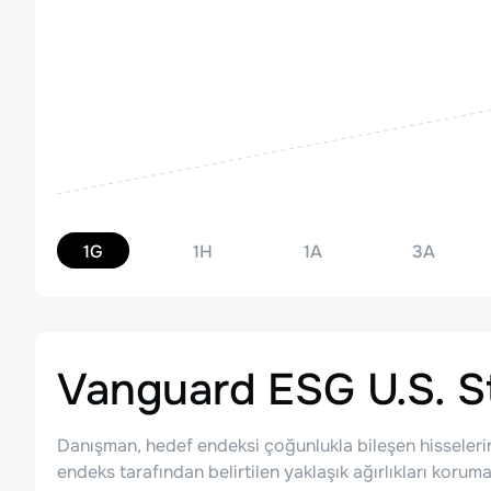
1G
1H
1A
3A
Vanguard ESG U.S. S
Danışman, hedef endeksi çoğunlukla bileşen hisseleri
endeks tarafından belirtilen yaklaşık ağırlıkları koru