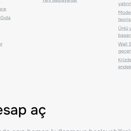
r
Yeni Başlayanlar
yatırı
nce
Moder
 Gıda
teoris
Ünlü y
başarı
er
Wall S
geçen
Krizde
endeks
esap aç