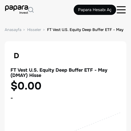
Papara Hesabı Aç
Anasayfa
Hisseler
FT Vest U.S. Equity Deep Buffer ETF - May
D
FT Vest U.S. Equity Deep Buffer ETF - May
(
DMAY
) Hisse
$0.00
-