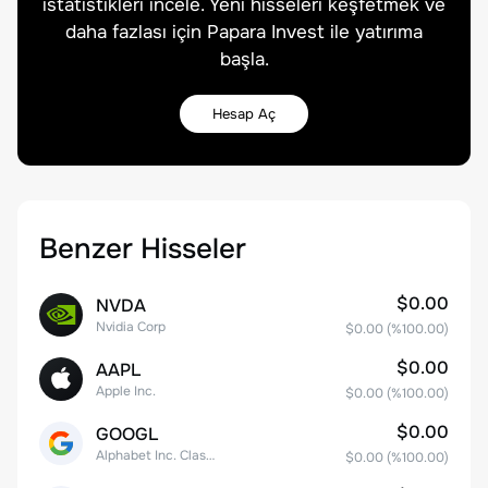
istatistikleri incele. Yeni hisseleri keşfetmek ve
daha fazlası için Papara Invest ile yatırıma
başla.
Hesap Aç
Benzer Hisseler
$0.00
NVDA
Nvidia Corp
$0.00
(%
100.00
)
$0.00
AAPL
Apple Inc.
$0.00
(%
100.00
)
$0.00
GOOGL
Alphabet Inc. Class A Common Stock
$0.00
(%
100.00
)