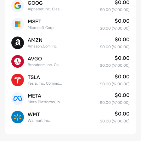
$0.00
GOOG
Alphabet Inc. Class C Capital Stock
$0.00
(%
100.00
)
$0.00
MSFT
Microsoft Corp
$0.00
(%
100.00
)
$0.00
AMZN
Amazon.Com Inc
$0.00
(%
100.00
)
$0.00
AVGO
Broadcom Inc. Common Stock
$0.00
(%
100.00
)
$0.00
TSLA
Tesla, Inc. Common Stock
$0.00
(%
100.00
)
$0.00
META
Meta Platforms, Inc. Class A Common Stock
$0.00
(%
100.00
)
$0.00
WMT
Walmart Inc.
$0.00
(%
100.00
)