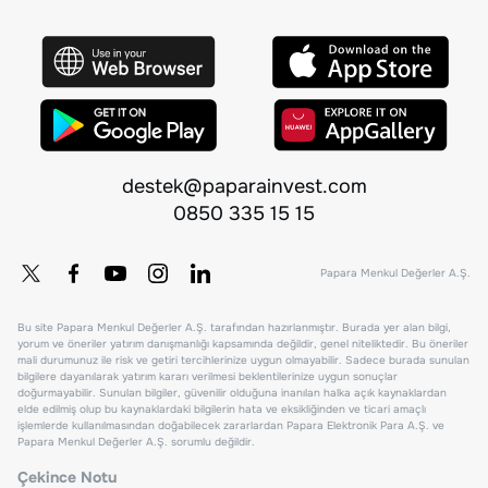
destek@paparainvest.com
0850 335 15 15
Papara Menkul Değerler A.Ş.
Bu site Papara Menkul Değerler A.Ş. tarafından hazırlanmıştır. Burada yer alan bilgi,
yorum ve öneriler yatırım danışmanlığı kapsamında değildir, genel niteliktedir. Bu öneriler
mali durumunuz ile risk ve getiri tercihlerinize uygun olmayabilir. Sadece burada sunulan
bilgilere dayanılarak yatırım kararı verilmesi beklentilerinize uygun sonuçlar
doğurmayabilir. Sunulan bilgiler, güvenilir olduğuna inanılan halka açık kaynaklardan
elde edilmiş olup bu kaynaklardaki bilgilerin hata ve eksikliğinden ve ticari amaçlı
işlemlerde kullanılmasından doğabilecek zararlardan Papara Elektronik Para A.Ş. ve
Papara Menkul Değerler A.Ş. sorumlu değildir.
Çekince Notu