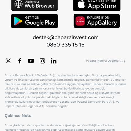
destek@paparainvest.com
0850 335 15 15
Papara Menkul Değerler A.Ş.
Bu site Papara Menkul Değerler A.Ş. tarafından hazırlanmıştır. Burada yer alan bilgi,
yorum ve öneriler yatırım danışmanlığı kapsamında değildir, genel niteliktedir. Bu öneriler
mali durumunuz ile risk ve getiri tercihlerinize uygun olmayabilir. Sadece burada sunulan
bilgilere dayanılarak yatırım kararı verilmesi beklentilerinize uygun sonuçlar
doğurmayabilir. Sunulan bilgiler, güvenilir olduğuna inanılan halka açık kaynaklardan
elde edilmiş olup bu kaynaklardaki bilgilerin hata ve eksikliğinden ve ticari amaçlı
işlemlerde kullanılmasından doğabilecek zararlardan Papara Elektronik Para A.Ş. ve
Papara Menkul Değerler A.Ş. sorumlu değildir.
Çekince Notu
Bu sayfada yer alan raporlar tarafımızca doğruluğu ve güvenilirliği kabul edilmiş
kaynaklar kullanılarak hazırlanmış olup, yatırımcılara kendi oluşturacakları yatırım