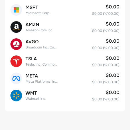
$0.00
MSFT
Microsoft Corp
$0.00
(%
100.00
)
$0.00
AMZN
Amazon.Com Inc
$0.00
(%
100.00
)
$0.00
AVGO
Broadcom Inc. Common Stock
$0.00
(%
100.00
)
$0.00
TSLA
Tesla, Inc. Common Stock
$0.00
(%
100.00
)
$0.00
META
Meta Platforms, Inc. Class A Common Stock
$0.00
(%
100.00
)
$0.00
WMT
Walmart Inc.
$0.00
(%
100.00
)