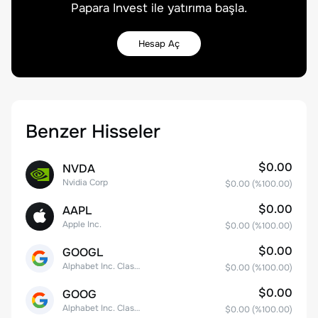
Papara Invest ile yatırıma başla.
Hesap Aç
Benzer Hisseler
$0.00
NVDA
Nvidia Corp
$0.00
(%
100.00
)
$0.00
AAPL
Apple Inc.
$0.00
(%
100.00
)
$0.00
GOOGL
Alphabet Inc. Class A Common Stock
$0.00
(%
100.00
)
$0.00
GOOG
Alphabet Inc. Class C Capital Stock
$0.00
(%
100.00
)