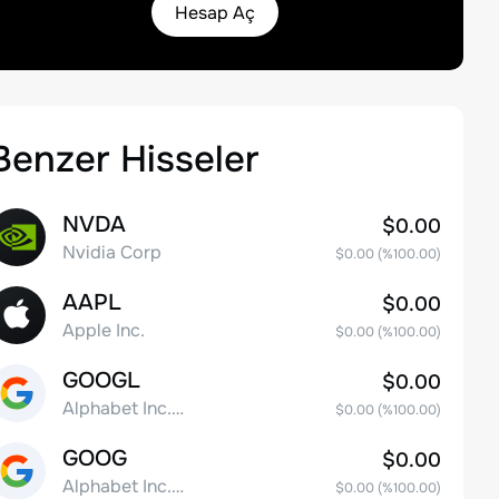
Hesap Aç
Benzer Hisseler
NVDA
$0.00
Nvidia Corp
$0.00
(%
100.00
)
AAPL
$0.00
Apple Inc.
$0.00
(%
100.00
)
GOOGL
$0.00
Alphabet Inc. Class A Common Stock
$0.00
(%
100.00
)
GOOG
$0.00
Alphabet Inc. Class C Capital Stock
$0.00
(%
100.00
)