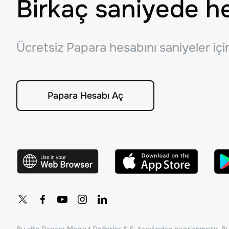
Birkaç saniyede h
Ücretsiz Papara hesabını saniyeler iç
Papara Hesabı Aç
Bu site Papara Menkul Değerler A.Ş. tarafından hazırlanmıştır. Bur