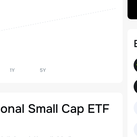
1Y
5Y
ional Small Cap ETF