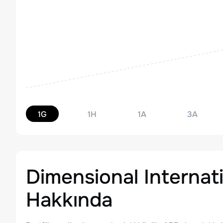
1G
1H
1A
3A
Dimensional Internat
Hakkında