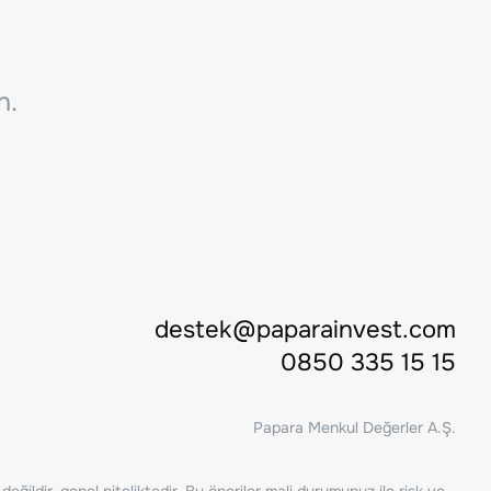
n.
destek@paparainvest.com
0850 335 15 15
Papara Menkul Değerler A.Ş.
ğildir, genel niteliktedir. Bu öneriler mali durumunuz ile risk ve