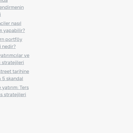
ımda
lendirmenin
i
iler nasıl
m yapabilir?
n portföy
i nedir?
atırımcılar ve
 stratejileri
treet tarihine
 5 skandal
 yatırım: Ters
 stratejileri