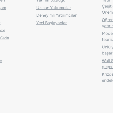
eri
Yatırım Sözlüğü
Yatır
Çeşit
aşam
Uzman Yatırımcılar
Önem
Deneyimli Yatırımcılar
Öğrenc
r
Yeni Başlayanlar
yatırı
nce
Moder
 Gıda
teoris
Ünlü y
başarı
er
Wall S
geçen
Krizde
endeks