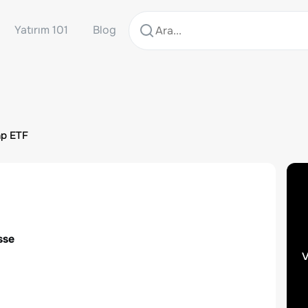
Yatırım 101
Blog
ap ETF
sse
v