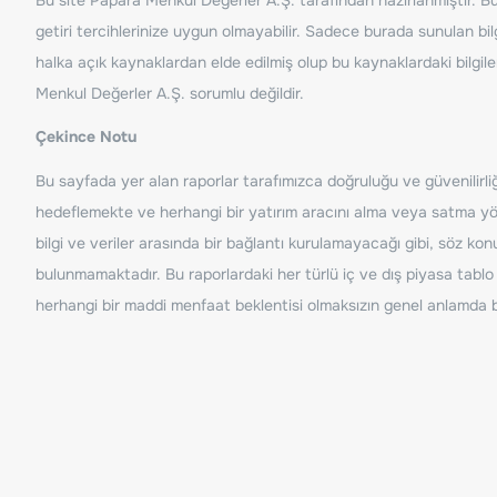
getiri tercihlerinize uygun olmayabilir. Sadece burada sunulan bilg
halka açık kaynaklardan elde edilmiş olup bu kaynaklardaki bilgil
Menkul Değerler A.Ş. sorumlu değildir.
Çekince Notu
Bu sayfada yer alan raporlar tarafımızca doğruluğu ve güvenilirliği
hedeflemekte ve herhangi bir yatırım aracını alma veya satma yönü
bilgi ve veriler arasında bir bağlantı kurulamayacağı gibi, söz ko
bulunmamaktadır. Bu raporlardaki her türlü iç ve dış piyasa tablo 
herhangi bir maddi menfaat beklentisi olmaksızın genel anlamda bil