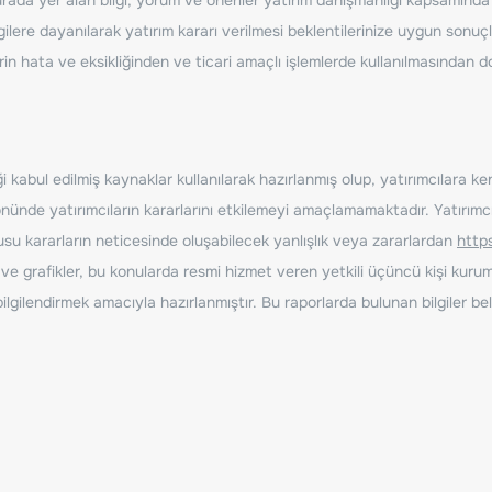
ilere dayanılarak yatırım kararı verilmesi beklentilerinize uygun sonuçl
erin hata ve eksikliğinden ve ticari amaçlı işlemlerde kullanılmasında
 kabul edilmiş kaynaklar kullanılarak hazırlanmış olup, yatırımcılara ke
nde yatırımcıların kararlarını etkilemeyi amaçlamamaktadır. Yatırımcıla
nusu kararların neticesinde oluşabilecek yanlışlık veya zararlardan
http
ve grafikler, bu konularda resmi hizmet veren yetkili üçüncü kişi kurum
gilendirmek amacıyla hazırlanmıştır. Bu raporlarda bulunan bilgiler bell