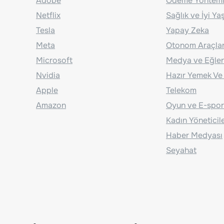
Adobe
Ödeme Yönteml
Netflix
Sağlık ve İyi Y
Tesla
Yapay Zeka
Meta
Otonom Araçla
Microsoft
Medya ve Eğle
Nvidia
Hazır Yemek Ve
Apple
Telekom
Amazon
Oyun ve E-spor
Kadın Yöneticil
Haber Medyası
Seyahat