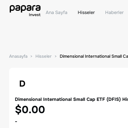
Ana Sayfa
Hisseler
Haberler
Anasayfa
Hisseler
Dimensional International Small C
D
Dimensional International Small Cap ETF
(
DFIS
) Hi
$0.00
-