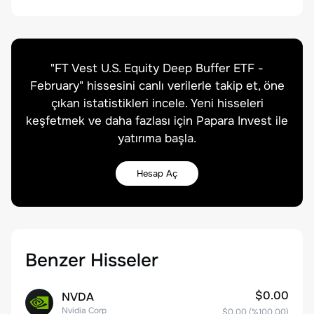
"
FT Vest U.S. Equity Deep Buffer ETF -
February
" hissesini canlı verilerle takip et, öne
çıkan istatistikleri incele. Yeni hisseleri
keşfetmek ve daha fazlası için Papara Invest ile
yatırıma başla.
Hesap Aç
Benzer Hisseler
$0.00
NVDA
Nvidia Corp
$0.00
(%
100.00
)