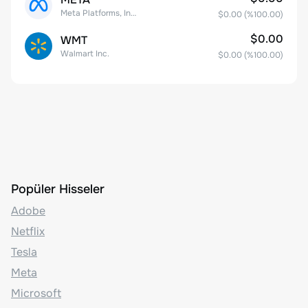
Meta Platforms, Inc. Class A Common Stock
$0.00
(%
100.00
)
$0.00
WMT
Walmart Inc.
$0.00
(%
100.00
)
Popüler Hisseler
Adobe
Netflix
Tesla
Meta
Microsoft