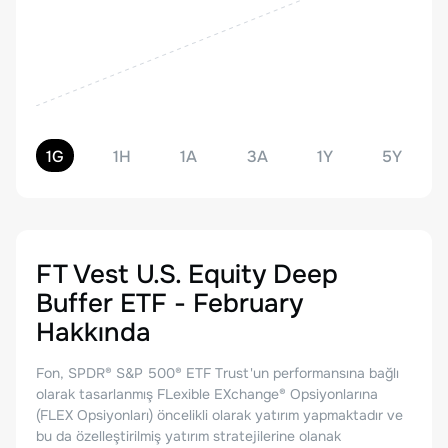
1G
1H
1A
3A
1Y
5Y
FT Vest U.S. Equity Deep
Buffer ETF - February
Hakkında
Fon, SPDR® S&P 500® ETF Trust'un performansına bağlı
olarak tasarlanmış FLexible EXchange® Opsiyonlarına
(FLEX Opsiyonları) öncelikli olarak yatırım yapmaktadır ve
bu da özelleştirilmiş yatırım stratejilerine olanak