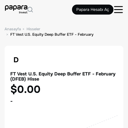
Papara Hesabı Aç
Anasayfa
Hisseler
FT Vest U.S. Equity Deep Buffer ETF - February
D
FT Vest U.S. Equity Deep Buffer ETF - February
(
DFEB
) Hisse
$0.00
-