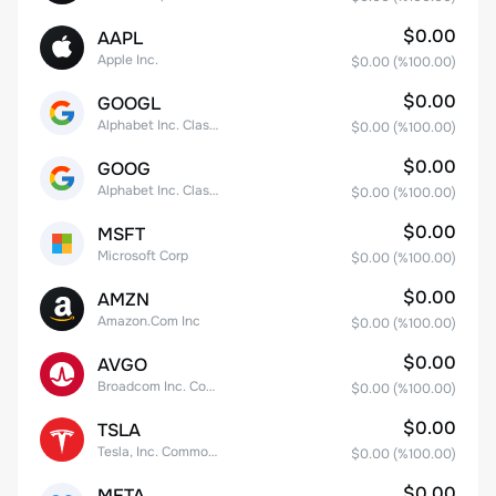
$0.00
AAPL
Apple Inc.
$0.00
(%
100.00
)
$0.00
GOOGL
Alphabet Inc. Class A Common Stock
$0.00
(%
100.00
)
$0.00
GOOG
Alphabet Inc. Class C Capital Stock
$0.00
(%
100.00
)
$0.00
MSFT
Microsoft Corp
$0.00
(%
100.00
)
$0.00
AMZN
Amazon.Com Inc
$0.00
(%
100.00
)
$0.00
AVGO
Broadcom Inc. Common Stock
$0.00
(%
100.00
)
$0.00
TSLA
Tesla, Inc. Common Stock
$0.00
(%
100.00
)
$0.00
META