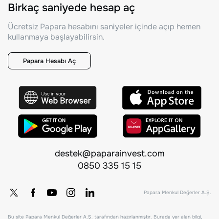
Birkaç saniyede hesap aç
Ücretsiz Papara hesabını saniyeler içinde açıp hemen
kullanmaya başlayabilirsin.
Papara Hesabı Aç
destek@paparainvest.com
0850 335 15 15
Papara Menkul Değerler A.Ş.
Bu site Papara Menkul Değerler A.Ş. tarafından hazırlanmıştır. Burada yer alan bilgi,