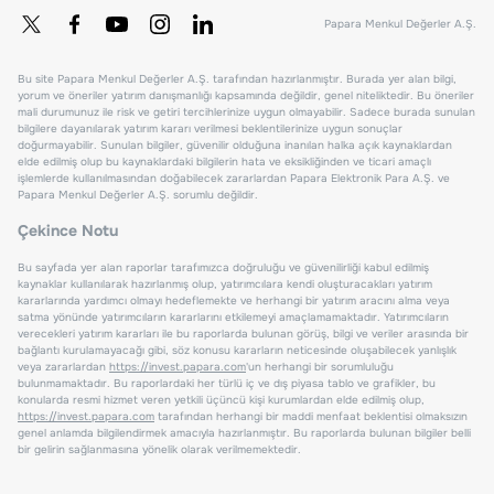
Papara Menkul Değerler A.Ş.
Bu site Papara Menkul Değerler A.Ş. tarafından hazırlanmıştır. Burada yer alan bilgi,
yorum ve öneriler yatırım danışmanlığı kapsamında değildir, genel niteliktedir. Bu öneriler
mali durumunuz ile risk ve getiri tercihlerinize uygun olmayabilir. Sadece burada sunulan
bilgilere dayanılarak yatırım kararı verilmesi beklentilerinize uygun sonuçlar
doğurmayabilir. Sunulan bilgiler, güvenilir olduğuna inanılan halka açık kaynaklardan
elde edilmiş olup bu kaynaklardaki bilgilerin hata ve eksikliğinden ve ticari amaçlı
işlemlerde kullanılmasından doğabilecek zararlardan Papara Elektronik Para A.Ş. ve
Papara Menkul Değerler A.Ş. sorumlu değildir.
Çekince Notu
Bu sayfada yer alan raporlar tarafımızca doğruluğu ve güvenilirliği kabul edilmiş
kaynaklar kullanılarak hazırlanmış olup, yatırımcılara kendi oluşturacakları yatırım
kararlarında yardımcı olmayı hedeflemekte ve herhangi bir yatırım aracını alma veya
satma yönünde yatırımcıların kararlarını etkilemeyi amaçlamamaktadır. Yatırımcıların
verecekleri yatırım kararları ile bu raporlarda bulunan görüş, bilgi ve veriler arasında bir
bağlantı kurulamayacağı gibi, söz konusu kararların neticesinde oluşabilecek yanlışlık
veya zararlardan
https://invest.papara.com
'un herhangi bir sorumluluğu
bulunmamaktadır. Bu raporlardaki her türlü iç ve dış piyasa tablo ve grafikler, bu
konularda resmi hizmet veren yetkili üçüncü kişi kurumlardan elde edilmiş olup,
https://invest.papara.com
tarafından herhangi bir maddi menfaat beklentisi olmaksızın
genel anlamda bilgilendirmek amacıyla hazırlanmıştır. Bu raporlarda bulunan bilgiler belli
bir gelirin sağlanmasına yönelik olarak verilmemektedir.