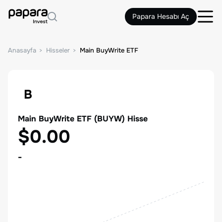
Papara Hesabı Aç
Anasayfa
Hisseler
Main BuyWrite ETF
B
Main BuyWrite ETF
(
BUYW
) Hisse
$0.00
-