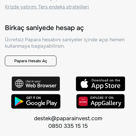
Krizde yatırım: Ters endeks stratejileri
Birkaç saniyede hesap aç
Ücretsiz Papara hesabını saniyeler içinde açıp hemen
kullanmaya başlayabilirsin.
Papara Hesabı Aç
destek@paparainvest.com
0850 335 15 15