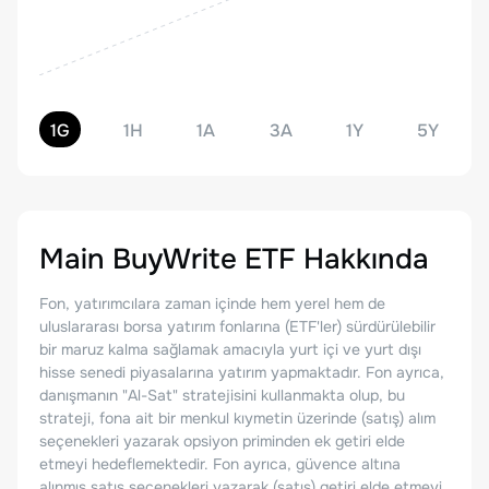
1G
1H
1A
3A
1Y
5Y
Main BuyWrite ETF
Hakkında
Fon, yatırımcılara zaman içinde hem yerel hem de
uluslararası borsa yatırım fonlarına (ETF'ler) sürdürülebilir
bir maruz kalma sağlamak amacıyla yurt içi ve yurt dışı
hisse senedi piyasalarına yatırım yapmaktadır. Fon ayrıca,
danışmanın "Al-Sat" stratejisini kullanmakta olup, bu
strateji, fona ait bir menkul kıymetin üzerinde (satış) alım
seçenekleri yazarak opsiyon priminden ek getiri elde
etmeyi hedeflemektedir. Fon ayrıca, güvence altına
alınmış satış seçenekleri yazarak (satış) getiri elde etmeyi