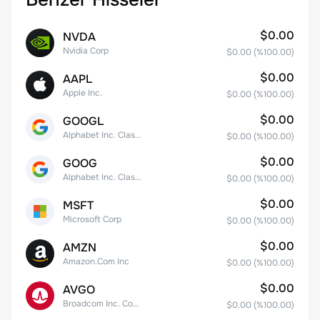
$0.00
NVDA
Nvidia Corp
$0.00
(%
100.00
)
$0.00
AAPL
Apple Inc.
$0.00
(%
100.00
)
$0.00
GOOGL
Alphabet Inc. Class A Common Stock
$0.00
(%
100.00
)
$0.00
GOOG
Alphabet Inc. Class C Capital Stock
$0.00
(%
100.00
)
$0.00
MSFT
Microsoft Corp
$0.00
(%
100.00
)
$0.00
AMZN
Amazon.Com Inc
$0.00
(%
100.00
)
$0.00
AVGO
Broadcom Inc. Common Stock
$0.00
(%
100.00
)