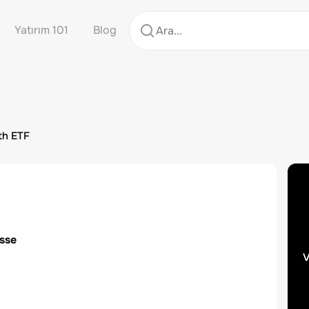
Yatırım 101
Blog
th ETF
isse
v