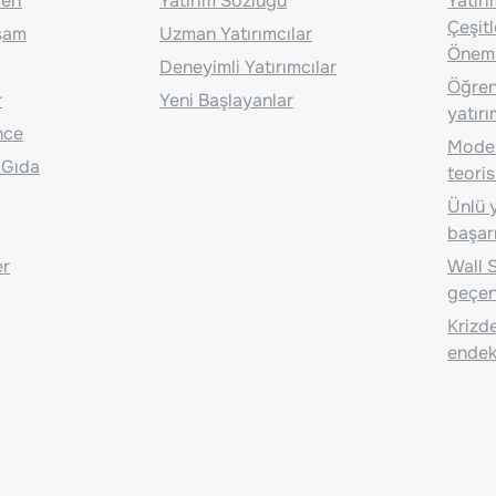
eri
Yatırım Sözlüğü
Yatır
Çeşit
aşam
Uzman Yatırımcılar
Önem
Deneyimli Yatırımcılar
Öğrenc
r
Yeni Başlayanlar
yatırı
nce
Moder
 Gıda
teoris
Ünlü y
başarı
er
Wall S
geçen
Krizde
endeks