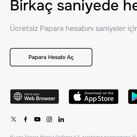
Birkaç saniyede h
Ücretsiz Papara hesabını saniyeler iç
Papara Hesabı Aç
Bu site Papara Menkul Değerler A.Ş. tarafından hazırlanmıştır. Bur