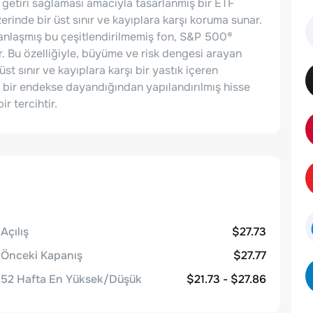
getiri sağlaması amacıyla tasarlanmış bir ETF
erinde bir üst sınır ve kayıplara karşı koruma sunar.
nlaşmış bu çeşitlendirilmemiş fon, S&P 500®
. Bu özelliğiyle, büyüme ve risk dengesi arayan
 üst sınır ve kayıplara karşı bir yastık içeren
ü bir endekse dayandığından yapılandırılmış hisse
r tercihtir.
Açılış
$27.73
Önceki Kapanış
$27.77
52 Hafta En Yüksek/Düşük
$21.73 - $27.86