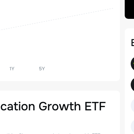
1Y
5Y
ocation Growth ETF