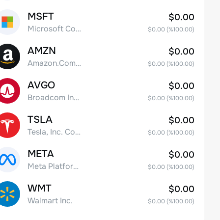
MSFT
$0.00
Microsoft Corp
$0.00
(%
100.00
)
AMZN
$0.00
Amazon.Com Inc
$0.00
(%
100.00
)
AVGO
$0.00
Broadcom Inc. Common Stock
$0.00
(%
100.00
)
TSLA
$0.00
Tesla, Inc. Common Stock
$0.00
(%
100.00
)
META
$0.00
Meta Platforms, Inc. Class A Common Stock
$0.00
(%
100.00
)
WMT
$0.00
Walmart Inc.
$0.00
(%
100.00
)