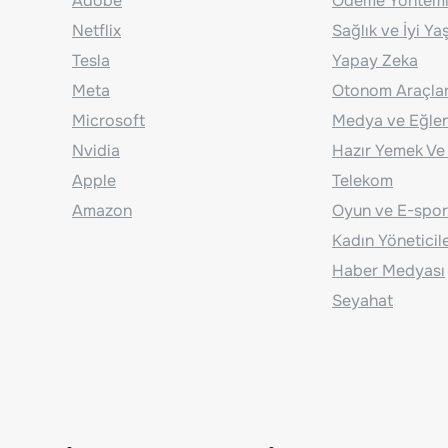
Adobe
Ödeme Yönteml
Netflix
Sağlık ve İyi Y
Tesla
Yapay Zeka
Meta
Otonom Araçla
Microsoft
Medya ve Eğle
Nvidia
Hazır Yemek Ve
Apple
Telekom
Amazon
Oyun ve E-spor
Kadın Yöneticil
Haber Medyası
Seyahat