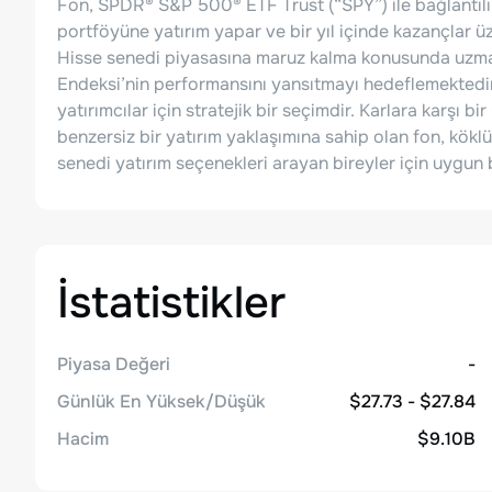
Fon, SPDR® S&P 500® ETF Trust (“SPY”) ile bağlantılı 
portföyüne yatırım yapar ve bir yıl içinde kazançlar üz
Hisse senedi piyasasına maruz kalma konusunda uzma
Endeksi’nin performansını yansıtmayı hedeflemektedir
yatırımcılar için stratejik bir seçimdir. Karlara karşı bir
benzersiz bir yatırım yaklaşımına sahip olan fon, kökl
senedi yatırım seçenekleri arayan bireyler için uygun bi
İstatistikler
Piyasa Değeri
-
Günlük En Yüksek/Düşük
$27.73 - $27.84
Hacim
$9.10B