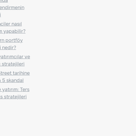
ımda
lendirmenin
i
iler nasıl
m yapabilir?
n portföy
i nedir?
atırımcılar ve
 stratejileri
treet tarihine
 5 skandal
 yatırım: Ters
 stratejileri