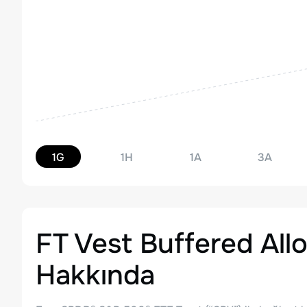
1G
1H
1A
3A
FT Vest Buffered All
Hakkında