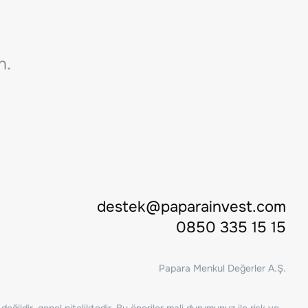
n.
destek@paparainvest.com
0850 335 15 15
Papara Menkul Değerler A.Ş.
ğildir, genel niteliktedir. Bu öneriler mali durumunuz ile risk ve