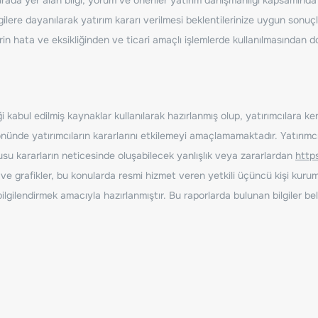
ilere dayanılarak yatırım kararı verilmesi beklentilerinize uygun sonuçl
erin hata ve eksikliğinden ve ticari amaçlı işlemlerde kullanılmasında
 kabul edilmiş kaynaklar kullanılarak hazırlanmış olup, yatırımcılara ke
nde yatırımcıların kararlarını etkilemeyi amaçlamamaktadır. Yatırımcıla
nusu kararların neticesinde oluşabilecek yanlışlık veya zararlardan
http
ve grafikler, bu konularda resmi hizmet veren yetkili üçüncü kişi kurum
gilendirmek amacıyla hazırlanmıştır. Bu raporlarda bulunan bilgiler bell