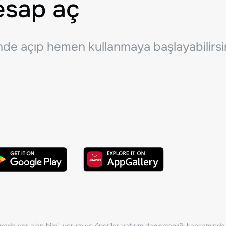
esap aç
inde açıp hemen kullanmaya başlayabilirsi
ada yer alan bilgi, yorum ve öneriler yatırım danışmanlığı kapsamında de