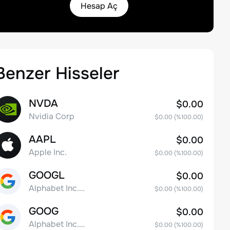
Hesap Aç
Benzer Hisseler
NVDA
$0.00
Nvidia Corp
$0.00
(%
100.00
)
AAPL
$0.00
Apple Inc.
$0.00
(%
100.00
)
GOOGL
$0.00
Alphabet Inc. Class A Common Stock
$0.00
(%
100.00
)
GOOG
$0.00
Alphabet Inc. Class C Capital Stock
$0.00
(%
100.00
)