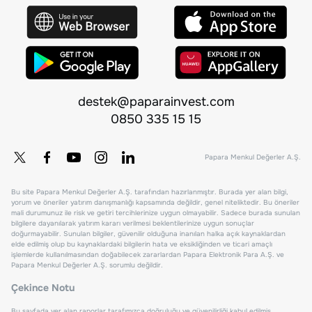
destek@paparainvest.com
0850 335 15 15
Papara Menkul Değerler A.Ş.
Bu site Papara Menkul Değerler A.Ş. tarafından hazırlanmıştır. Burada yer alan bilgi,
yorum ve öneriler yatırım danışmanlığı kapsamında değildir, genel niteliktedir. Bu öneriler
mali durumunuz ile risk ve getiri tercihlerinize uygun olmayabilir. Sadece burada sunulan
bilgilere dayanılarak yatırım kararı verilmesi beklentilerinize uygun sonuçlar
doğurmayabilir. Sunulan bilgiler, güvenilir olduğuna inanılan halka açık kaynaklardan
elde edilmiş olup bu kaynaklardaki bilgilerin hata ve eksikliğinden ve ticari amaçlı
işlemlerde kullanılmasından doğabilecek zararlardan Papara Elektronik Para A.Ş. ve
Papara Menkul Değerler A.Ş. sorumlu değildir.
Çekince Notu
Bu sayfada yer alan raporlar tarafımızca doğruluğu ve güvenilirliği kabul edilmiş