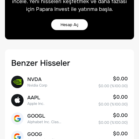
incele. Yeni hisseleri keşfetmek ve daha fazlası
için Papara Invest ile yatırıma başla.
Hesap Aç
Benzer Hisseler
$0.00
NVDA
Nvidia Corp
$0.00
(%
100.00
)
$0.00
AAPL
Apple Inc.
$0.00
(%
100.00
)
$0.00
GOOGL
Alphabet Inc. Class A Common Stock
$0.00
(%
100.00
)
$0.00
GOOG