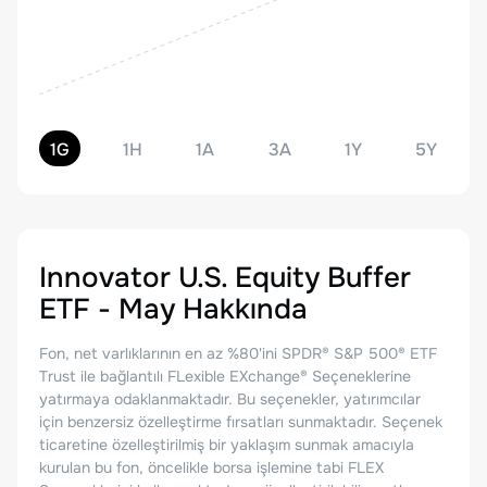
1G
1H
1A
3A
1Y
5Y
Innovator U.S. Equity Buffer
ETF - May
Hakkında
Fon, net varlıklarının en az %80'ini SPDR® S&P 500® ETF
Trust ile bağlantılı FLexible EXchange® Seçeneklerine
yatırmaya odaklanmaktadır. Bu seçenekler, yatırımcılar
için benzersiz özelleştirme fırsatları sunmaktadır. Seçenek
ticaretine özelleştirilmiş bir yaklaşım sunmak amacıyla
kurulan bu fon, öncelikle borsa işlemine tabi FLEX