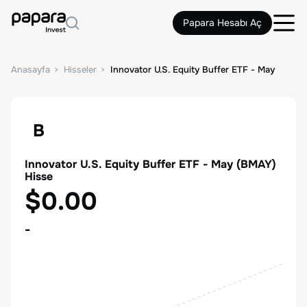
Papara Hesabı Aç
Anasayfa
Hisseler
Innovator U.S. Equity Buffer ETF - May
B
Innovator U.S. Equity Buffer ETF - May
(
BMAY
)
Hisse
$0.00
-