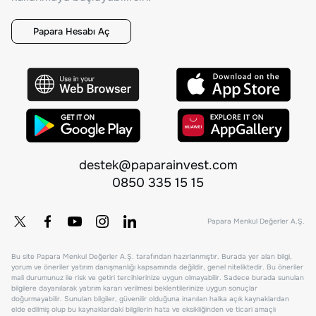
Papara Hesabı Aç
destek@paparainvest.com
0850 335 15 15
Papara Menkul Değerler A.Ş.
Bu site Papara Menkul Değerler A.Ş. tarafından hazırlanmıştır. Burada yer alan bilgi,
yorum ve öneriler yatırım danışmanlığı kapsamında değildir, genel niteliktedir. Bu öneriler
mali durumunuz ile risk ve getiri tercihlerinize uygun olmayabilir. Sadece burada sunulan
bilgilere dayanılarak yatırım kararı verilmesi beklentilerinize uygun sonuçlar
doğurmayabilir. Sunulan bilgiler, güvenilir olduğuna inanılan halka açık kaynaklardan
elde edilmiş olup bu kaynaklardaki bilgilerin hata ve eksikliğinden ve ticari amaçlı