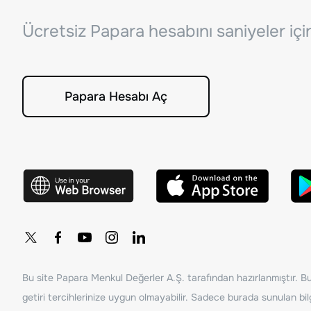
Ücretsiz Papara hesabını saniyeler iç
Papara Hesabı Aç
Bu site Papara Menkul Değerler A.Ş. tarafından hazırlanmıştır. Bur
getiri tercihlerinize uygun olmayabilir. Sadece burada sunulan bilg