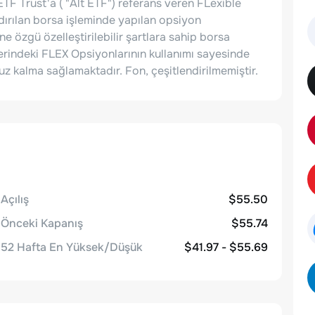
TF Trust'a ( "Alt ETF") referans veren FLexible
ırılan borsa işleminde yapılan opsiyon
e özgü özelleştirilebilir şartlara sahip borsa
zerindeki FLEX Opsiyonlarının kullanımı sayesinde
ruz kalma sağlamaktadır. Fon, çeşitlendirilmemiştir.
Açılış
$55.50
Önceki Kapanış
$55.74
52 Hafta En Yüksek/Düşük
$41.97 - $55.69