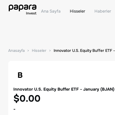
Ana Sayfa
Hisseler
Haberler
Anasayfa
Hisseler
Innovator U.S. Equity Buffer ETF 
B
Innovator U.S. Equity Buffer ETF - January
(
BJAN
)
$0.00
-