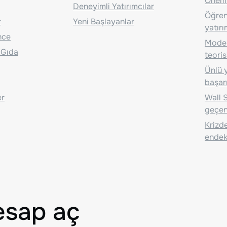
Önem
Deneyimli Yatırımcılar
Öğrenc
r
Yeni Başlayanlar
yatırı
nce
Moder
 Gıda
teoris
Ünlü y
başarı
er
Wall S
geçen
Krizde
endeks
esap aç