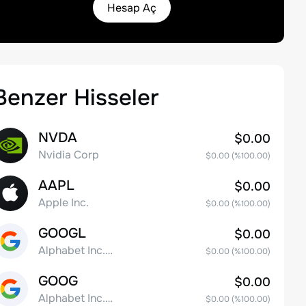
Hesap Aç
Benzer Hisseler
NVDA
$0.00
Nvidia Corp
$0.00
(%
100.00
)
AAPL
$0.00
Apple Inc.
$0.00
(%
100.00
)
GOOGL
$0.00
Alphabet Inc. Class A Common Stock
$0.00
(%
100.00
)
GOOG
$0.00
Alphabet Inc. Class C Capital Stock
$0.00
(%
100.00
)