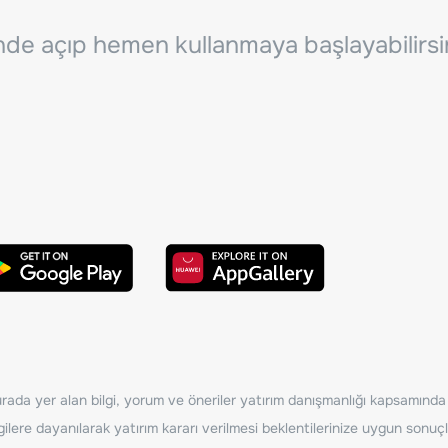
inde açıp hemen kullanmaya başlayabilirsi
ada yer alan bilgi, yorum ve öneriler yatırım danışmanlığı kapsamında de
ilere dayanılarak yatırım kararı verilmesi beklentilerinize uygun sonuçl