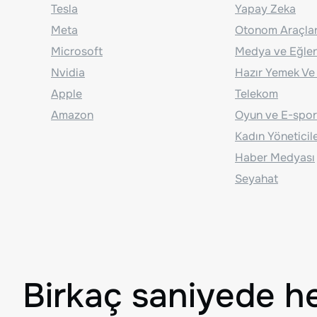
Tesla
Yapay Zeka
Meta
Otonom Araçla
Microsoft
Medya ve Eğle
Nvidia
Hazır Yemek Ve
Apple
Telekom
Amazon
Oyun ve E-spor
Kadın Yöneticil
Haber Medyası
Seyahat
Birkaç saniyede h