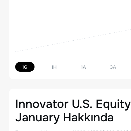
1G
1H
1A
3A
Innovator U.S. Equity
January
Hakkında