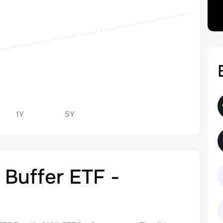
1Y
5Y
 Buffer ETF -