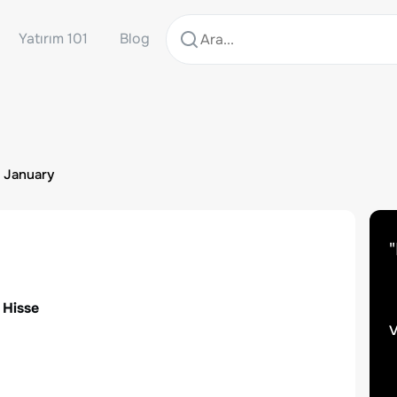
Yatırım 101
Blog
- January
"
 Hisse
v