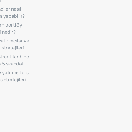
i
iler nasıl
m yapabilir?
n portföy
i nedir?
atırımcılar ve
 stratejileri
treet tarihine
 5 skandal
 yatırım: Ters
 stratejileri