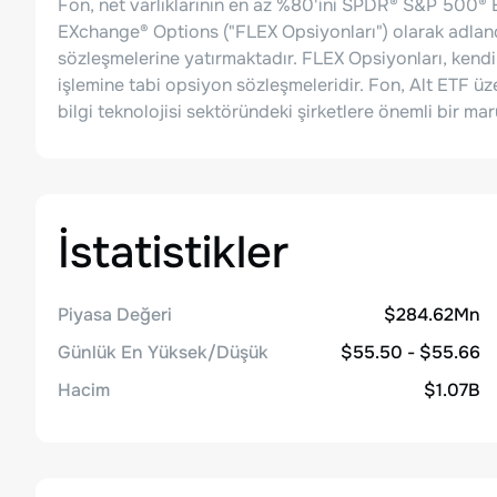
Fon, net varlıklarının en az %80'ini SPDR® S&P 500® E
EXchange® Options ("FLEX Opsiyonları") olarak adland
sözleşmelerine yatırmaktadır. FLEX Opsiyonları, kendin
işlemine tabi opsiyon sözleşmeleridir. Fon, Alt ETF ü
bilgi teknolojisi sektöründeki şirketlere önemli bir ma
İstatistikler
Piyasa Değeri
$284.62Mn
Günlük En Yüksek/Düşük
$55.50 - $55.66
Hacim
$1.07B