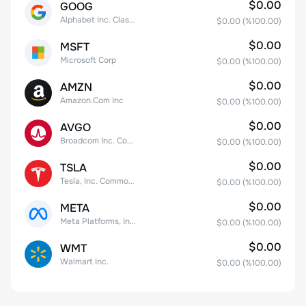
$0.00
GOOG
Alphabet Inc. Class C Capital Stock
$0.00
(%
100.00
)
$0.00
MSFT
Microsoft Corp
$0.00
(%
100.00
)
$0.00
AMZN
Amazon.Com Inc
$0.00
(%
100.00
)
$0.00
AVGO
Broadcom Inc. Common Stock
$0.00
(%
100.00
)
$0.00
TSLA
Tesla, Inc. Common Stock
$0.00
(%
100.00
)
$0.00
META
Meta Platforms, Inc. Class A Common Stock
$0.00
(%
100.00
)
$0.00
WMT
Walmart Inc.
$0.00
(%
100.00
)