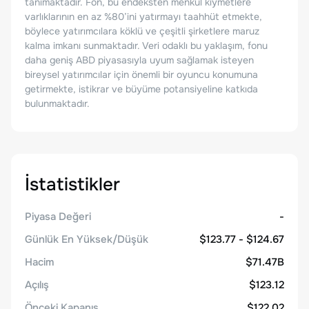
tanımaktadır. Fon, bu endeksten menkul kıymetlere
varlıklarının en az %80’ini yatırmayı taahhüt etmekte,
böylece yatırımcılara köklü ve çeşitli şirketlere maruz
kalma imkanı sunmaktadır. Veri odaklı bu yaklaşım, fonu
daha geniş ABD piyasasıyla uyum sağlamak isteyen
bireysel yatırımcılar için önemli bir oyuncu konumuna
getirmekte, istikrar ve büyüme potansiyeline katkıda
bulunmaktadır.
İstatistikler
Piyasa Değeri
-
Günlük En Yüksek/Düşük
$123.77 - $124.67
Hacim
$71.47B
Açılış
$123.12
Önceki Kapanış
$122.02