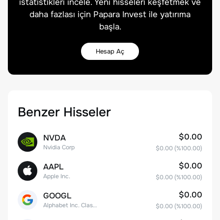
istatistikleri incele. Yeni hisseleri keşfetmek ve
daha fazlası için Papara Invest ile yatırıma
başla.
Hesap Aç
Benzer Hisseler
$0.00
NVDA
Nvidia Corp
$0.00
(%
100.00
)
$0.00
AAPL
Apple Inc.
$0.00
(%
100.00
)
$0.00
GOOGL
Alphabet Inc. Class A Common Stock
$0.00
(%
100.00
)