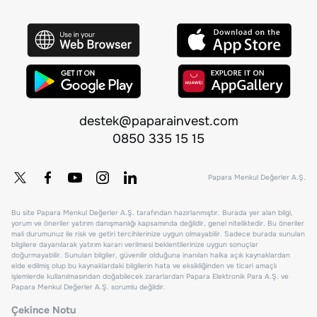
destek@paparainvest.com
0850 335 15 15
Papara Menkul Değerler A.Ş.
Bu site Papara Menkul Değerler A.Ş. tarafından hazırlanmıştır. Burada yer alan bilgi,
yorum ve öneriler yatırım danışmanlığı kapsamında değildir, genel niteliktedir. Bu öneriler
mali durumunuz ile risk ve getiri tercihlerinize uygun olmayabilir. Sadece burada sunulan
bilgilere dayanılarak yatırım kararı verilmesi beklentilerinize uygun sonuçlar
doğurmayabilir. Sunulan bilgiler, güvenilir olduğuna inanılan halka açık kaynaklardan
elde edilmiş olup bu kaynaklardaki bilgilerin hata ve eksikliğinden ve ticari amaçlı
işlemlerde kullanılmasından doğabilecek zararlardan Papara Elektronik Para A.Ş. ve
Papara Menkul Değerler A.Ş. sorumlu değildir.
Çekince Notu