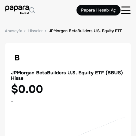
Papara Hesabı Aç
Anasayfa
Hisseler
JPMorgan BetaBuilders U.S. Equity ETF
B
JPMorgan BetaBuilders U.S. Equity ETF
(
BBUS
)
Hisse
$0.00
-