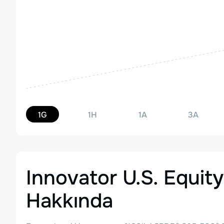
1G
1H
1A
3A
Innovator U.S. Equity
Hakkında