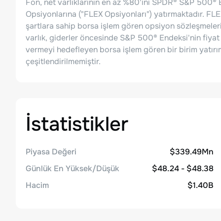
Fon, net varlıklarının en az %80'ini SPDR® S&P 500®
Opsiyonlarına ("FLEX Opsiyonları") yatırmaktadır. FLEX 
şartlara sahip borsa işlem gören opsiyon sözleşmeleri
varlık, giderler öncesinde S&P 500® Endeksi'nin fiyat 
vermeyi hedefleyen borsa işlem gören bir birim yatırı
çeşitlendirilmemiştir.
İstatistikler
Piyasa Değeri
$339.49Mn
Günlük En Yüksek/Düşük
$48.24 - $48.38
Hacim
$1.40B