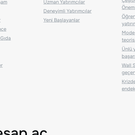
Çeşit
aşam
Uzman Yatırımcılar
Önem
Deneyimli Yatırımcılar
Öğrenc
r
Yeni Başlayanlar
yatırı
nce
Moder
 Gıda
teoris
Ünlü y
başarı
er
Wall S
geçen
Krizde
endeks
esap aç