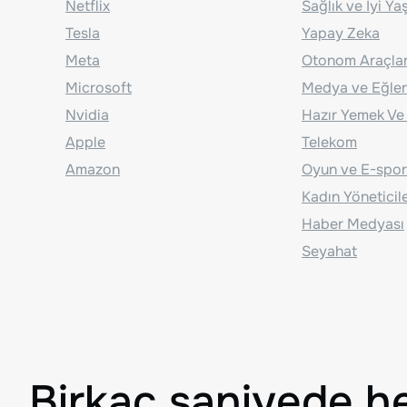
Netflix
Sağlık ve İyi Y
Tesla
Yapay Zeka
Meta
Otonom Araçla
Microsoft
Medya ve Eğle
Nvidia
Hazır Yemek Ve
Apple
Telekom
Amazon
Oyun ve E-spor
Kadın Yöneticil
Haber Medyası
Seyahat
Birkaç saniyede h