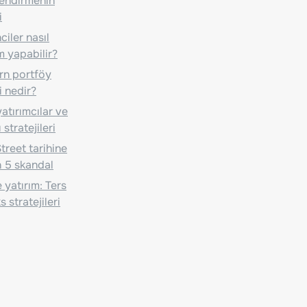
lendirmenin
i
iler nasıl
m yapabilir?
n portföy
i nedir?
atırımcılar ve
 stratejileri
treet tarihine
 5 skandal
 yatırım: Ters
 stratejileri