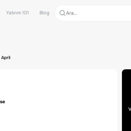
Yatırım 101
Blog
 April
sse
v