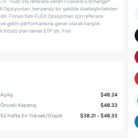
 ETF Trust'ına referans veren FLexible EXchange®
Opsiyonları, benzersiz bir şekilde özelleştirilebilen
dir. Fonun tüm FLEX Opsiyonları için referans
ve getiri performansına genel olarak karşılık
m tröstü olan temel ETF'dir. Fon
Açılış
$48.24
Önceki Kapanış
$48.33
52 Hafta En Yüksek/Düşük
$38.21 - $48.33