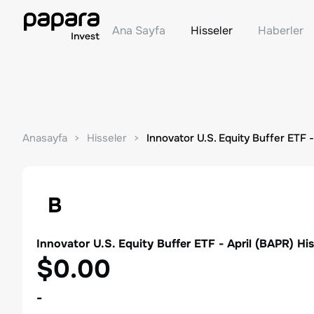
Ana Sayfa
Hisseler
Haberler
Anasayfa
Hisseler
Innovator U.S. Equity Buffer ETF -
B
Innovator U.S. Equity Buffer ETF - April
(
BAPR
) Hi
$0.00
-