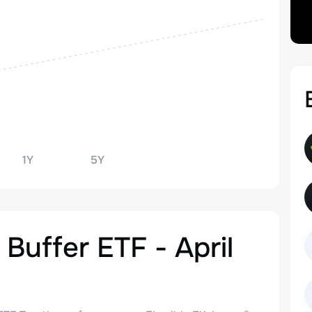
1Y
5Y
 Buffer ETF - April