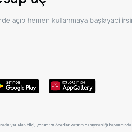
inde açıp hemen kullanmaya başlayabilirsi
ada yer alan bilgi, yorum ve öneriler yatırım danışmanlığı kapsamında de