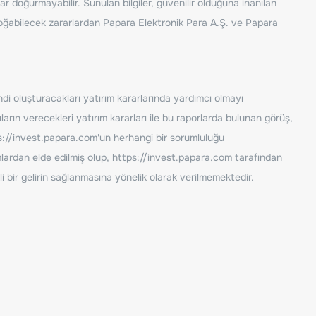
ar doğurmayabilir. Sunulan bilgiler, güvenilir olduğuna inanılan
n doğabilecek zararlardan Papara Elektronik Para A.Ş. ve Papara
ndi oluşturacakları yatırım kararlarında yardımcı olmayı
rın verecekleri yatırım kararları ile bu raporlarda bulunan görüş,
s://invest.papara.com
'un herhangi bir sorumluluğu
lardan elde edilmiş olup,
https://invest.papara.com
tarafından
i bir gelirin sağlanmasına yönelik olarak verilmemektedir.