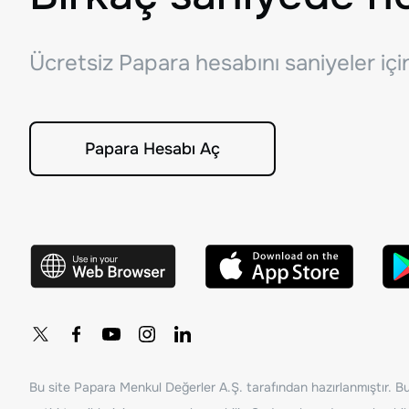
Ücretsiz Papara hesabını saniyeler iç
Papara Hesabı Aç
Bu site Papara Menkul Değerler A.Ş. tarafından hazırlanmıştır. Bur