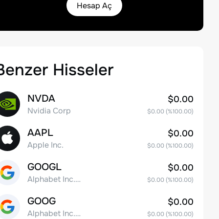
Hesap Aç
Benzer Hisseler
NVDA
$0.00
Nvidia Corp
$0.00
(%
100.00
)
AAPL
$0.00
Apple Inc.
$0.00
(%
100.00
)
GOOGL
$0.00
Alphabet Inc. Class A Common Stock
$0.00
(%
100.00
)
GOOG
$0.00
Alphabet Inc. Class C Capital Stock
$0.00
(%
100.00
)