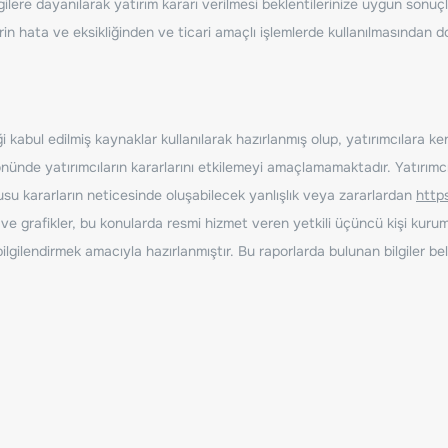
ilere dayanılarak yatırım kararı verilmesi beklentilerinize uygun sonuçl
erin hata ve eksikliğinden ve ticari amaçlı işlemlerde kullanılmasında
 kabul edilmiş kaynaklar kullanılarak hazırlanmış olup, yatırımcılara ke
nde yatırımcıların kararlarını etkilemeyi amaçlamamaktadır. Yatırımcıla
nusu kararların neticesinde oluşabilecek yanlışlık veya zararlardan
http
ve grafikler, bu konularda resmi hizmet veren yetkili üçüncü kişi kurum
gilendirmek amacıyla hazırlanmıştır. Bu raporlarda bulunan bilgiler bell