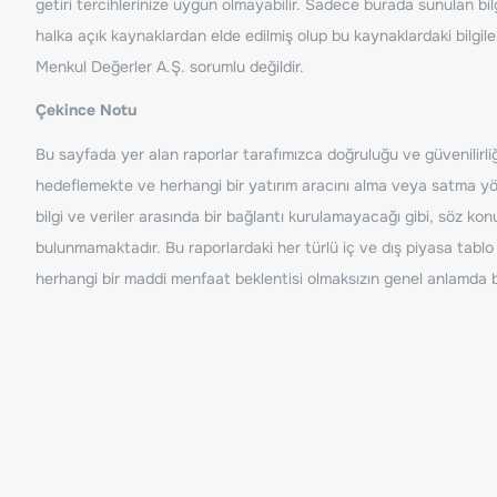
getiri tercihlerinize uygun olmayabilir. Sadece burada sunulan bilg
halka açık kaynaklardan elde edilmiş olup bu kaynaklardaki bilgil
Menkul Değerler A.Ş. sorumlu değildir.
Çekince Notu
Bu sayfada yer alan raporlar tarafımızca doğruluğu ve güvenilirliği
hedeflemekte ve herhangi bir yatırım aracını alma veya satma yönü
bilgi ve veriler arasında bir bağlantı kurulamayacağı gibi, söz ko
bulunmamaktadır. Bu raporlardaki her türlü iç ve dış piyasa tablo 
herhangi bir maddi menfaat beklentisi olmaksızın genel anlamda bil