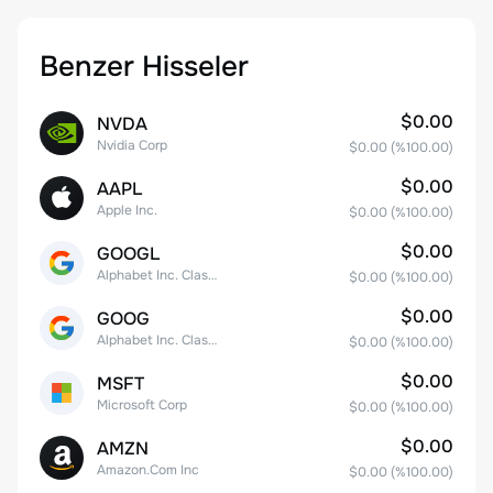
Benzer Hisseler
$0.00
NVDA
Nvidia Corp
$0.00
(%
100.00
)
$0.00
AAPL
Apple Inc.
$0.00
(%
100.00
)
$0.00
GOOGL
Alphabet Inc. Class A Common Stock
$0.00
(%
100.00
)
$0.00
GOOG
Alphabet Inc. Class C Capital Stock
$0.00
(%
100.00
)
$0.00
MSFT
Microsoft Corp
$0.00
(%
100.00
)
$0.00
AMZN
Amazon.Com Inc
$0.00
(%
100.00
)