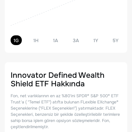
1G
1H
1A
3A
1Y
5Y
Innovator Defined Wealth
Shield ETF
Hakkında
Fon, net varlıklarının en az %80'ini SPDR® S&P 500® ETF
Trust'a ( "Temel ETF") atıfta bulunan FLexible EXchange®
Seçeneklerine ("FLEX Seçenekleri") yatırmaktadır. FLEX
Seçenekleri, benzersiz bir şekilde özelleştirilebilir terimlere
sahip borsa işlem gören opsiyon sözleşmeleridir. Fon,
çeşitlendirilmemiştir.