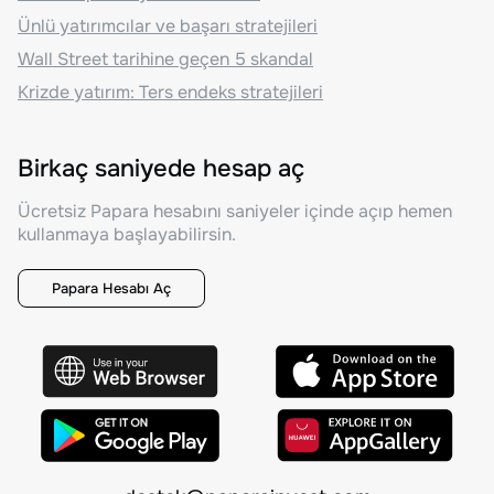
Ünlü yatırımcılar ve başarı stratejileri
Wall Street tarihine geçen 5 skandal
Krizde yatırım: Ters endeks stratejileri
Birkaç saniyede hesap aç
Ücretsiz Papara hesabını saniyeler içinde açıp hemen
kullanmaya başlayabilirsin.
Papara Hesabı Aç