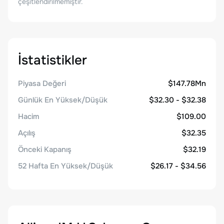
çeşitlendirilmemiştir.
İstatistikler
Piyasa Değeri
$147.78Mn
Günlük En Yüksek/Düşük
$32.30 - $32.38
Hacim
$109.00
Açılış
$32.35
Önceki Kapanış
$32.19
52 Hafta En Yüksek/Düşük
$26.17 - $34.56