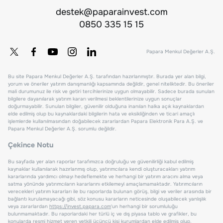
destek@paparainvest.com
0850 335 15 15
Papara Menkul Değerler A.Ş.
Bu site Papara Menkul Değerler A.Ş. tarafından hazırlanmıştır. Burada yer alan bilgi,
yorum ve öneriler yatırım danışmanlığı kapsamında değildir, genel niteliktedir. Bu öneriler
mali durumunuz ile risk ve getiri tercihlerinize uygun olmayabilir. Sadece burada sunulan
bilgilere dayanılarak yatırım kararı verilmesi beklentilerinize uygun sonuçlar
doğurmayabilir. Sunulan bilgiler, güvenilir olduğuna inanılan halka açık kaynaklardan
elde edilmiş olup bu kaynaklardaki bilgilerin hata ve eksikliğinden ve ticari amaçlı
işlemlerde kullanılmasından doğabilecek zararlardan Papara Elektronik Para A.Ş. ve
Papara Menkul Değerler A.Ş. sorumlu değildir.
Çekince Notu
Bu sayfada yer alan raporlar tarafımızca doğruluğu ve güvenilirliği kabul edilmiş
kaynaklar kullanılarak hazırlanmış olup, yatırımcılara kendi oluşturacakları yatırım
kararlarında yardımcı olmayı hedeflemekte ve herhangi bir yatırım aracını alma veya
satma yönünde yatırımcıların kararlarını etkilemeyi amaçlamamaktadır. Yatırımcıların
verecekleri yatırım kararları ile bu raporlarda bulunan görüş, bilgi ve veriler arasında bir
bağlantı kurulamayacağı gibi, söz konusu kararların neticesinde oluşabilecek yanlışlık
veya zararlardan
https://invest.papara.com
'un herhangi bir sorumluluğu
bulunmamaktadır. Bu raporlardaki her türlü iç ve dış piyasa tablo ve grafikler, bu
konularda resmi hizmet veren yetkili üçüncü kişi kurumlardan elde edilmiş olup,