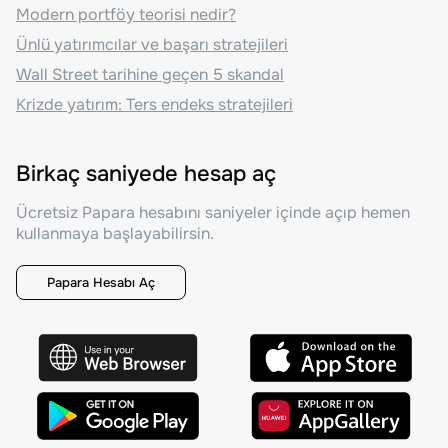
Modern portföy teorisi nedir?
Ünlü yatırımcılar ve başarı stratejileri
Wall Street tarihine geçen 5 skandal
Krizde yatırım: Ters endeks stratejileri
Birkaç saniyede hesap aç
Ücretsiz Papara hesabını saniyeler içinde açıp hemen
kullanmaya başlayabilirsin.
Papara Hesabı Aç