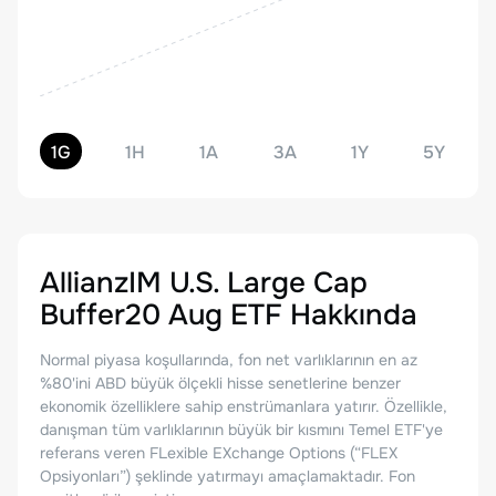
1G
1H
1A
3A
1Y
5Y
AllianzIM U.S. Large Cap
Buffer20 Aug ETF
Hakkında
Normal piyasa koşullarında, fon net varlıklarının en az
%80'ini ABD büyük ölçekli hisse senetlerine benzer
ekonomik özelliklere sahip enstrümanlara yatırır. Özellikle,
danışman tüm varlıklarının büyük bir kısmını Temel ETF'ye
referans veren FLexible EXchange Options (“FLEX
Opsiyonları”) şeklinde yatırmayı amaçlamaktadır. Fon