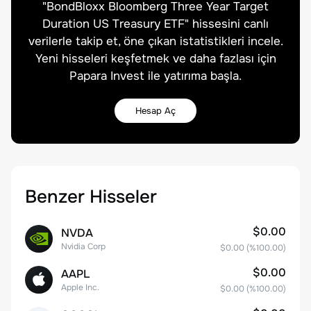
"
BondBloxx Bloomberg Three Year Target
Duration US Treasury ETF
" hissesini canlı
verilerle takip et, öne çıkan istatistikleri incele.
Yeni hisseleri keşfetmek ve daha fazlası için
Papara Invest ile yatırıma başla.
Hesap Aç
Benzer Hisseler
$0.00
NVDA
Nvidia Corp
$0.00
(%
100.00
)
$0.00
AAPL
Apple Inc.
$0.00
(%
100.00
)