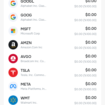
$0.00
GOOGL
Alphabet Inc. Class A Common Stock
$0.00
(%
100.00
)
$0.00
GOOG
Alphabet Inc. Class C Capital Stock
$0.00
(%
100.00
)
$0.00
MSFT
Microsoft Corp
$0.00
(%
100.00
)
$0.00
AMZN
Amazon.Com Inc
$0.00
(%
100.00
)
$0.00
AVGO
Broadcom Inc. Common Stock
$0.00
(%
100.00
)
$0.00
TSLA
Tesla, Inc. Common Stock
$0.00
(%
100.00
)
$0.00
META
Meta Platforms, Inc. Class A Common Stock
$0.00
(%
100.00
)
$0.00
WMT
Walmart Inc.
$0.00
(%
100.00
)