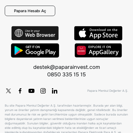
Papara Hesabı Aç
destek@paparainvest.com
0850 335 15 15
Papara Menkul Değerler A.Ş.
Bu site Papara Menkul Değerler A.Ş. tarafından hazırlanmıştır. Burada yer alan bilgi,
yorum ve öneriler yatırım danışmanlığı kapsamında değildir, genel niteliktedir. Bu öneriler
mali durumunuz ile risk ve getiri tercihlerinize uygun olmayabilir. Sadece burada sunulan
bilgilere dayanılarak yatırım kararı verilmesi beklentilerinize uygun sonuçlar
doğurmayabilir. Sunulan bilgiler, güvenilir olduğuna inanılan halka açık kaynaklardan
elde edilmiş olup bu kaynaklardaki bilgilerin hata ve eksikliğinden ve ticari amaçlı
işlemlerde kullanılmasından doğabilecek zararlardan Papara Elektronik Para A.Ş. ve