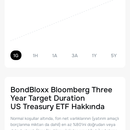
1G
1H
1A
3A
1Y
5Y
BondBloxx Bloomberg Three
Year Target Duration
US Treasury ETF
Hakkında
Normal koşullar altında, fon net varlıklarının (yatırım amaçlı
borçlanma miktarı da dahil) en az %80'ini doğrudan veya