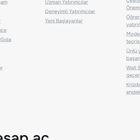
Çeşit
aşam
Uzman Yatırımcılar
Önem
Deneyimli Yatırımcılar
Öğrenc
r
Yeni Başlayanlar
yatırı
nce
Moder
 Gıda
teoris
Ünlü y
başarı
er
Wall S
geçen
Krizde
endeks
esap aç