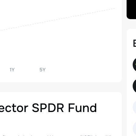
1Y
5Y
Sector SPDR Fund