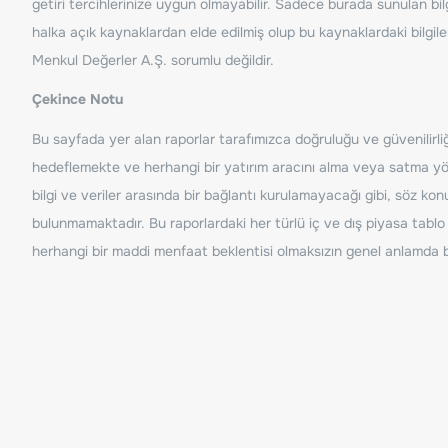
getiri tercihlerinize uygun olmayabilir. Sadece burada sunulan bilg
halka açık kaynaklardan elde edilmiş olup bu kaynaklardaki bilgil
Menkul Değerler A.Ş. sorumlu değildir.
Çekince Notu
Bu sayfada yer alan raporlar tarafımızca doğruluğu ve güvenilirliği
hedeflemekte ve herhangi bir yatırım aracını alma veya satma yönü
bilgi ve veriler arasında bir bağlantı kurulamayacağı gibi, söz ko
bulunmamaktadır. Bu raporlardaki her türlü iç ve dış piyasa tablo 
herhangi bir maddi menfaat beklentisi olmaksızın genel anlamda bil