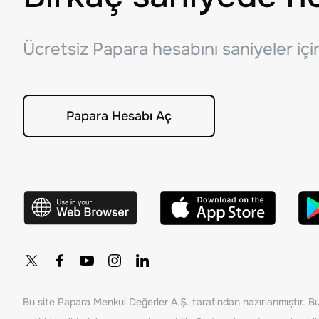
Ücretsiz Papara hesabını saniyeler iç
Papara Hesabı Aç
Bu site Papara Menkul Değerler A.Ş. tarafından hazırlanmıştır. Bur