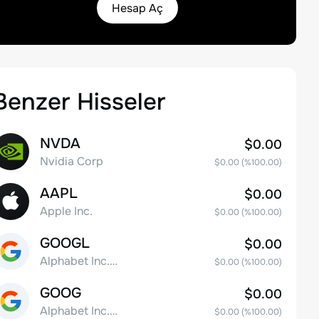
Hesap Aç
Benzer Hisseler
NVDA
$0.00
Nvidia Corp
$0.00
(%
100.00
)
AAPL
$0.00
Apple Inc.
$0.00
(%
100.00
)
GOOGL
$0.00
Alphabet Inc. Class A Common Stock
$0.00
(%
100.00
)
GOOG
$0.00
Alphabet Inc. Class C Capital Stock
$0.00
(%
100.00
)