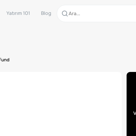
Yatırım 101
Blog
 Fund
v