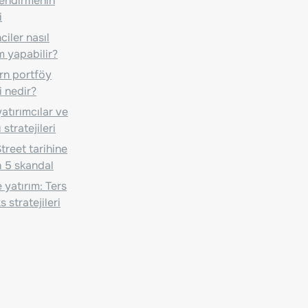
lendirmenin
i
iler nasıl
m yapabilir?
n portföy
i nedir?
atırımcılar ve
 stratejileri
treet tarihine
 5 skandal
 yatırım: Ters
 stratejileri