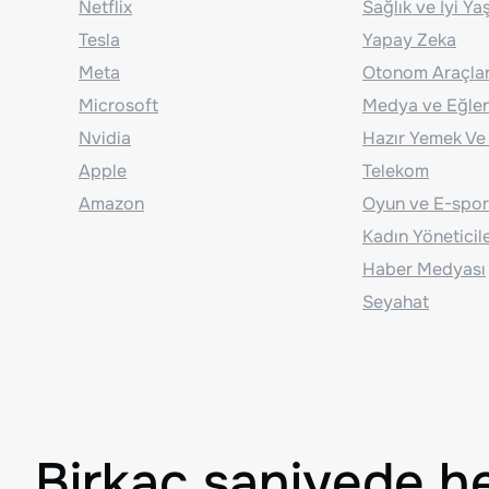
Netflix
Sağlık ve İyi Y
Tesla
Yapay Zeka
Meta
Otonom Araçla
Microsoft
Medya ve Eğle
Nvidia
Hazır Yemek Ve
Apple
Telekom
Amazon
Oyun ve E-spor
Kadın Yöneticil
Haber Medyası
Seyahat
Birkaç saniyede h