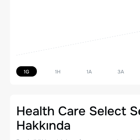
1G
1H
1A
3A
Health Care Select 
Hakkında