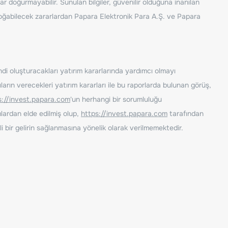
ar doğurmayabilir. Sunulan bilgiler, güvenilir olduğuna inanılan
n doğabilecek zararlardan Papara Elektronik Para A.Ş. ve Papara
ndi oluşturacakları yatırım kararlarında yardımcı olmayı
rın verecekleri yatırım kararları ile bu raporlarda bulunan görüş,
s://invest.papara.com
'un herhangi bir sorumluluğu
lardan elde edilmiş olup,
https://invest.papara.com
tarafından
i bir gelirin sağlanmasına yönelik olarak verilmemektedir.