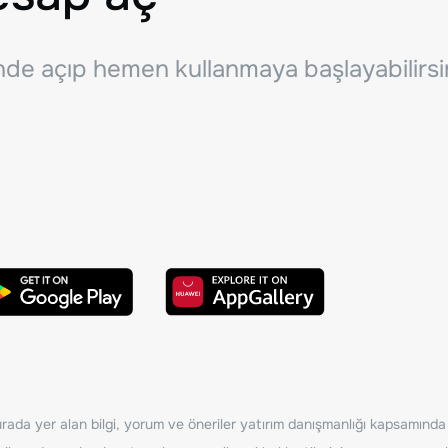
inde açıp hemen kullanmaya başlayabilirsi
ada yer alan bilgi, yorum ve öneriler yatırım danışmanlığı kapsamında de