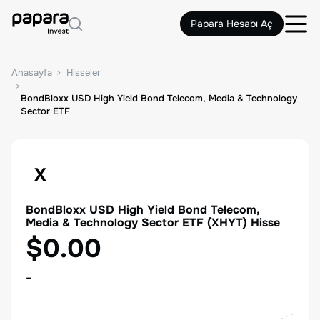
Papara Hesabı Aç
Anasayfa
Hisseler
BondBloxx USD High Yield Bond Telecom, Media & Technology
Sector ETF
X
BondBloxx USD High Yield Bond Telecom,
Media & Technology Sector ETF
(
XHYT
) Hisse
$0.00
-