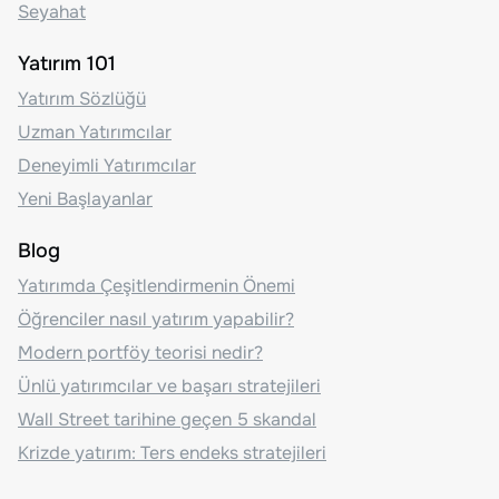
Seyahat
Yatırım 101
Yatırım Sözlüğü
Uzman Yatırımcılar
Deneyimli Yatırımcılar
Yeni Başlayanlar
Blog
Yatırımda Çeşitlendirmenin Önemi
Öğrenciler nasıl yatırım yapabilir?
Modern portföy teorisi nedir?
Ünlü yatırımcılar ve başarı stratejileri
Wall Street tarihine geçen 5 skandal
Krizde yatırım: Ters endeks stratejileri