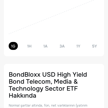
1G
1H
1A
3A
1Y
5Y
BondBloxx USD High Yield
Bond Telecom, Media &
Technology Sector ETF
Hakkında
Normal şartlar altında, fon, net varlıklarının (yatırım