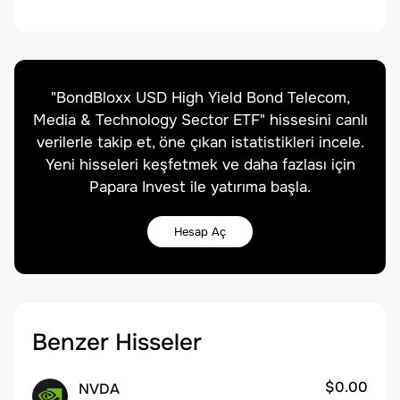
"
BondBloxx USD High Yield Bond Telecom,
Media & Technology Sector ETF
" hissesini canlı
verilerle takip et, öne çıkan istatistikleri incele.
Yeni hisseleri keşfetmek ve daha fazlası için
Papara Invest ile yatırıma başla.
Hesap Aç
Benzer Hisseler
$0.00
NVDA