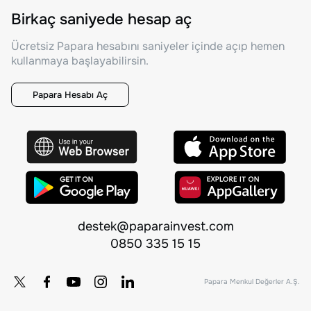
Birkaç saniyede hesap aç
Ücretsiz Papara hesabını saniyeler içinde açıp hemen
kullanmaya başlayabilirsin.
Papara Hesabı Aç
destek@paparainvest.com
0850 335 15 15
Papara Menkul Değerler A.Ş.