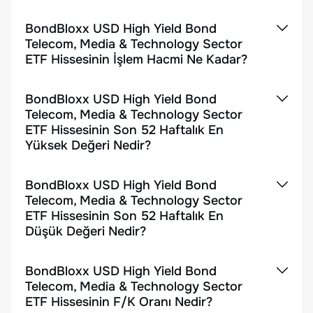
BondBloxx USD High Yield Bond
Telecom, Media & Technology Sector
ETF Hissesinin İşlem Hacmi Ne Kadar?
BondBloxx USD High Yield Bond
Telecom, Media & Technology Sector
ETF Hissesinin Son 52 Haftalık En
Yüksek Değeri Nedir?
BondBloxx USD High Yield Bond
Telecom, Media & Technology Sector
ETF Hissesinin Son 52 Haftalık En
Düşük Değeri Nedir?
BondBloxx USD High Yield Bond
Telecom, Media & Technology Sector
ETF Hissesinin F/K Oranı Nedir?