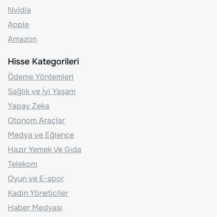
Nvidia
Apple
Amazon
Hisse Kategorileri
Ödeme Yöntemleri
Sağlık ve İyi Yaşam
Yapay Zeka
Otonom Araçlar
Medya ve Eğlence
Hazır Yemek Ve Gıda
Telekom
Oyun ve E-spor
Kadın Yöneticiler
Haber Medyası