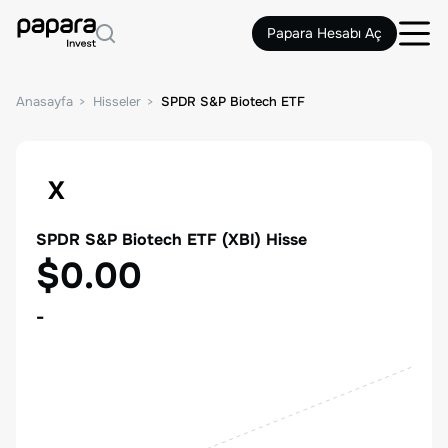
Papara Hesabı Aç
Anasayfa
Hisseler
SPDR S&P Biotech ETF
X
SPDR S&P Biotech ETF
(
XBI
) Hisse
$0.00
-