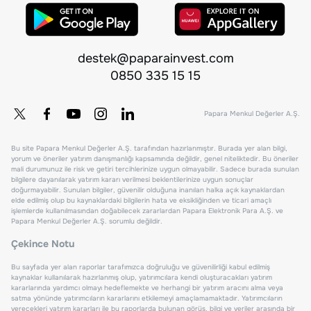
destek@paparainvest.com
0850 335 15 15
Papara Menkul Değerler A.Ş.
Bu site Papara Menkul Değerler A.Ş. tarafından hazırlanmıştır. Burada yer alan bilgi,
yorum ve öneriler yatırım danışmanlığı kapsamında değildir, genel niteliktedir. Bu öneriler
mali durumunuz ile risk ve getiri tercihlerinize uygun olmayabilir. Sadece burada sunulan
bilgilere dayanılarak yatırım kararı verilmesi beklentilerinize uygun sonuçlar
doğurmayabilir. Sunulan bilgiler, güvenilir olduğuna inanılan halka açık kaynaklardan
elde edilmiş olup bu kaynaklardaki bilgilerin hata ve eksikliğinden ve ticari amaçlı
işlemlerde kullanılmasından doğabilecek zararlardan Papara Elektronik Para A.Ş. ve
Papara Menkul Değerler A.Ş. sorumlu değildir.
Çekince Notu
Bu sayfada yer alan raporlar tarafımızca doğruluğu ve güvenilirliği kabul edilmiş
kaynaklar kullanılarak hazırlanmış olup, yatırımcılara kendi oluşturacakları yatırım
kararlarında yardımcı olmayı hedeflemekte ve herhangi bir yatırım aracını alma veya
satma yönünde yatırımcıların kararlarını etkilemeyi amaçlamamaktadır. Yatırımcıların
verecekleri yatırım kararları ile bu raporlarda bulunan görüş, bilgi ve veriler arasında bir