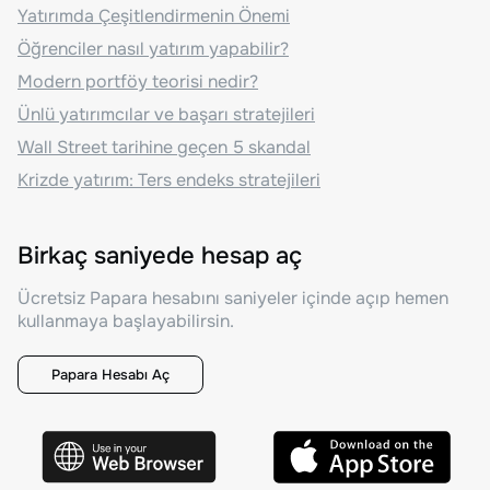
Yatırımda Çeşitlendirmenin Önemi
Öğrenciler nasıl yatırım yapabilir?
Modern portföy teorisi nedir?
Ünlü yatırımcılar ve başarı stratejileri
Wall Street tarihine geçen 5 skandal
Krizde yatırım: Ters endeks stratejileri
Birkaç saniyede hesap aç
Ücretsiz Papara hesabını saniyeler içinde açıp hemen
kullanmaya başlayabilirsin.
Papara Hesabı Aç