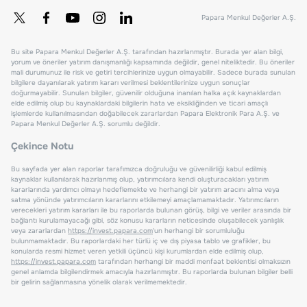
Papara Menkul Değerler A.Ş.
Bu site Papara Menkul Değerler A.Ş. tarafından hazırlanmıştır. Burada yer alan bilgi,
yorum ve öneriler yatırım danışmanlığı kapsamında değildir, genel niteliktedir. Bu öneriler
mali durumunuz ile risk ve getiri tercihlerinize uygun olmayabilir. Sadece burada sunulan
bilgilere dayanılarak yatırım kararı verilmesi beklentilerinize uygun sonuçlar
doğurmayabilir. Sunulan bilgiler, güvenilir olduğuna inanılan halka açık kaynaklardan
elde edilmiş olup bu kaynaklardaki bilgilerin hata ve eksikliğinden ve ticari amaçlı
işlemlerde kullanılmasından doğabilecek zararlardan Papara Elektronik Para A.Ş. ve
Papara Menkul Değerler A.Ş. sorumlu değildir.
Çekince Notu
Bu sayfada yer alan raporlar tarafımızca doğruluğu ve güvenilirliği kabul edilmiş
kaynaklar kullanılarak hazırlanmış olup, yatırımcılara kendi oluşturacakları yatırım
kararlarında yardımcı olmayı hedeflemekte ve herhangi bir yatırım aracını alma veya
satma yönünde yatırımcıların kararlarını etkilemeyi amaçlamamaktadır. Yatırımcıların
verecekleri yatırım kararları ile bu raporlarda bulunan görüş, bilgi ve veriler arasında bir
bağlantı kurulamayacağı gibi, söz konusu kararların neticesinde oluşabilecek yanlışlık
veya zararlardan
https://invest.papara.com
'un herhangi bir sorumluluğu
bulunmamaktadır. Bu raporlardaki her türlü iç ve dış piyasa tablo ve grafikler, bu
konularda resmi hizmet veren yetkili üçüncü kişi kurumlardan elde edilmiş olup,
https://invest.papara.com
tarafından herhangi bir maddi menfaat beklentisi olmaksızın
genel anlamda bilgilendirmek amacıyla hazırlanmıştır. Bu raporlarda bulunan bilgiler belli
bir gelirin sağlanmasına yönelik olarak verilmemektedir.