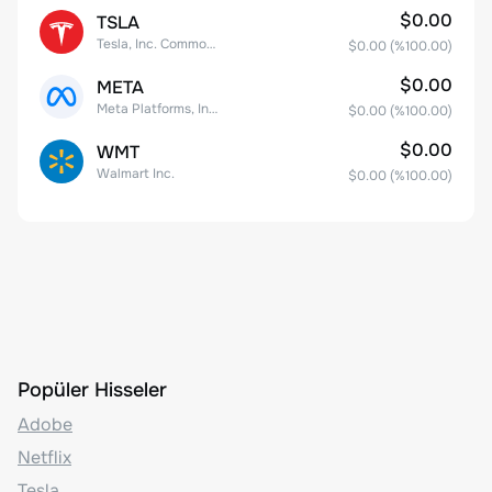
$0.00
TSLA
Tesla, Inc. Common Stock
$0.00
(%
100.00
)
$0.00
META
Meta Platforms, Inc. Class A Common Stock
$0.00
(%
100.00
)
$0.00
WMT
Walmart Inc.
$0.00
(%
100.00
)
Popüler Hisseler
Adobe
Netflix
Tesla