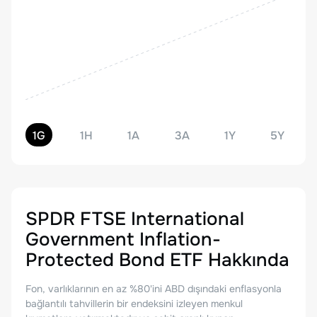
1G
1H
1A
3A
1Y
5Y
SPDR FTSE International
Government Inflation-
Protected Bond ETF
Hakkında
Fon, varlıklarının en az %80'ini ABD dışındaki enflasyonla
bağlantılı tahvillerin bir endeksini izleyen menkul