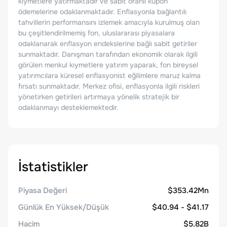
kıymetlere yatırmaktadır ve sabit oranlı kupon
ödemelerine odaklanmaktadır. Enflasyonla bağlantılı
tahvillerin performansını izlemek amacıyla kurulmuş olan
bu çeşitlendirilmemiş fon, uluslararası piyasalara
odaklanarak enflasyon endekslerine bağlı sabit getiriler
sunmaktadır. Danışman tarafından ekonomik olarak ilgili
görülen menkul kıymetlere yatırım yaparak, fon bireysel
yatırımcılara küresel enflasyonist eğilimlere maruz kalma
fırsatı sunmaktadır. Merkez ofisi, enflasyonla ilgili riskleri
yönetirken getirileri artırmaya yönelik stratejik bir
odaklanmayı desteklemektedir.
İstatistikler
Piyasa Değeri
$353.42Mn
Günlük En Yüksek/Düşük
$40.94 - $41.17
Hacim
$5.82B