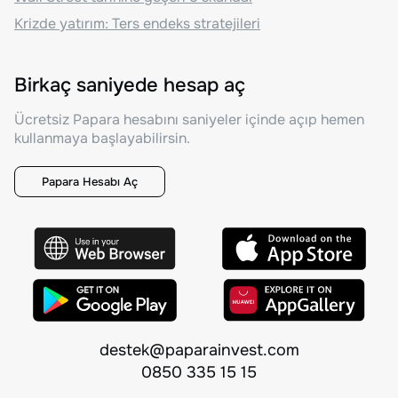
Krizde yatırım: Ters endeks stratejileri
Birkaç saniyede hesap aç
Ücretsiz Papara hesabını saniyeler içinde açıp hemen
kullanmaya başlayabilirsin.
Papara Hesabı Aç
destek@paparainvest.com
0850 335 15 15