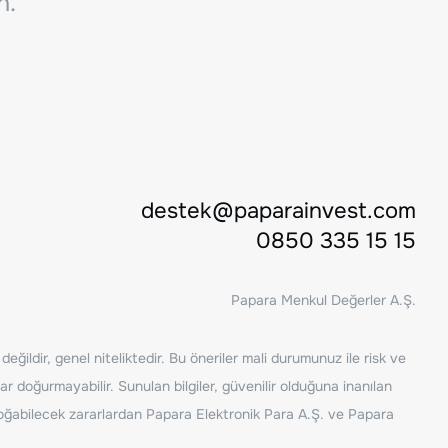
n.
destek@paparainvest.com
0850 335 15 15
Papara Menkul Değerler A.Ş.
ğildir, genel niteliktedir. Bu öneriler mali durumunuz ile risk ve
ar doğurmayabilir. Sunulan bilgiler, güvenilir olduğuna inanılan
n doğabilecek zararlardan Papara Elektronik Para A.Ş. ve Papara