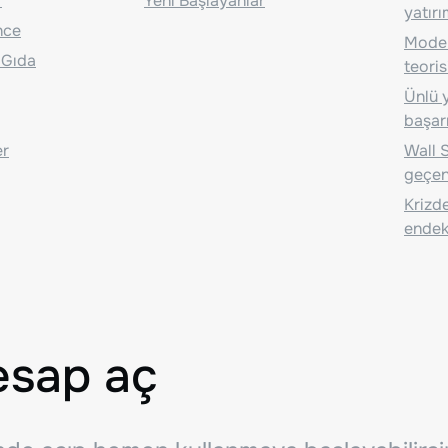
r
Yeni Başlayanlar
yatırı
nce
Moder
 Gıda
teoris
Ünlü y
başarı
er
Wall S
geçen
Krizde
endeks
esap aç