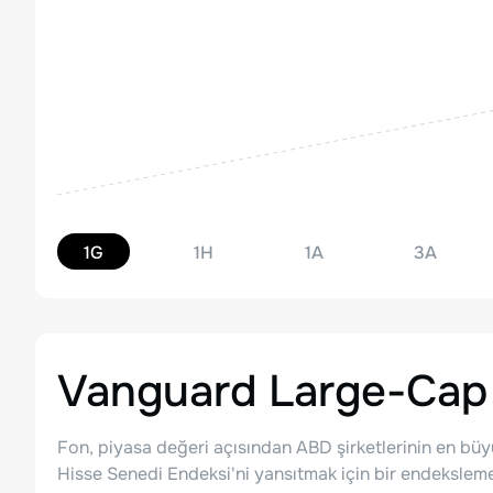
1G
1H
1A
3A
Vanguard Large-Cap
Fon, piyasa değeri açısından ABD şirketlerinin en bü
Hisse Senedi Endeksi'ni yansıtmak için bir endeksleme 