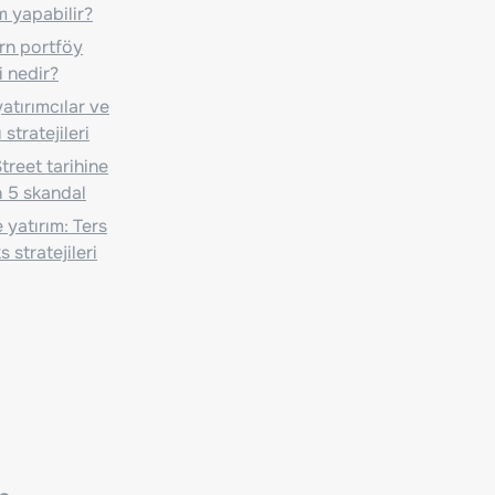
m yapabilir?
n portföy
i nedir?
atırımcılar ve
 stratejileri
treet tarihine
 5 skandal
 yatırım: Ters
 stratejileri