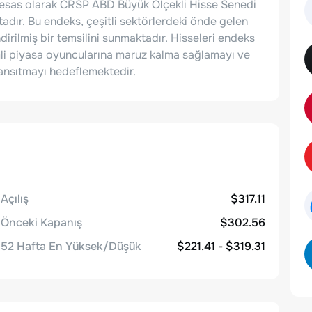
, esas olarak CRSP ABD Büyük Ölçekli Hisse Senedi
adır. Bu endeks, çeşitli sektörlerdeki önde gelen
irilmiş bir temsilini sunmaktadır. Hisseleri endeks
emli piyasa oyuncularına maruz kalma sağlamayı ve
yansıtmayı hedeflemektedir.
Açılış
$317.11
Önceki Kapanış
$302.56
52 Hafta En Yüksek/Düşük
$221.41 - $319.31