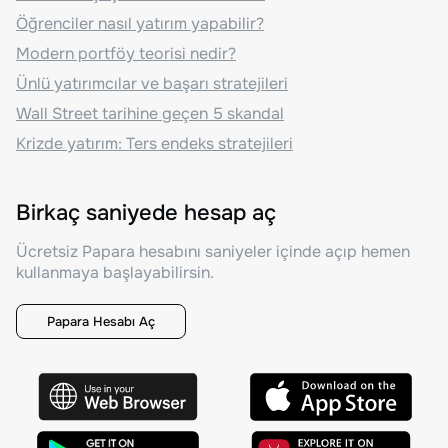
Öğrenciler nasıl yatırım yapabilir?
Modern portföy teorisi nedir?
Ünlü yatırımcılar ve başarı stratejileri
Wall Street tarihine geçen 5 skandal
Krizde yatırım: Ters endeks stratejileri
Birkaç saniyede hesap aç
Ücretsiz Papara hesabını saniyeler içinde açıp hemen
kullanmaya başlayabilirsin.
Papara Hesabı Aç