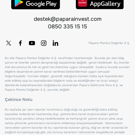
destek@paparainvest.com
0850 335 15 15
Papara Menkul Değerler A.Ş.
Bu site Papara Menkul Değerler A.Ş. tarafından hazırlanmıştır. Burada yer alan bilgi,
yorum ve öneriler yatırım danışmanlığı kapsamında değildir, genel niteliktedir. Bu öneriler
mali durumunuz ile risk ve getiri tercihlerinize uygun olmayabilir. Sadece burada sunulan
bilgilere dayanılarak yatırım kararı verilmesi beklentilerinize uygun sonuçlar
doğurmayabilir. Sunulan bilgiler, güvenilir olduğuna inanılan halka açık kaynaklardan
elde edilmiş olup bu kaynaklardaki bilgilerin hata ve eksikliğinden ve ticari amaçlı
işlemlerde kullanılmasından doğabilecek zararlardan Papara Elektronik Para A.Ş. ve
Papara Menkul Değerler A.Ş. sorumlu değildir.
Çekince Notu
Bu sayfada yer alan raporlar tarafımızca doğruluğu ve güvenilirliği kabul edilmiş
kaynaklar kullanılarak hazırlanmış olup, yatırımcılara kendi oluşturacakları yatırım
kararlarında yardımcı olmayı hedeflemekte ve herhangi bir yatırım aracını alma veya
satma yönünde yatırımcıların kararlarını etkilemeyi amaçlamamaktadır. Yatırımcıların
verecekleri yatırım kararları ile bu raporlarda bulunan görüş, bilgi ve veriler arasında bir
bağlantı kurulamayacağı gibi, söz konusu kararların neticesinde oluşabilecek yanlışlık