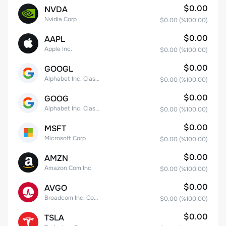
$0.00
NVDA
Nvidia Corp
$0.00
(%
100.00
)
$0.00
AAPL
Apple Inc.
$0.00
(%
100.00
)
$0.00
GOOGL
Alphabet Inc. Class A Common Stock
$0.00
(%
100.00
)
$0.00
GOOG
Alphabet Inc. Class C Capital Stock
$0.00
(%
100.00
)
$0.00
MSFT
Microsoft Corp
$0.00
(%
100.00
)
$0.00
AMZN
Amazon.Com Inc
$0.00
(%
100.00
)
$0.00
AVGO
Broadcom Inc. Common Stock
$0.00
(%
100.00
)
$0.00
TSLA