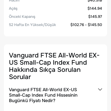
Hacim
$40.51B
Açılış
$144.94
Önceki Kapanış
$145.97
52 Hafta En Yüksek/Düşük
$102.76 - $145.50
Vanguard FTSE All-World EX-
US Small-Cap Index Fund
Hakkında Sıkça Sorulan
Sorular
Vanguard FTSE All-World EX-US
Small-Cap Index Fund Hissesinin
Bugünkü Fiyatı Nedir?