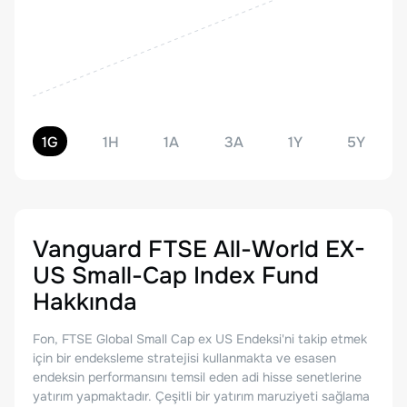
1G
1H
1A
3A
1Y
5Y
Vanguard FTSE All-World EX-
US Small-Cap Index Fund
Hakkında
Fon, FTSE Global Small Cap ex US Endeksi'ni takip etmek
için bir endeksleme stratejisi kullanmakta ve esasen
endeksin performansını temsil eden adi hisse senetlerine
yatırım yapmaktadır. Çeşitli bir yatırım maruziyeti sağlama