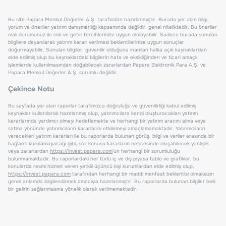
Bu site Papara Menkul Değerler A.Ş. tarafından hazırlanmıştır. Burada yer alan bilgi,
yorum ve öneriler yatırım danışmanlığı kapsamında değildir, genel niteliktedir. Bu öneriler
mali durumunuz ile risk ve getiri tercihlerinize uygun olmayabilir. Sadece burada sunulan
bilgilere dayanılarak yatırım kararı verilmesi beklentilerinize uygun sonuçlar
doğurmayabilir. Sunulan bilgiler, güvenilir olduğuna inanılan halka açık kaynaklardan
elde edilmiş olup bu kaynaklardaki bilgilerin hata ve eksikliğinden ve ticari amaçlı
işlemlerde kullanılmasından doğabilecek zararlardan Papara Elektronik Para A.Ş. ve
Papara Menkul Değerler A.Ş. sorumlu değildir.
Çekince Notu
Bu sayfada yer alan raporlar tarafımızca doğruluğu ve güvenilirliği kabul edilmiş
kaynaklar kullanılarak hazırlanmış olup, yatırımcılara kendi oluşturacakları yatırım
kararlarında yardımcı olmayı hedeflemekte ve herhangi bir yatırım aracını alma veya
satma yönünde yatırımcıların kararlarını etkilemeyi amaçlamamaktadır. Yatırımcıların
verecekleri yatırım kararları ile bu raporlarda bulunan görüş, bilgi ve veriler arasında bir
bağlantı kurulamayacağı gibi, söz konusu kararların neticesinde oluşabilecek yanlışlık
veya zararlardan
https://invest.papara.com
'un herhangi bir sorumluluğu
bulunmamaktadır. Bu raporlardaki her türlü iç ve dış piyasa tablo ve grafikler, bu
konularda resmi hizmet veren yetkili üçüncü kişi kurumlardan elde edilmiş olup,
https://invest.papara.com
tarafından herhangi bir maddi menfaat beklentisi olmaksızın
genel anlamda bilgilendirmek amacıyla hazırlanmıştır. Bu raporlarda bulunan bilgiler belli
bir gelirin sağlanmasına yönelik olarak verilmemektedir.