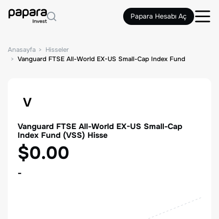
Papara Hesabı Aç
Anasayfa
Hisseler
Vanguard FTSE All-World EX-US Small-Cap Index Fund
V
Vanguard FTSE All-World EX-US Small-Cap
Index Fund
(
VSS
) Hisse
$0.00
-