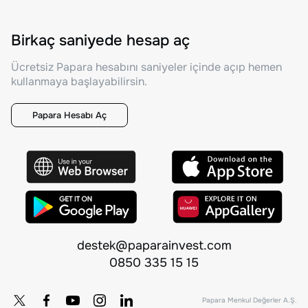
Birkaç saniyede hesap aç
Ücretsiz Papara hesabını saniyeler içinde açıp hemen
kullanmaya başlayabilirsin.
Papara Hesabı Aç
destek@paparainvest.com
0850 335 15 15
Papara Menkul Değerler A.Ş.