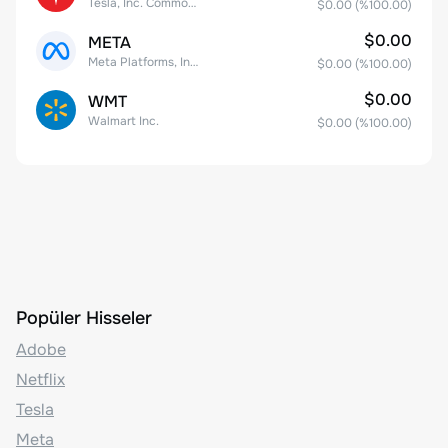
Tesla, Inc. Common Stock
$0.00
(%
100.00
)
$0.00
META
Meta Platforms, Inc. Class A Common Stock
$0.00
(%
100.00
)
$0.00
WMT
Walmart Inc.
$0.00
(%
100.00
)
Popüler Hisseler
Adobe
Netflix
Tesla
Meta