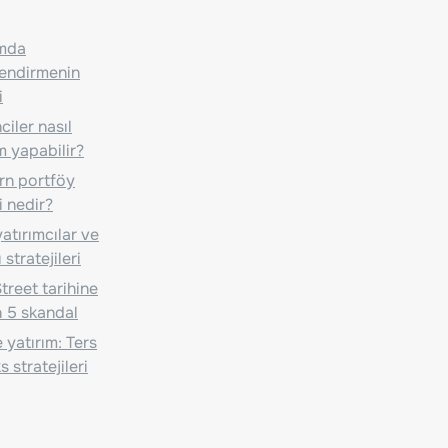
ımda
lendirmenin
i
iler nasıl
m yapabilir?
n portföy
i nedir?
atırımcılar ve
 stratejileri
treet tarihine
 5 skandal
 yatırım: Ters
 stratejileri