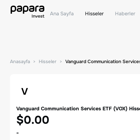
Ana Sayfa
Hisseler
Haberler
Anasayfa
Hisseler
Vanguard Communication Service
V
Vanguard Communication Services ETF
(
VOX
) Hiss
$0.00
-