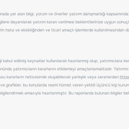
ada yer alan bilgi, yorum ve öneriler yatırım danışmanlığı kapsamında de
ilere dayanılarak yatırım kararı verilmesi beklentilerinize uygun sonuçl
erin hata ve eksikliğinden ve ticari amaçlı işlemlerde kullanılmasında
 kabul edilmiş kaynaklar kullanılarak hazırlanmış olup, yatırımcılara ke
nde yatırımcıların kararlarını etkilemeyi amaçlamamaktadır. Yatırımcıla
nusu kararların neticesinde oluşabilecek yanlışlık veya zararlardan
http
ve grafikler, bu konularda resmi hizmet veren yetkili üçüncü kişi kurum
gilendirmek amacıyla hazırlanmıştır. Bu raporlarda bulunan bilgiler bell