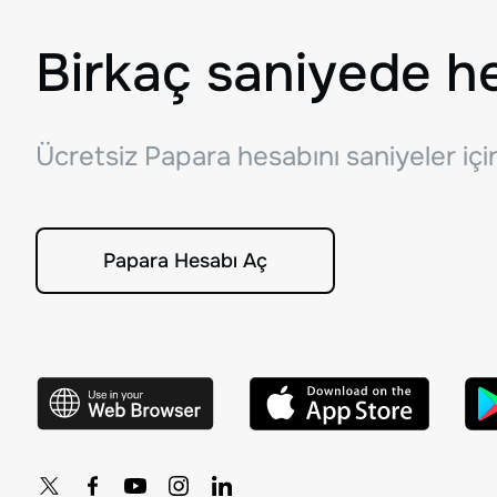
Birkaç saniyede h
Ücretsiz Papara hesabını saniyeler iç
Papara Hesabı Aç