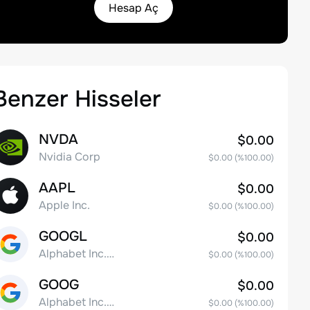
Hesap Aç
Benzer Hisseler
NVDA
$0.00
Nvidia Corp
$0.00
(%
100.00
)
AAPL
$0.00
Apple Inc.
$0.00
(%
100.00
)
GOOGL
$0.00
Alphabet Inc. Class A Common Stock
$0.00
(%
100.00
)
GOOG
$0.00
Alphabet Inc. Class C Capital Stock
$0.00
(%
100.00
)