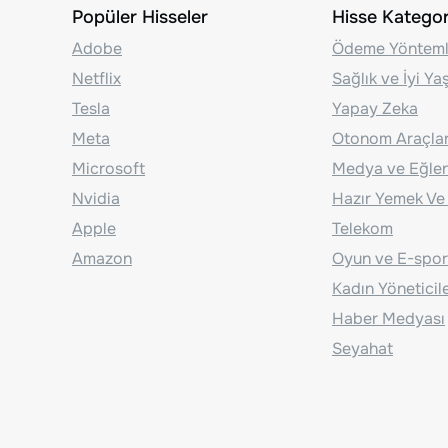
Popüler Hisseler
Hisse Kategori
Adobe
Ödeme Yönteml
Netflix
Sağlık ve İyi Y
Tesla
Yapay Zeka
Meta
Otonom Araçla
Microsoft
Medya ve Eğle
Nvidia
Hazır Yemek Ve
Apple
Telekom
Amazon
Oyun ve E-spor
Kadın Yöneticil
Haber Medyası
Seyahat