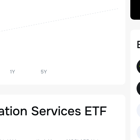
1Y
5Y
tion Services ETF