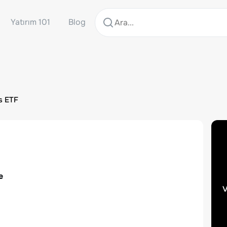
Yatırım 101
Blog
s ETF
e
v