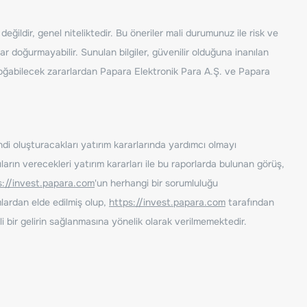
ğildir, genel niteliktedir. Bu öneriler mali durumunuz ile risk ve
ar doğurmayabilir. Sunulan bilgiler, güvenilir olduğuna inanılan
n doğabilecek zararlardan Papara Elektronik Para A.Ş. ve Papara
ndi oluşturacakları yatırım kararlarında yardımcı olmayı
rın verecekleri yatırım kararları ile bu raporlarda bulunan görüş,
s://invest.papara.com
'un herhangi bir sorumluluğu
lardan elde edilmiş olup,
https://invest.papara.com
tarafından
i bir gelirin sağlanmasına yönelik olarak verilmemektedir.