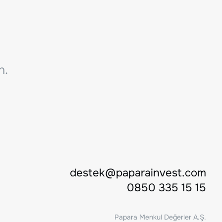
n.
destek@paparainvest.com
0850 335 15 15
Papara Menkul Değerler A.Ş.