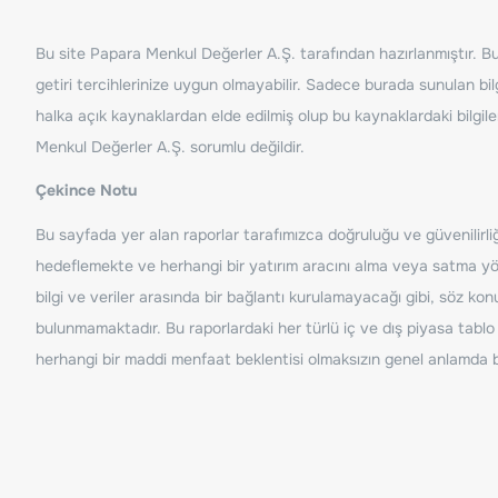
Bu site Papara Menkul Değerler A.Ş. tarafından hazırlanmıştır. Bur
getiri tercihlerinize uygun olmayabilir. Sadece burada sunulan bilg
halka açık kaynaklardan elde edilmiş olup bu kaynaklardaki bilgil
Menkul Değerler A.Ş. sorumlu değildir.
Çekince Notu
Bu sayfada yer alan raporlar tarafımızca doğruluğu ve güvenilirliği
hedeflemekte ve herhangi bir yatırım aracını alma veya satma yönü
bilgi ve veriler arasında bir bağlantı kurulamayacağı gibi, söz ko
bulunmamaktadır. Bu raporlardaki her türlü iç ve dış piyasa tablo 
herhangi bir maddi menfaat beklentisi olmaksızın genel anlamda bil