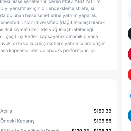
kteki hisse senetlerini içeren MSCI ABD Yatırım
50'yi yansıtmak için bir endeksleme stratejisi
nda bulunan hisse senetlerine yatırım yaparak,
flemektedir. Non-diversified (dağıtılmamış) olarak
a menkul kıymet üzerinde yoğunlaştırabileceği
ı, çeşitli şirketleri kapsayarak dinamik piyasa
yük, orta ve küçük şirketlere yatırımcılara erişim
piyasa kapsama hem de endeks performansına
Açılış
$189.38
Önceki Kapanış
$195.88
52 Hafta En Yüksek/Düşük
$129.33 - $195.39