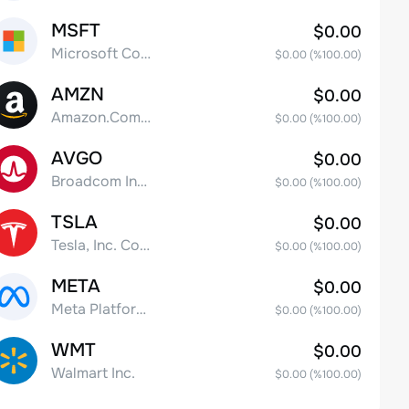
MSFT
$0.00
Microsoft Corp
$0.00
(%
100.00
)
AMZN
$0.00
Amazon.Com Inc
$0.00
(%
100.00
)
AVGO
$0.00
Broadcom Inc. Common Stock
$0.00
(%
100.00
)
TSLA
$0.00
Tesla, Inc. Common Stock
$0.00
(%
100.00
)
META
$0.00
Meta Platforms, Inc. Class A Common Stock
$0.00
(%
100.00
)
WMT
$0.00
Walmart Inc.
$0.00
(%
100.00
)