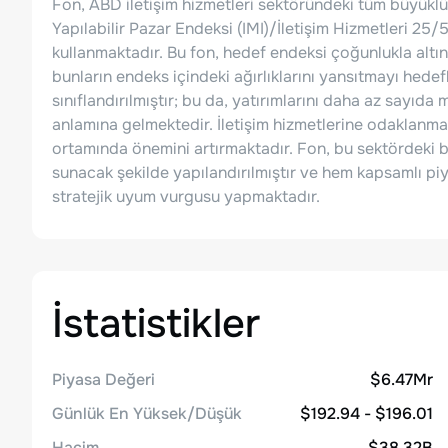
Fon, ABD iletişim hizmetleri sektöründeki tüm büyüklü
Yapılabilir Pazar Endeksi (IMI)/İletişim Hizmetleri 25/
kullanmaktadır. Bu fon, hedef endeksi çoğunlukla altı
bunların endeks içindeki ağırlıklarını yansıtmayı hede
sınıflandırılmıştır; bu da, yatırımlarını daha az sayıd
anlamına gelmektedir. İletişim hizmetlerine odaklanmas
ortamında önemini artırmaktadır. Fon, bu sektördeki bü
sunacak şekilde yapılandırılmıştır ve hem kapsamlı 
stratejik uyum vurgusu yapmaktadır.
İstatistikler
Piyasa Değeri
$6.47Mr
Günlük En Yüksek/Düşük
$192.94 - $196.01
Hacim
$38.32B