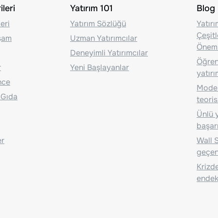
leri
Yatırım 101
Blog
eri
Yatırım Sözlüğü
Yatır
Çeşit
aşam
Uzman Yatırımcılar
Önem
Deneyimli Yatırımcılar
Öğrenc
r
Yeni Başlayanlar
yatırı
nce
Moder
 Gıda
teoris
Ünlü y
başarı
er
Wall S
geçen
Krizde
endeks