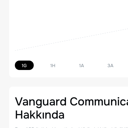
1G
1H
1A
3A
Vanguard Communica
Hakkında