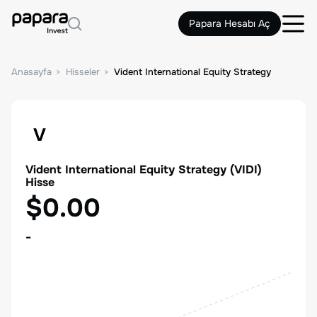
Papara Hesabı Aç
Anasayfa
Hisseler
Vident International Equity Strategy
V
Vident International Equity Strategy
(
VIDI
)
Hisse
$0.00
-