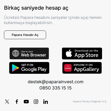
Birkaç saniyede hesap aç
Ücretsiz Papara hesabını saniyeler içinde açıp hemen
kullanmaya başlayabilirsin.
Papara Hesabı Aç
destek@paparainvest.com
0850 335 15 15
Papara Menkul Değerler A.Ş.