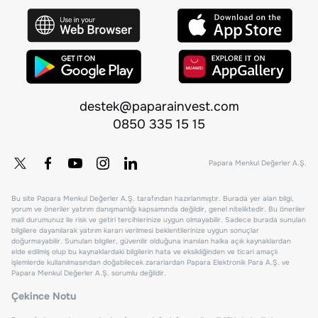
destek@paparainvest.com
0850 335 15 15
Papara Menkul Değerler A.Ş.
Bu site Papara Menkul Değerler A.Ş. tarafından hazırlanmıştır. Burada yer alan bilgi,
yorum ve öneriler yatırım danışmanlığı kapsamında değildir, genel niteliktedir. Bu öneriler
mali durumunuz ile risk ve getiri tercihlerinize uygun olmayabilir. Sadece burada sunulan
bilgilere dayanılarak yatırım kararı verilmesi beklentilerinize uygun sonuçlar
doğurmayabilir. Sunulan bilgiler, güvenilir olduğuna inanılan halka açık kaynaklardan
elde edilmiş olup bu kaynaklardaki bilgilerin hata ve eksikliğinden ve ticari amaçlı
işlemlerde kullanılmasından doğabilecek zararlardan Papara Elektronik Para A.Ş. ve
Papara Menkul Değerler A.Ş. sorumlu değildir.
Çekince Notu