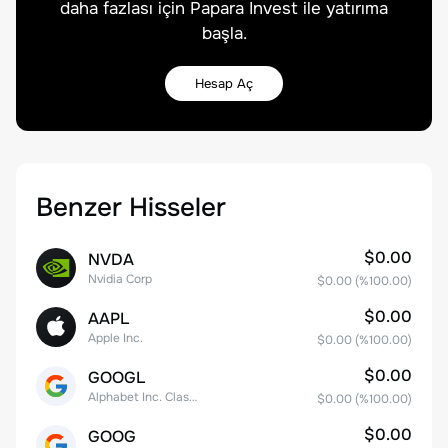
daha fazlası için Papara Invest ile yatırıma
başla.
Hesap Aç
Benzer Hisseler
$0.00
NVDA
Nvidia Corp
$0.00
(%
100.00
)
$0.00
AAPL
Apple Inc.
$0.00
(%
100.00
)
$0.00
GOOGL
Alphabet Inc. Class A Common Stock
$0.00
(%
100.00
)
$0.00
GOOG