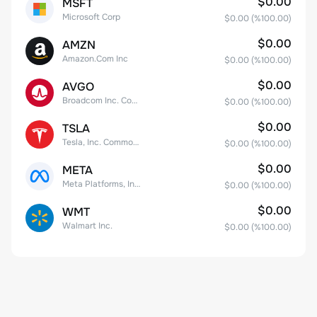
$0.00
MSFT
Microsoft Corp
$0.00
(%
100.00
)
$0.00
AMZN
Amazon.Com Inc
$0.00
(%
100.00
)
$0.00
AVGO
Broadcom Inc. Common Stock
$0.00
(%
100.00
)
$0.00
TSLA
Tesla, Inc. Common Stock
$0.00
(%
100.00
)
$0.00
META
Meta Platforms, Inc. Class A Common Stock
$0.00
(%
100.00
)
$0.00
WMT
Walmart Inc.
$0.00
(%
100.00
)