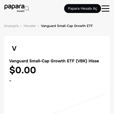
Papara Hesabı Aç
Anasayfa
Hisseler
Vanguard Small-Cap Growth ETF
V
Vanguard Small-Cap Growth ETF
(
VBK
) Hisse
$0.00
-