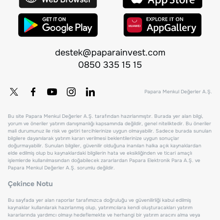
destek@paparainvest.com
0850 335 15 15
Papara Menkul Değerler A.Ş.
Bu site Papara Menkul Değerler A.Ş. tarafından hazırlanmıştır. Burada yer alan bilgi,
yorum ve öneriler yatırım danışmanlığı kapsamında değildir, genel niteliktedir. Bu öneriler
mali durumunuz ile risk ve getiri tercihlerinize uygun olmayabilir. Sadece burada sunulan
bilgilere dayanılarak yatırım kararı verilmesi beklentilerinize uygun sonuçlar
doğurmayabilir. Sunulan bilgiler, güvenilir olduğuna inanılan halka açık kaynaklardan
elde edilmiş olup bu kaynaklardaki bilgilerin hata ve eksikliğinden ve ticari amaçlı
işlemlerde kullanılmasından doğabilecek zararlardan Papara Elektronik Para A.Ş. ve
Papara Menkul Değerler A.Ş. sorumlu değildir.
Çekince Notu
Bu sayfada yer alan raporlar tarafımızca doğruluğu ve güvenilirliği kabul edilmiş
kaynaklar kullanılarak hazırlanmış olup, yatırımcılara kendi oluşturacakları yatırım
kararlarında yardımcı olmayı hedeflemekte ve herhangi bir yatırım aracını alma veya