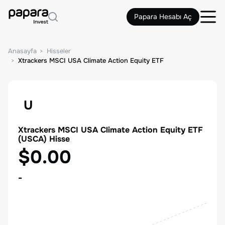
Papara Hesabı Aç
Anasayfa
Hisseler
Xtrackers MSCI USA Climate Action Equity ETF
U
Xtrackers MSCI USA Climate Action Equity ETF
(
USCA
) Hisse
$0.00
-