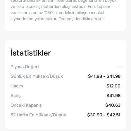
sektöründeki akranlarını lider olarak değerlendiren büyük
ve orta ölçekli şirketlerden oluşmaktadır. Fon, toplam
varlıklarının en az %80'ini endeksin bileşen menkul
kıymetlerine yatıracaktır. Fon çeşitlendirilmemiştir.
İstatistikler
Piyasa Değeri
-
Günlük En Yüksek/Düşük
$41.98 - $41.98
Hacim
$12.00
Açılış
$41.98
Önceki Kapanış
$40.63
52 Hafta En Yüksek/Düşük
$30.90 - $42.51