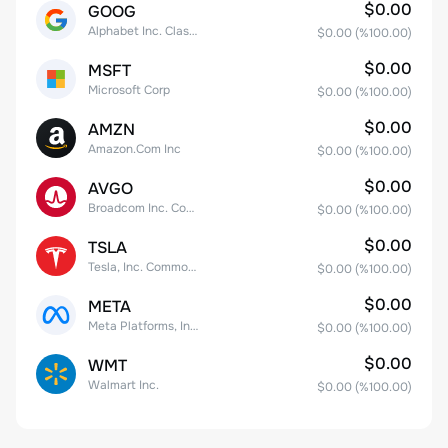
$0.00
GOOG
Alphabet Inc. Class C Capital Stock
$0.00
(%
100.00
)
$0.00
MSFT
Microsoft Corp
$0.00
(%
100.00
)
$0.00
AMZN
Amazon.Com Inc
$0.00
(%
100.00
)
$0.00
AVGO
Broadcom Inc. Common Stock
$0.00
(%
100.00
)
$0.00
TSLA
Tesla, Inc. Common Stock
$0.00
(%
100.00
)
$0.00
META
Meta Platforms, Inc. Class A Common Stock
$0.00
(%
100.00
)
$0.00
WMT
Walmart Inc.
$0.00
(%
100.00
)