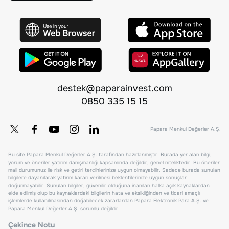
destek@paparainvest.com
0850 335 15 15
Papara Menkul Değerler A.Ş.
Bu site Papara Menkul Değerler A.Ş. tarafından hazırlanmıştır. Burada yer alan bilgi,
yorum ve öneriler yatırım danışmanlığı kapsamında değildir, genel niteliktedir. Bu öneriler
mali durumunuz ile risk ve getiri tercihlerinize uygun olmayabilir. Sadece burada sunulan
bilgilere dayanılarak yatırım kararı verilmesi beklentilerinize uygun sonuçlar
doğurmayabilir. Sunulan bilgiler, güvenilir olduğuna inanılan halka açık kaynaklardan
elde edilmiş olup bu kaynaklardaki bilgilerin hata ve eksikliğinden ve ticari amaçlı
işlemlerde kullanılmasından doğabilecek zararlardan Papara Elektronik Para A.Ş. ve
Papara Menkul Değerler A.Ş. sorumlu değildir.
Çekince Notu