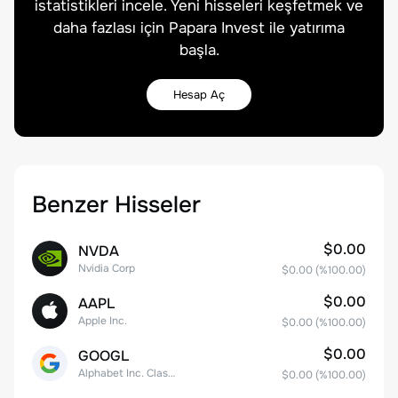
istatistikleri incele. Yeni hisseleri keşfetmek ve
daha fazlası için Papara Invest ile yatırıma
başla.
Hesap Aç
Benzer Hisseler
$0.00
NVDA
Nvidia Corp
$0.00
(%
100.00
)
$0.00
AAPL
Apple Inc.
$0.00
(%
100.00
)
$0.00
GOOGL
Alphabet Inc. Class A Common Stock
$0.00
(%
100.00
)