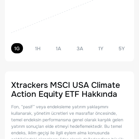
1G
1H
1A
3A
1Y
5Y
Xtrackers MSCI USA Climate
Action Equity ETF
Hakkında
Fon, “pasif” veya endeksleme yatırım yaklaşımını
kullanarak, yönetim ücretleri ve masraflar öncesinde,
temel endeksin performansına genel olarak karşılık gelen
yatırım sonuçları elde etmeyi hedeflemektedir. Bu temel
endeks, iklim geçişi ile ilgili eylem alma konusunda