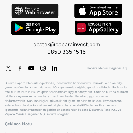
destek@paparainvest.com
0850 335 15 15
Papara Menkul Değerler A.Ş.
Bu site Papara Menkul Değerler A.Ş. tarafından hazırlanmıştır. Burada yer alan bilgi,
yorum ve öneriler yatırım danışmanlığı kapsamında değildir, genel niteliktedir. Bu öneriler
mali durumunuz ile risk ve getiri tercihlerinize uygun olmayabilir. Sadece burada sunulan
bilgilere dayanılarak yatırım kararı verilmesi beklentilerinize uygun sonuçlar
doğurmayabilir. Sunulan bilgiler, güvenilir olduğuna inanılan halka açık kaynaklardan
elde edilmiş olup bu kaynaklardaki bilgilerin hata ve eksikliğinden ve ticari amaçlı
işlemlerde kullanılmasından doğabilecek zararlardan Papara Elektronik Para A.Ş. ve
Papara Menkul Değerler A.Ş. sorumlu değildir.
Çekince Notu