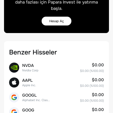
daha fazlası için Papara Invest ile yatırıma
başla.
Hesap Aç
Benzer Hisseler
$0.00
NVDA
Nvidia Corp
$0.00
(%
100.00
)
$0.00
AAPL
Apple Inc.
$0.00
(%
100.00
)
$0.00
GOOGL
Alphabet Inc. Class A Common Stock
$0.00
(%
100.00
)
$0.00
GOOG